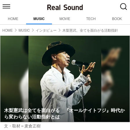
HOME
MUSIC
MOVIE
TECH
BOOK
HOME
MUSIC
インタビュー
木梨憲武、全てを面白がる活動指針
木梨憲武は全てを面白がる 『オールナイトフジ』時代か
ら変わらない活動指針とは
文・取材＝麦倉正樹