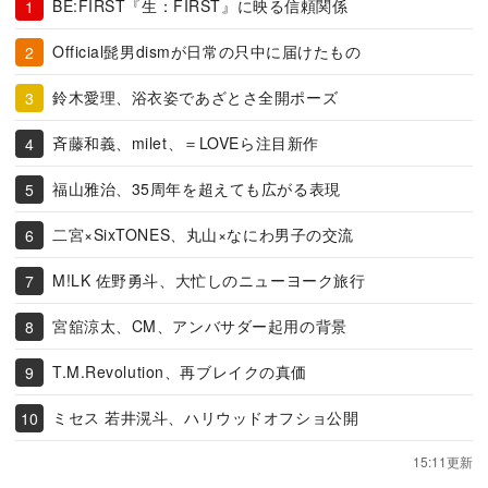
BE:FIRST『生：FIRST』に映る信頼関係
Official髭男dismが日常の只中に届けたもの
鈴木愛理、浴衣姿であざとさ全開ポーズ
斉藤和義、milet、＝LOVEら注目新作
福山雅治、35周年を超えても広がる表現
二宮×SixTONES、丸山×なにわ男子の交流
M!LK 佐野勇斗、大忙しのニューヨーク旅行
宮舘涼太、CM、アンバサダー起用の背景
T.M.Revolution、再ブレイクの真価
ミセス 若井滉斗、ハリウッドオフショ公開
15:11更新