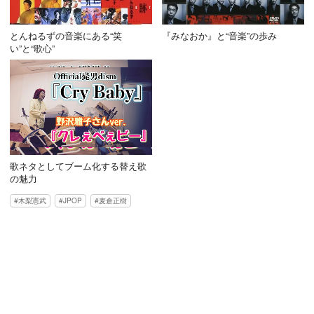
とんねるずの音楽にある“笑
『みなおか』と“音楽”の歩み
い”と“歌心”
歌ネタとしてブーム化する替え歌
の魅力
木梨憲武
JPOP
麦倉正樹