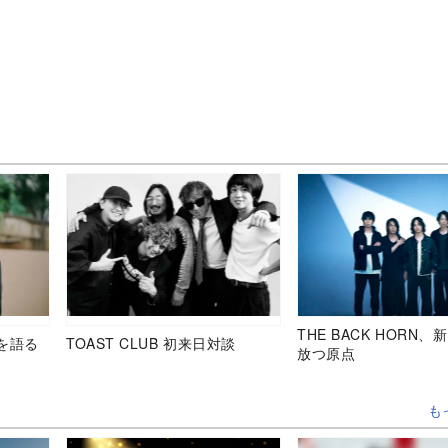
THE BACK HORN
を語る
TOAST CLUB 初来日対談
放つ原点
も