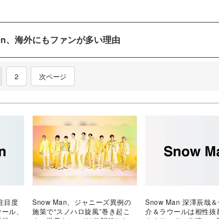
Man、海外にもファンが多い理由
current)
2
次ページ
の注目度
Snow Man、ジャニーズ異例の
Snow Man 深澤辰哉
ウール、
施策で“スノハロ旋風”巻き起こ
介＆ラウールは相性抜