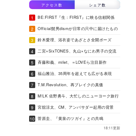
アクセス数
シェア数
BE:FIRST『生：FIRST』に映る信頼関係
Official髭男dismが日常の只中に届けたもの
鈴木愛理、浴衣姿であざとさ全開ポーズ
二宮×SixTONES、丸山×なにわ男子の交流
斉藤和義、milet、＝LOVEら注目新作
福山雅治、35周年を超えても広がる表現
T.M.Revolution、再ブレイクの真価
M!LK 佐野勇斗、大忙しのニューヨーク旅行
宮舘涼太、CM、アンバサダー起用の背景
菅原圭、『黄泉のツガイ』との共鳴
18:11更新