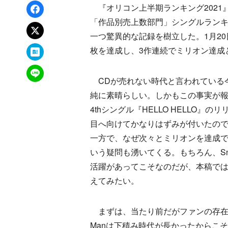
Facebookでシェア
『オリコン上半期ランキング2021
「作品別売上数部門」シングルランキン
xでポスト
一つ驚異的な記録を樹立した。1月20日に
はてなブックマーク
枚を達成し、3作連続でミリオン達成
LINEで送る
CDが売れない時代と言われている
純に素晴らしい。しかもこの事実が
4thシングル『HELLO HELLO』の
目へ向けてかなりはずみが付いたの
一方で、なぜ次々とミリオンを達成
いう疑問も湧いてくる。もちろん、Sno
活躍があってこそなのだが、本稿で
えてみたい。
まずは、当たり前だがファンの存在が
Manは下積み時代が長かったからこ