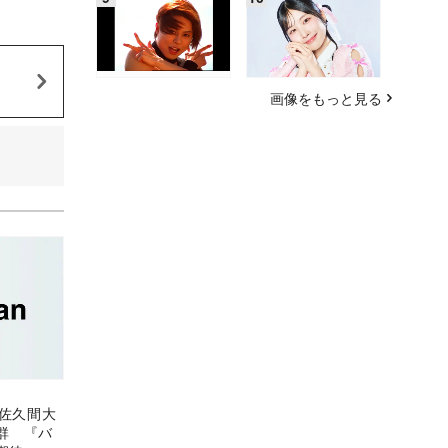
画像をもっと見る
＆佐久間大
群 『バ