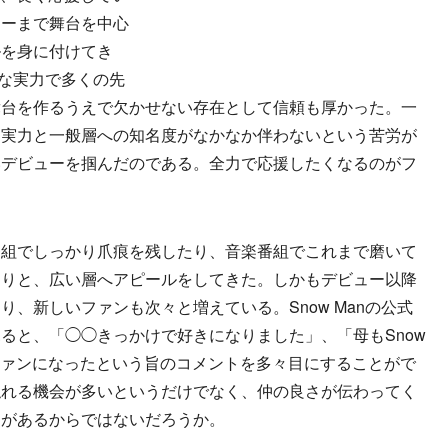
ューまで舞台を中心
ルを身に付けてき
かな実力で多くの先
舞台を作るうえで欠かせない存在として信頼も厚かった。一
、実力と一般層への知名度がなかなか伴わないという苦労が
いデビューを掴んだのである。全力で応援したくなるのがフ
組でしっかり爪痕を残したり、音楽番組でこれまで磨いて
たりと、広い層へアピールをしてきた。しかもデビュー以降
、新しいファンも次々と増えている。Snow Manの公式
を見ると、「◯◯きっかけで好きになりました」、「母もSnow
ファンになったという旨のコメントを多々目にすることがで
触れる機会が多いというだけでなく、仲の良さが伝わってく
力があるからではないだろうか。