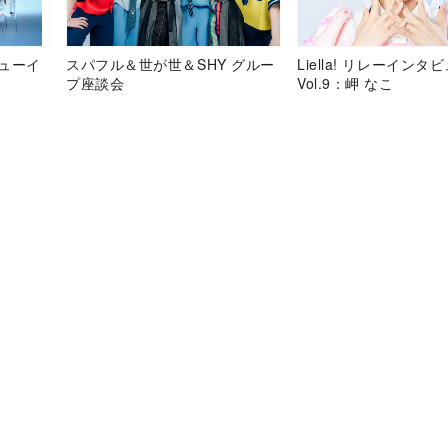
デビューイ
スパフル＆世が世＆SHY グルー
Liella! リレーインタ
プ座談会
Vol.9：岬 なこ