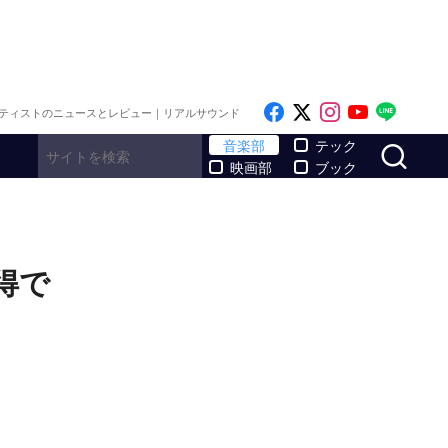
Like on Facebook
Follow on x
Follow on I
Follow o
Follo
ティストのニュースとレビュー｜リアルサウンド
サ
音楽部
テック
映画部
ブック
得で