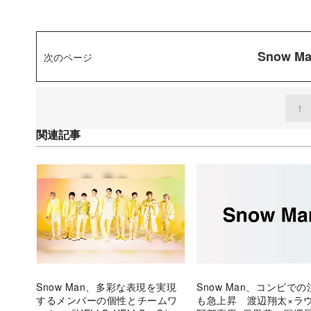
Snow 
次のページ
1
(
関連記事
Snow Man、多彩な表現を実現
Snow Man、コンビで
するメンバーの個性とチームワ
も急上昇 渡辺翔太×ラ