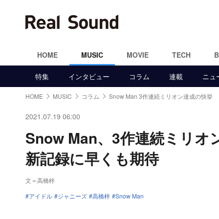
HOME
MUSIC
MOVIE
TECH
特集
インタビュー
コラム
連載
ニュ
HOME
MUSIC
コラム
Snow Man 3作連続ミリオン達成の快挙
2021.07.19 06:00
Snow Man、3作連続ミ
新記録に早くも期待
文＝高橋梓
アイドル
ジャニーズ
高橋梓
Snow Man