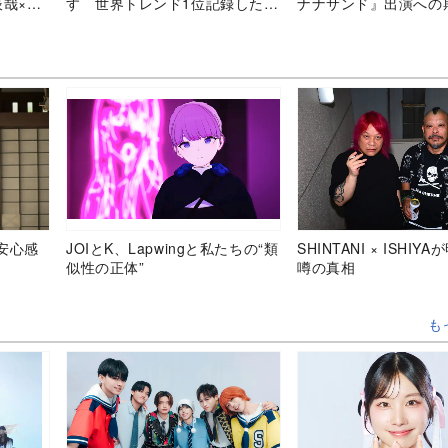
辰哉×向
す 世界トレンド1位記録した
ナナサンド』出演への
「HELLO HELLO」の魅力
安心感
JOIとK、Lapwingと私たちの“類
SHINTANI × ISHIY
似性の正体”
噂の真相
も