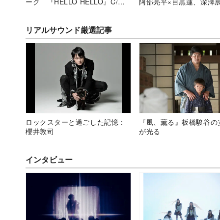
ーク 『HELLO HELLO』C/W
阿部亮平×目黒蓮、深澤
が映し出すグループの特性
井康二を例に魅力を考察
リアルサウンド厳選記事
ロックスターと過ごした記憶：
『風、薫る』板橋駿谷の
櫻井敦司
が光る
インタビュー