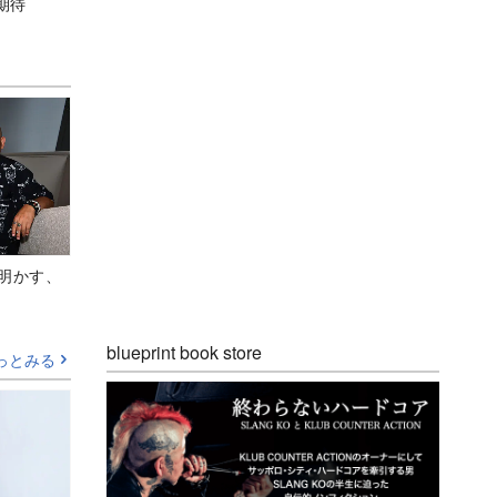
期待
Aが明かす、
blueprint book store
っとみる