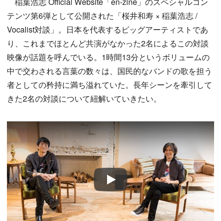
稲葉浩志 Official Website「en-zine」のスペシャルコン
テンツ第6弾として公開された「桜井和寿 × 稲葉浩志 /
Vocalist対談」。日本を代表するビッグアーティストであ
り、これまでほとんど共演がなかった2名によるこの対談
映像が話題を呼んでいる。1時間13分というボリュームの
中で交わされる言葉の数々は、国民的なバンドの歌を担う
者としての矜持に満ち溢れていた。長年シーンを牽引して
きた2名の対談について紐解いていきたい。
Play