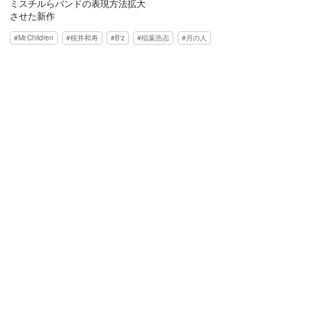
ミスチルらバンドの表現方法拡大
させた新作
Mr.Children
桜井和寿
B'z
稲葉浩志
月の人