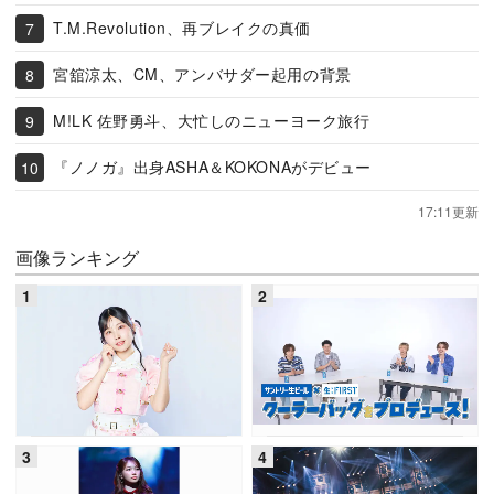
T.M.Revolution、再ブレイクの真価
宮舘涼太、CM、アンバサダー起用の背景
M!LK 佐野勇斗、大忙しのニューヨーク旅行
『ノノガ』出身ASHA＆KOKONAがデビュー
17:11更新
画像ランキング