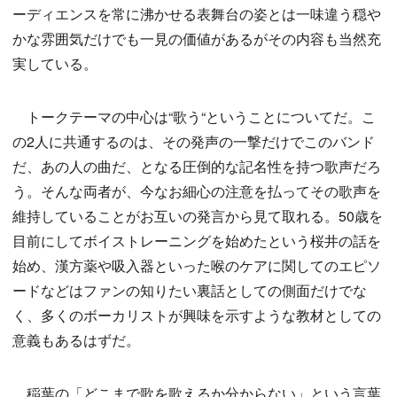
ーディエンスを常に沸かせる表舞台の姿とは一味違う穏や
かな雰囲気だけでも一見の価値があるがその内容も当然充
実している。
トークテーマの中心は“歌う“ということについてだ。こ
の2人に共通するのは、その発声の一撃だけでこのバンド
だ、あの人の曲だ、となる圧倒的な記名性を持つ歌声だろ
う。そんな両者が、今なお細心の注意を払ってその歌声を
維持していることがお互いの発言から見て取れる。50歳を
目前にしてボイストレーニングを始めたという桜井の話を
始め、漢方薬や吸入器といった喉のケアに関してのエピソ
ードなどはファンの知りたい裏話としての側面だけでな
く、多くのボーカリストが興味を示すような教材としての
意義もあるはずだ。
稲葉の「どこまで歌を歌えるか分からない」という言葉