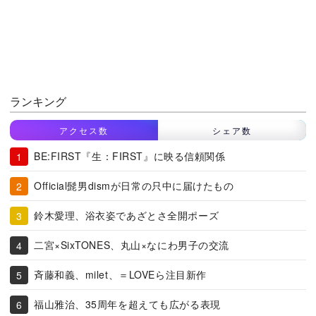
ランキング
アクセス数
シェア数
BE:FIRST『生：FIRST』に映る信頼関係
Official髭男dismが日常の只中に届けたもの
鈴木愛理、浴衣姿であざとさ全開ポーズ
二宮×SixTONES、丸山×なにわ男子の交流
斉藤和義、milet、＝LOVEら注目新作
福山雅治、35周年を超えても広がる表現