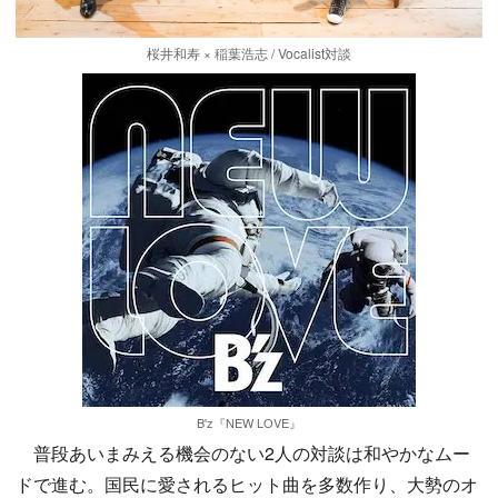
桜井和寿 × 稲葉浩志 / Vocalist対談
B'z『NEW LOVE』
普段あいまみえる機会のない2人の対談は和やかなムー
ドで進む。国民に愛されるヒット曲を多数作り、大勢のオ