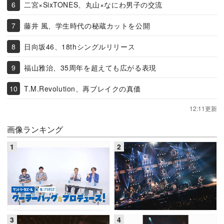
二宮×SixTONES、丸山×なにわ男子の交流
藤井 風、学生時代の秘蔵カットを公開
日向坂46、18thシングルリリース
福山雅治、35周年を超えても広がる表現
T.M.Revolution、再ブレイクの真価
12:11更新
画像ランキング