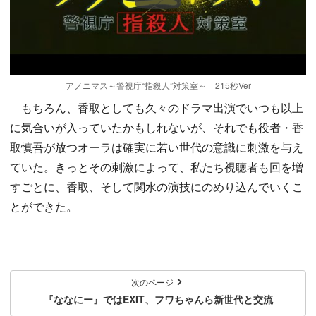
アノニマス～警視庁“指殺人”対策室～ 215秒Ver
もちろん、香取としても久々のドラマ出演でいつも以上
に気合いが入っていたかもしれないが、それでも役者・香
取慎吾が放つオーラは確実に若い世代の意識に刺激を与え
ていた。きっとその刺激によって、私たち視聴者も回を増
すごとに、香取、そして関水の演技にのめり込んでいくこ
とができた。
次のページ
『ななにー』ではEXIT、フワちゃんら新世代と交流