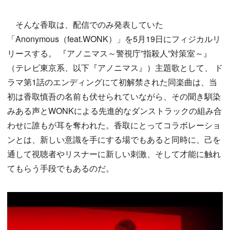
そんな香取は、配信でのみ発表していた
「Anonymous（feat.WONK）」を5月19日にフィジカルリ
リースする。 『アノニマス～警視庁”指殺人”対策室～』
（テレビ東京系、以下『アノニマス』）主題歌として、 ド
ラマ第1話のエンディングにて初解禁された同楽曲は、当
初は香取慎吾の名前も伏せられていながら、その聞き馴染
みある声とWONKによる先進的なダンストラックの組み合
わせに誰もが耳を奪われた。香取にとってコラボレーショ
ンとは、新しい意識を手にする場でもあると同時に、己を
通して視聴者やリスナーに新しい刺激、そして才能に触れ
てもらう手段でもあるのだ。