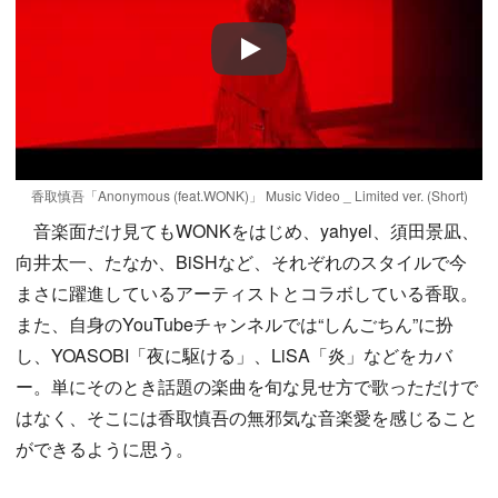
Play
香取慎吾「Anonymous (feat.WONK)」 Music Video _ Limited ver. (Short)
音楽面だけ見てもWONKをはじめ、yahyel、須田景凪、
向井太一、たなか、BiSHなど、それぞれのスタイルで今
まさに躍進しているアーティストとコラボしている香取。
また、自身のYouTubeチャンネルでは“しんごちん”に扮
し、YOASOBI「夜に駆ける」、LiSA「炎」などをカバ
ー。単にそのとき話題の楽曲を旬な見せ方で歌っただけで
はなく、そこには香取慎吾の無邪気な音楽愛を感じること
ができるように思う。