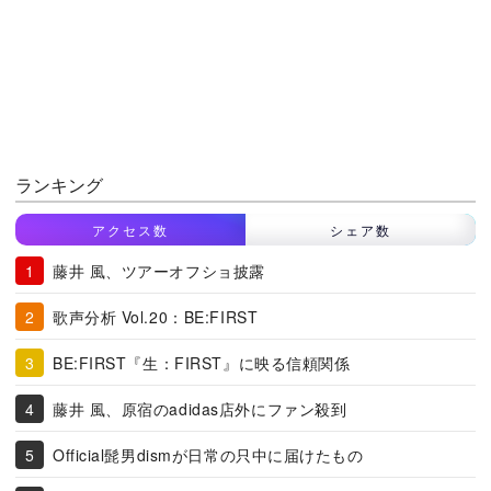
ランキング
アクセス数
シェア数
藤井 風、ツアーオフショ披露
歌声分析 Vol.20：BE:FIRST
BE:FIRST『生：FIRST』に映る信頼関係
藤井 風、原宿のadidas店外にファン殺到
Official髭男dismが日常の只中に届けたもの