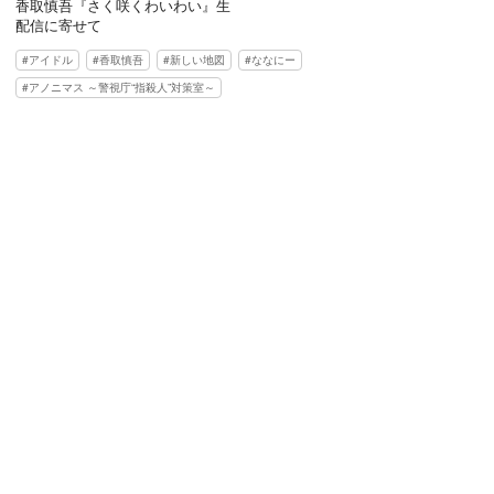
香取慎吾『さく咲くわいわい』生
配信に寄せて
アイドル
香取慎吾
新しい地図
ななにー
アノニマス ～警視庁“指殺人”対策室～