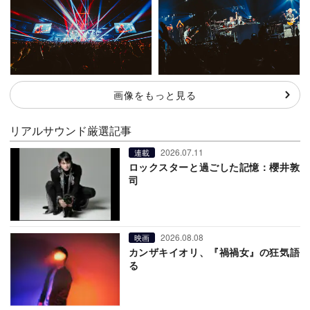
画像をもっと見る
リアルサウンド厳選記事
2026.07.11
連載
ロックスターと過ごした記憶：櫻井敦
司
2026.08.08
映画
カンザキイオリ、『禍禍女』の狂気語
る