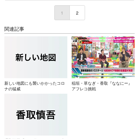
1
(current)
2
関連記事
新しい地図にも襲いかかったコロ
稲垣・草なぎ・香取『ななにー』
ナの猛威
アフレコ挑戦