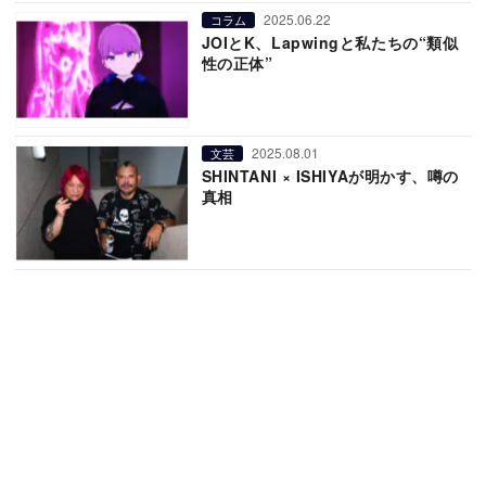
2025.06.22
コラム
JOIとK、Lapwingと私たちの“類似
性の正体”
2025.08.01
文芸
SHINTANI × ISHIYAが明かす、噂の
真相