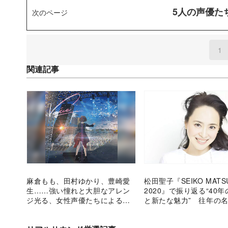
5人の声優た
次のページ
1
(
関連記事
麻倉もも、田村ゆかり、豊崎愛
松田聖子『SEIKO MATS
生……強い憧れと大胆なアレン
2020』で振り返る“40
ジ光る、女性声優たちによる松
と新たな魅力” 往年の
田聖子カバーを聴き解く
今を象徴する新曲まで、
わう