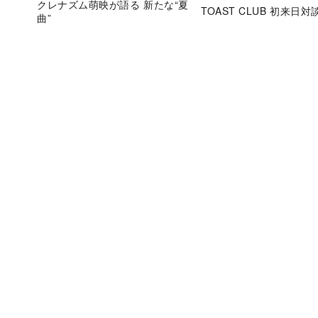
クレナズム萌映が語る 新たな“夏
TOAST CLUB 初来日対
曲”