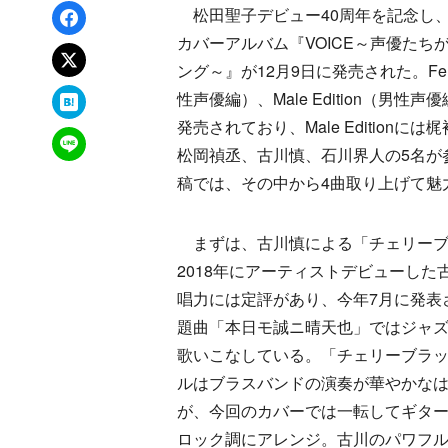
Facebookでシェア
松田聖子デビュー40周年を記念し
カバーアルバム『VOICE～声優たち
xでポスト
ング～』が12月9日に発売された。Femal
はてなブックマーク
性声優編）、Male Edition（男性
発売されており、Male Editionに
LINEで送る
松岡禎丞、古川慎、石川界人の5名が
稿では、その中から4曲取り上げて魅
まずは、古川慎による「チェリーブ
2018年にアーティストデビューした
唱力には定評があり、今年7月に発表
題曲「本日モ誠ニ晴天也」ではジャ
歌いこなしている。「チェリーブラ
ルはブラスバンドの演奏が華やかな
が、今回のカバーでは一転してギタ
ロック調にアレンジ。古川のパワフ