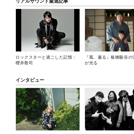
リアルサウンド厳選記事
ロックスターと過ごした記憶：
『風、薫る』板橋駿谷の
櫻井敦司
が光る
インタビュー