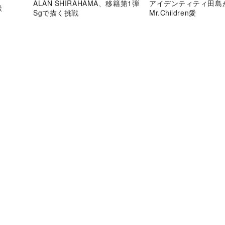
ALAN SHIRAHAMA、移籍第1弾
アイデンティティ田島
談
Sgで描く挑戦
Mr.Children愛