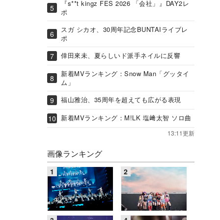
『s**t kingz FES 2026 「会社」』DAY2レ
ポ
スガ シカオ、30周年記念BUNTAIライブレ
ポ
倖田來未、夏らしいド派手ネイルに反響
新着MVランキング：Snow Man「グッタイ
ム」
福山雅治、35周年を超えても広がる表現
新着MVランキング：M!LK 塩﨑太智 ソロ曲
13:11更新
画像ランキング