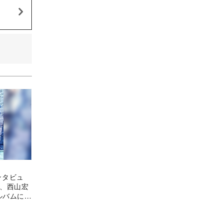
インタビュ
昴、西山宏
アルバムに込
意義