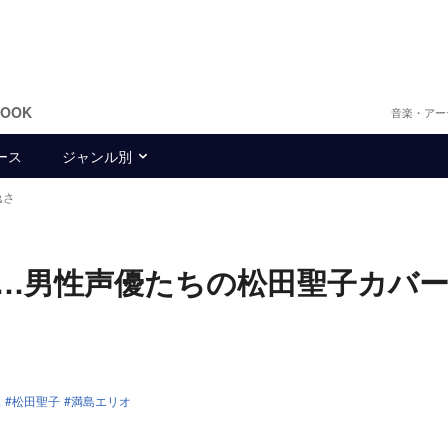
BOOK
音楽・アー
ース
ジャンル別
逸さ
…男性声優たちの松田聖子カバ
児
松田聖子
満島エリオ