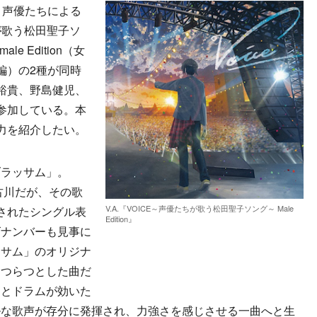
、声優たちによる
が歌う松田聖子ソ
e Edition（女
声優編）の2種が同時
は梶裕貴、野島健児、
参加している。本
力を紹介したい。
ラッサム」。
古川だが、その歌
V.A.『VOICE～声優たちが歌う松田聖子ソング～ Male
されたシングル表
Edition』
ズナンバーも見事に
ッサム」のオリジナ
はつらつとした曲だ
ーとドラムが効いた
ルな歌声が存分に発揮され、力強さを感じさせる一曲へと生