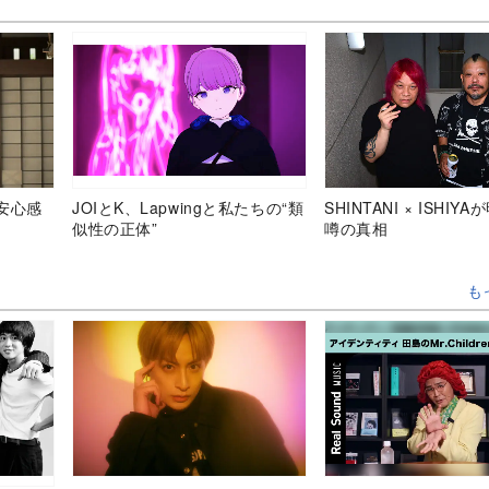
安心感
JOIとK、Lapwingと私たちの“類
SHINTANI × ISHIY
似性の正体”
噂の真相
も