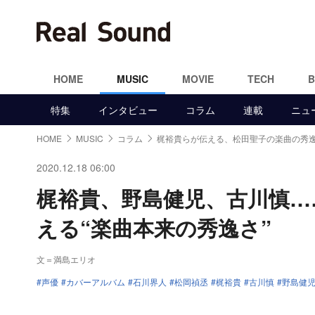
HOME
MUSIC
MOVIE
TECH
特集
インタビュー
コラム
連載
ニュ
HOME
MUSIC
コラム
梶裕貴らが伝える、松田聖子の楽曲の秀
2020.12.18 06:00
梶裕貴、野島健児、古川慎…
える“楽曲本来の秀逸さ”
文＝満島エリオ
声優
カバーアルバム
石川界人
松岡禎丞
梶裕貴
古川慎
野島健