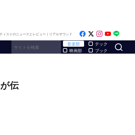
Like on Facebook
Follow on x
Follow on I
Follow o
Follo
ティストのニュースとレビュー｜リアルサウンド
サ
音楽部
テック
映画部
ブック
ーが伝