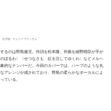
古川慎 - チェリーブラッサム
するのは野島健児。作詞を松本隆、作曲を細野晴臣が手が
らのぼるわ〉〈せつなさも 紅を注してゆくわ〉などメルヘ
印象的なナンバーだ。今回のカバーでは、ハープのような丸
プなアレンジが成されており、野島の柔らかなボーカルによ
立っている。