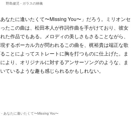
野島健児 - ガラスの林檎
たに逢いたくて〜Missing You〜」だろう。ミリオンセ
なったこの曲は、松田本人が作詞作曲を手がけており、彼女
された作品でもある。メロディの美しさもさることながら、
表現するボーカル力が問われるこの曲を、梶裕貴は端正な歌
げることによってストレートに胸を打つものに仕上げた。ま
とにより、オリジナルに対するアンサーソングのような、ま
聴いているような趣も感じられるかもしれない。
- あなたに逢いたくて〜Missing You〜