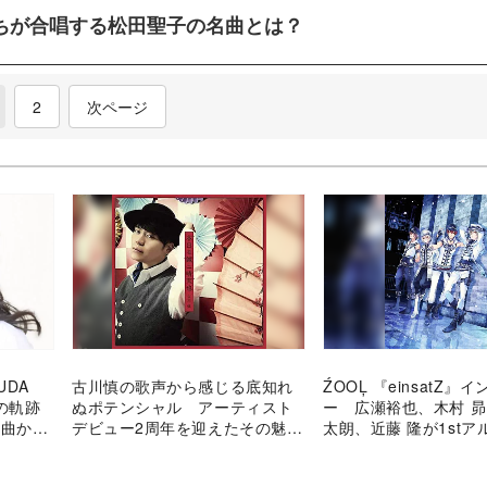
ちが合唱する松田聖子の名曲とは？
current)
2
次ページ
UDA
古川慎の歌声から感じる底知れ
ŹOOĻ 『einsatZ』
年の軌跡
ぬポテンシャル アーティスト
ー 広瀬裕也、木村 
名曲から
デビュー2周年を迎えたその魅力
太朗、近藤 隆が1st
深く味
を紐解く
めた、グループの存在