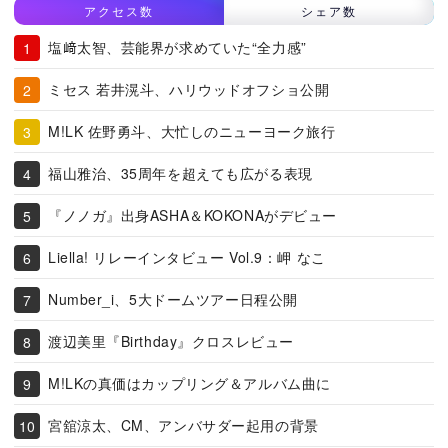
アクセス数
シェア数
塩﨑太智、芸能界が求めていた“全力感”
ミセス 若井滉斗、ハリウッドオフショ公開
M!LK 佐野勇斗、大忙しのニューヨーク旅行
福山雅治、35周年を超えても広がる表現
『ノノガ』出身ASHA＆KOKONAがデビュー
Liella! リレーインタビュー Vol.9：岬 なこ
Number_i、5大ドームツアー日程公開
渡辺美里『Birthday』クロスレビュー
M!LKの真価はカップリング＆アルバム曲に
宮舘涼太、CM、アンバサダー起用の背景