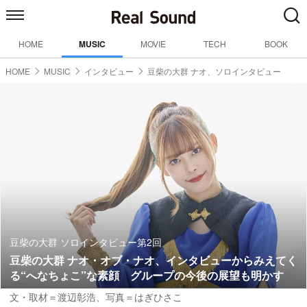
HOME
MUSIC
MOVIE
TECH
BOOK
HOME
MUSIC
インタビュー
豆柴の大群 ナオ、ソロインタビュー
豆柴の大群 ソロインタビュー第2回
豆柴の大群 ナオ・オブ・ナオ、インタビューからみえてく
る“へなちょこ”な素顔 グループの今後の展望も明かす
文・取材＝渡辺彰浩、写真＝はぎひさこ