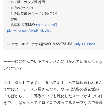
チルド麺・カップ麺 部門
・すみれ(セブン)
・とみ田監修 豚ラーメン(セブン)
・雪風
・武蔵家 家系MAX
#ラーメンの日
pic.twitter.com/sHwRnGzyWu
— ナオ・オブ・ナオ (@NAO_MAMESHiBA)
July 11, 2020
ーー一緒に住んでいるアイカさんに引かれているんじゃな
いですか？
ナオ：引かれてます。「食べてよ！」って毎日言われるん
ですけど。ラーメン屋さんだと、やっぱ渋谷の道玄坂の
「ちばから」。二郎系の中でも乳化したスープがすごい好
きで。ちばからってドロドロで濁ってるスープなので最高