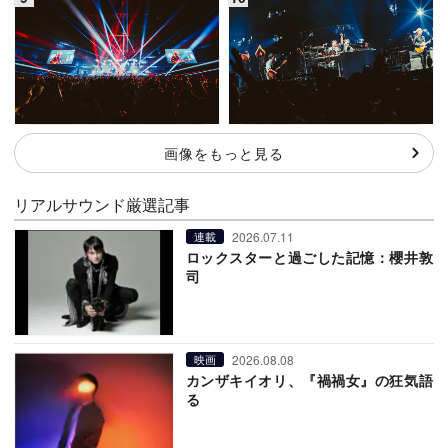
画像をもっと見る
リアルサウンド厳選記事
2026.07.11
連載
ロックスターと過ごした記憶：櫻井敦
司
2026.08.08
映画
カンザキイオリ、『禍禍女』の狂気語
る