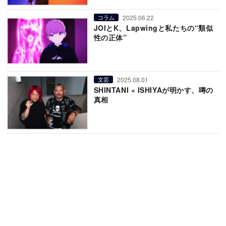
2025.06.22
コラム
JOIとK、Lapwingと私たちの“類似
性の正体”
2025.08.01
文芸
SHINTANI × ISHIYAが明かす、噂の
真相