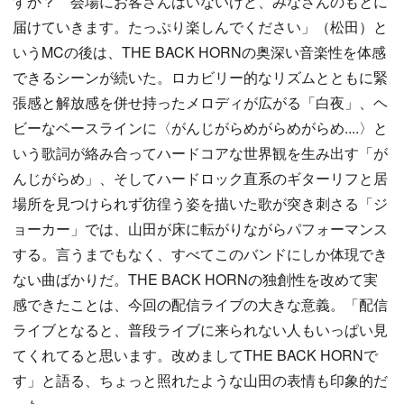
すか？ 会場にお客さんはいないけど、みなさんのもとに
届けていきます。たっぷり楽しんでください」（松田）と
いうMCの後は、THE BACK HORNの奥深い音楽性を体感
できるシーンが続いた。ロカビリー的なリズムとともに緊
張感と解放感を併せ持ったメロディが広がる「白夜」、ヘ
ビーなベースラインに〈がんじがらめがらめがらめ....〉と
いう歌詞が絡み合ってハードコアな世界観を生み出す「が
んじがらめ」、そしてハードロック直系のギターリフと居
場所を見つけられず彷徨う姿を描いた歌が突き刺さる「ジ
ョーカー」では、山田が床に転がりながらパフォーマンス
する。言うまでもなく、すべてこのバンドにしか体現でき
ない曲ばかりだ。THE BACK HORNの独創性を改めて実
感できたことは、今回の配信ライブの大きな意義。「配信
ライブとなると、普段ライブに来られない人もいっぱい見
てくれてると思います。改めましてTHE BACK HORNで
す」と語る、ちょっと照れたような山田の表情も印象的だ