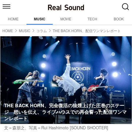
HOME
MUSIC
MOVIE
TECH
BOOK
HOME
MUSIC
コラム
THE BACK HORN、配信ワンマンレポート
THE BACK HORN、完全復活の狼煙上げた圧巻のステー
ジ 想いを伝え、ライブハウスでの再会誓った配信ワンマ
ンレポート
文＝森朋之、写真＝Rui Hashimoto [SOUND SHOOTER]