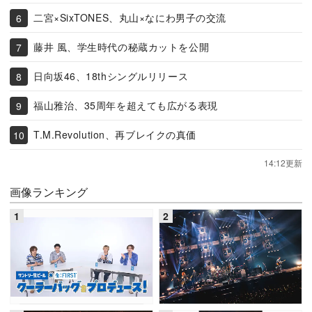
二宮×SixTONES、丸山×なにわ男子の交流
藤井 風、学生時代の秘蔵カットを公開
日向坂46、18thシングルリリース
福山雅治、35周年を超えても広がる表現
T.M.Revolution、再ブレイクの真価
14:12更新
画像ランキング