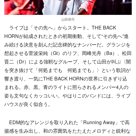
山田将司
ライブは「その先へ」からスタート。THE BACK
HORNが結成されたときの初期衝動、そして“その先へ”進
み続ける決意を刻んだ記念碑的なナンバーだ。グランジを
想起させる菅波栄純（Gt）のリフ、岡峰光舟（Ba）、松田
晋二（Dr）による強靭なグルーブ、そして山田が叫ぶ〈闇
を突き抜けて「何処までも 何処までも」〉という歌詞が
響き渡り、一気にTHE BACK HORNの世界に引きずり込
まれる。赤、黒、青のライトに照らされるメンバー4人の
姿も文句なくカッコいい。やはりこのバンドには、ライブ
ハウスが良く似合う。
EDM的なアレンジを取り入れた「Running Away」で高
揚感を生み出し、和の雰囲気をたたえたメロディと鋭利な