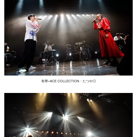
有華×ACE COLLECTION・たつや◎