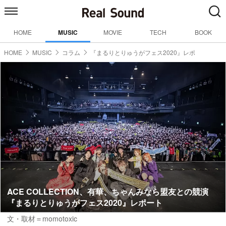
HOME
MUSIC
MOVIE
TECH
BOOK
HOME
MUSIC
コラム
『まるりとりゅうがフェス2020』レポ
ACE COLLECTION、有華、ちゃんみなら盟友との競演
『まるりとりゅうがフェス2020』レポート
文・取材＝momotoxic