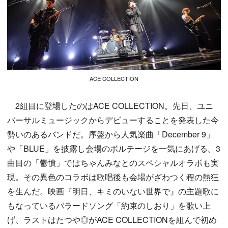
ACE COLLECTION
2組目に登場したのはACE COLLECTION。先日、ユニ
バーサルミュージックからデビューすることを発表した今
勢いのあるバンドだ。序盤から人気楽曲「December 9」
や「BLUE」を披露し会場のボルテージを一気にあげる。3
曲目の「鬱憤」ではちゃんみなとのスペシャルオラボも実
現。その異色のコラボは歌唱後も会場がざわつく程の熱狂
を生んだ。映画『明日、キミのいない世界で』の主題歌に
もなっているバラードソング「約束のしおり」を歌い上
げ、ラストはたつや◎がACE COLLECTIONを組んで初め