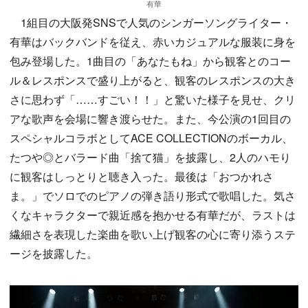
有華
1組目の大阪発SNSで人気のシンガーソングライター・
有華はバックバンドを従え、赤いカジュアルな服装に身を
包み登場した。1曲目の「あなたもね」から観客とのコー
ル＆レスポンスで盛り上がると、観客のレスポンスの大き
さに思わず「……すごい！！」と驚いた様子を見せ、クリ
アな歌声を会場に響き渡らせた。また、今公演の1回目の
スペシャルコラボとしてACE COLLECTIONのボーカル、
たつや◎とバラード曲「捨て猫」を披露し、2人のハモり
に観客はしっとりと聴き入った。最後は「おつかれさ
ま。」でソロでのピアノの弾き語り形式で歌唱した。気さ
くなキャラクターで親近感を抱かせる有華だが、ラストは
繊細さを表現した楽曲を歌い上げ観客の心に寄り添うステ
ージを披露した。