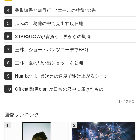
香取慎吾と森且行、“エールの往復”の先
ふみの、葛藤の中で見出す現在地
STARGLOWが背負う世界からの期待
王林、ショートパンツコーデでBBQ
王林、夏の思い出ショットを公開
Number_i、異次元の速度で駆け上がるシーン
Official髭男dismが日常の只中に届けたもの
14:12更新
画像ランキング