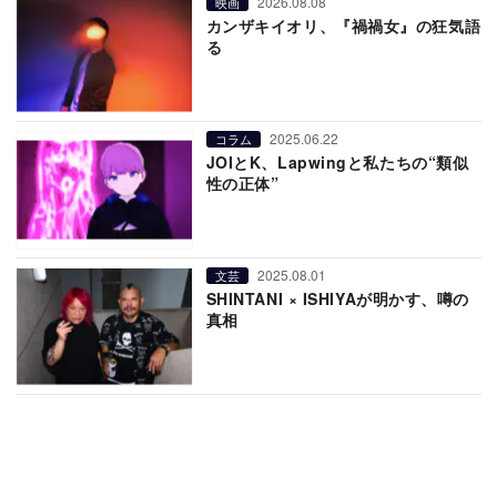
2026.08.08
映画
カンザキイオリ、『禍禍女』の狂気語
る
2025.06.22
コラム
JOIとK、Lapwingと私たちの“類似
性の正体”
2025.08.01
文芸
SHINTANI × ISHIYAが明かす、噂の
真相