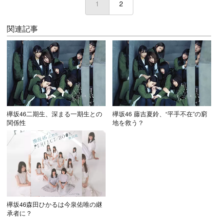
1
(current)
2
関連記事
欅坂46二期生、深まる一期生との
欅坂46 藤吉夏鈴、“平手不在”の窮
関係性
地を救う？
欅坂46森田ひかるは今泉佑唯の継
承者に？