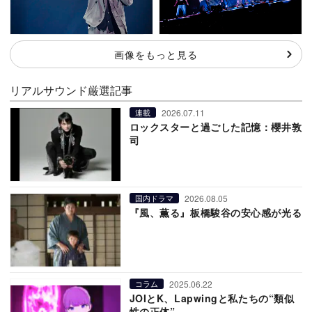
画像をもっと見る
リアルサウンド厳選記事
2026.07.11
連載
ロックスターと過ごした記憶：櫻井敦
司
2026.08.05
国内ドラマ
『風、薫る』板橋駿谷の安心感が光る
2025.06.22
コラム
JOIとK、Lapwingと私たちの“類似
性の正体”