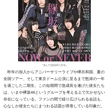
『B.L.T.2020年1月号』
昨年の加入からアニバーサリーライブや欅共和国、夏の
全国ツアー、そして東京ドーム公演に至るまで怒涛の一年
を過ごした二期生。この短期間で急成長を遂げた彼女たち
は、いまや欅坂46というグループを考える上で欠かせない
存在になっている。ファンの間で繰り広げられる会話も、
心なしか彼女たちにまつわる話題が席巻している印象だ。