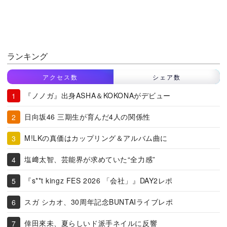
ランキング
アクセス数
シェア数
『ノノガ』出身ASHA＆KOKONAがデビュー
日向坂46 三期生が育んだ4人の関係性
M!LKの真価はカップリング＆アルバム曲に
塩﨑太智、芸能界が求めていた“全力感”
『s**t kingz FES 2026 「会社」』DAY2レポ
スガ シカオ、30周年記念BUNTAIライブレポ
倖田來未、夏らしいド派手ネイルに反響