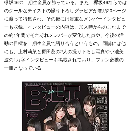
欅坂46の二期生全員が飾っている。また、欅坂46ならでは
のクールなテイストの撮り下ろしグラビアが巻頭20ページ
に渡って特集され、その後には貴重なメンバーインタビュ
ーも収録。インタビューの内容は、加入時からのこれまで
の約1年間でそれぞれメンバーが変化した点や、今後の活
動の目標を二期生全員で語り合うというもの。同誌には他
にも、上村莉菜と原田葵の2人の撮り下ろし写真や小池美
波の1万字インタビューも掲載されており、ファン必携の
一冊となっている。