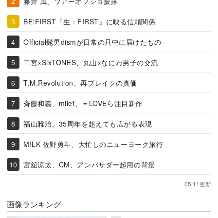
藤井 風、ツアーオフショ披露
BE:FIRST『生：FIRST』に映る信頼関係
Official髭男dismが日常の只中に届けたもの
二宮×SixTONES、丸山×なにわ男子の交流
T.M.Revolution、再ブレイクの真価
斉藤和義、milet、＝LOVEら注目新作
福山雅治、35周年を超えても広がる表現
M!LK 佐野勇斗、大忙しのニューヨーク旅行
宮舘涼太、CM、アンバサダー起用の背景
05:11更新
画像ランキング