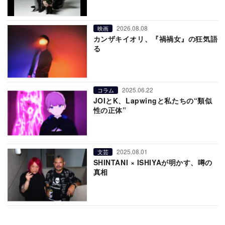
2026.08.08
映画
カンザキイオリ、『禍禍女』の狂気語
る
2025.06.22
コラム
JOIとK、Lapwingと私たちの“類似
性の正体”
2025.08.01
文芸
SHINTANI × ISHIYAが明かす、噂の
真相