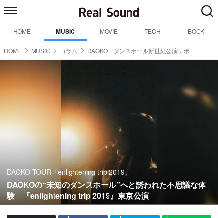
HOME
MUSIC
MOVIE
TECH
BOOK
HOME
MUSIC
コラム
DAOKO、ダンスホール新世紀公演レポ
DAOKO TOUR『enlightening trip 2019』
DAOKOの“未知のダンスホール”へと誘われた不思議な体
験 『enlightening trip 2019』東京公演