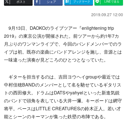
ポスト
シェア
ブックマーク
LINEで送る
2019.09.27 12:00
9月13日、DAOKOのライブツアー『enlightening trip
2019』の東京公演が開催された。前ツアーから約1年7カ
月ぶりのワンマンライブで、今回のバンドメンバーでのラ
イブは初。既存の楽曲にバンドアレンジを施し、音源とは
一味違った演奏が見どころのひとつとなっていた。
ギターを担当するのは、吉田ヨウヘイgroupや最近では
中村佳穂BANDのメンバーとして名を馳せているギタリス
トの西田修大。ドラムはDATSやyahyelといった新進気鋭
のバンドで頭角を表している大井一彌。キーボードは網守
将平。ベースはLITTLE CREATURESの鈴木正人。若い才
能とシーンのキーマンが集った鉄壁の布陣である。