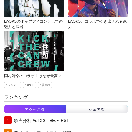
DAOKOのポップアイコンとしての
DAOKO、コラボで引き出される魅
魅力と武器
力
岡村靖幸のコラボ曲はなぜ最高？
シンガー
JPOP
荻原梓
ランキング
アクセス数
シェア数
歌声分析 Vol.20：BE:FIRST