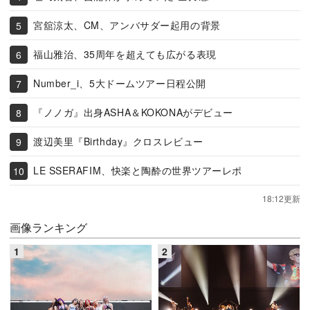
宮舘涼太、CM、アンバサダー起用の背景
福山雅治、35周年を超えても広がる表現
Number_i、5大ドームツアー日程公開
『ノノガ』出身ASHA＆KOKONAがデビュー
渡辺美里『Birthday』クロスレビュー
LE SSERAFIM、快楽と陶酔の世界ツアーレポ
18:12更新
画像ランキング