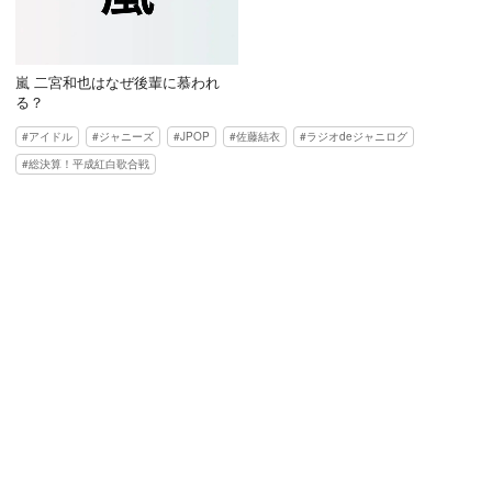
嵐 二宮和也はなぜ後輩に慕われ
る？
アイドル
ジャニーズ
JPOP
佐藤結衣
ラジオdeジャニログ
総決算！平成紅白歌合戦