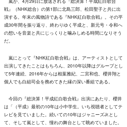
嵐が、4月29日に放送される『総決算！平成紅白歌合
戦』（NHK総合）の第1部に北島三郎、松田聖子と共に出
演する。年末の風物詩である『NHK紅白歌合戦』。その平
成30年間を振り返り、終わりゆく平成と、新元号・令和へ
の想いを音楽と共にじっくりと噛みしめる時間になりそう
だ。
嵐にとって『NHK紅白歌合戦』は、アーティストとして
出演してきたことはもちろん、2010年以降はグループとし
て5年連続、2016年からは相葉雅紀、二宮和也、櫻井翔と
個人でも白組司会を務めてきた縁の深い番組である。
今回の『総決算！平成紅白歌合戦』出演にあたり、櫻井
は「（平成）最初の10年は小中学生。いち視聴者としてテ
レビを見ていました。続いての10年はジャニーズJr.とし
て、そして嵐として、憧れの舞台として眺めていました。