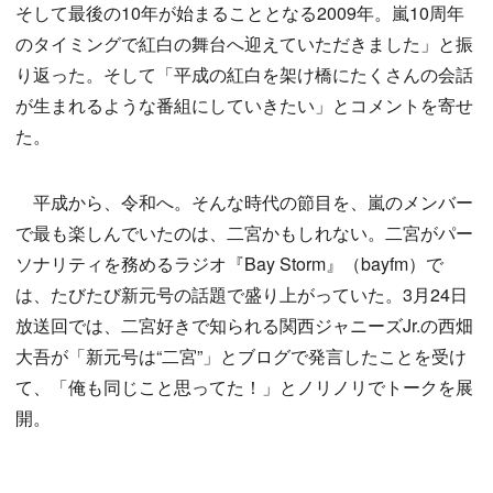
そして最後の10年が始まることとなる2009年。嵐10周年
のタイミングで紅白の舞台へ迎えていただきました」と振
り返った。そして「平成の紅白を架け橋にたくさんの会話
が生まれるような番組にしていきたい」とコメントを寄せ
た。
平成から、令和へ。そんな時代の節目を、嵐のメンバー
で最も楽しんでいたのは、二宮かもしれない。二宮がパー
ソナリティを務めるラジオ『Bay Storm』（bayfm）で
は、たびたび新元号の話題で盛り上がっていた。3月24日
放送回では、二宮好きで知られる関西ジャニーズJr.の西畑
大吾が「新元号は“二宮”」とブログで発言したことを受け
て、「俺も同じこと思ってた！」とノリノリでトークを展
開。