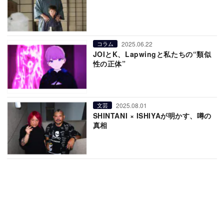
2025.06.22
コラム
JOIとK、Lapwingと私たちの“類似
性の正体”
2025.08.01
文芸
SHINTANI × ISHIYAが明かす、噂の
真相