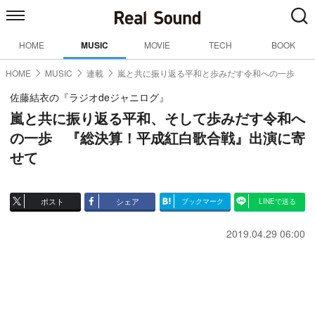
HOME
MUSIC
MOVIE
TECH
BOOK
HOME
MUSIC
連載
嵐と共に振り返る平和と歩みだす令和への一歩
佐藤結衣の『ラジオdeジャニログ』
嵐と共に振り返る平和、そして歩みだす令和へ
の一歩 『総決算！平成紅白歌合戦』出演に寄
せて
ポスト
シェア
ブックマーク
LINEで送る
2019.04.29 06:00