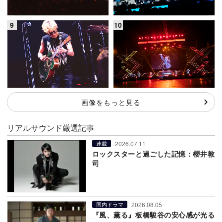
画像をもっと見る
リアルサウンド厳選記事
2026.07.11
連載
ロックスターと過ごした記憶：櫻井敦
司
2026.08.05
国内ドラマ
『風、薫る』板橋駿谷の安心感が光る