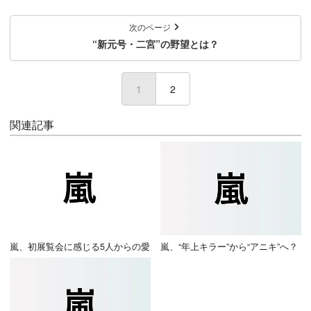
次のページ
“新元号・二宮”の野望とは？
1
(current)
2
関連記事
嵐、初展覧会に感じる5人からの愛
嵐、“年上キラー”から“アニキ”へ？