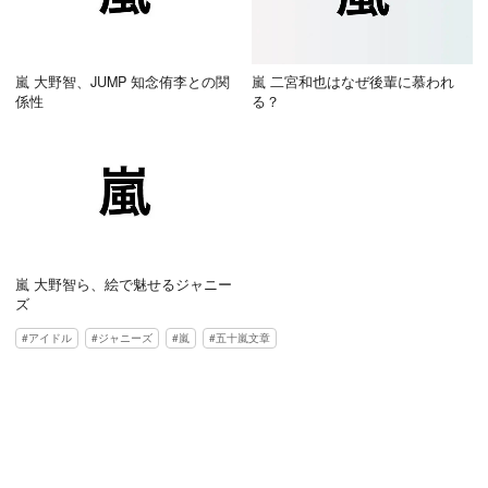
嵐 大野智、JUMP 知念侑李との関
嵐 二宮和也はなぜ後輩に慕われ
係性
る？
嵐 大野智ら、絵で魅せるジャニー
ズ
アイドル
ジャニーズ
嵐
五十嵐文章