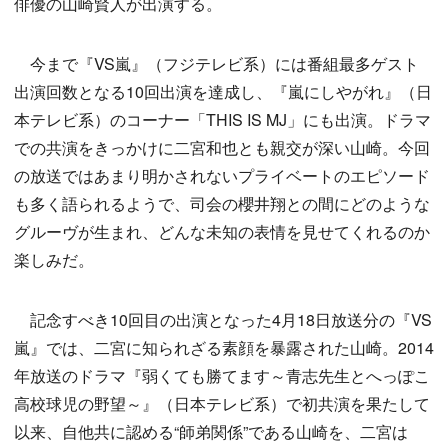
俳優の山崎賢人が出演する。
今まで『VS嵐』（フジテレビ系）には番組最多ゲスト
出演回数となる10回出演を達成し、『嵐にしやがれ』（日
本テレビ系）のコーナー「THIS IS MJ」にも出演。ドラマ
での共演をきっかけに二宮和也とも親交が深い山崎。今回
の放送ではあまり明かされないプライベートのエピソード
も多く語られるようで、司会の櫻井翔との間にどのような
グルーヴが生まれ、どんな未知の表情を見せてくれるのか
楽しみだ。
記念すべき10回目の出演となった4月18日放送分の『VS
嵐』では、二宮に知られざる素顔を暴露された山崎。2014
年放送のドラマ『弱くても勝てます～青志先生とへっぽこ
高校球児の野望～』（日本テレビ系）で初共演を果たして
以来、自他共に認める“師弟関係”である山崎を、二宮は