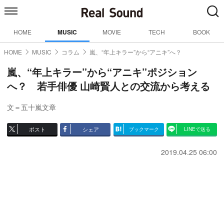
HOME
MUSIC
MOVIE
TECH
BOOK
HOME
MUSIC
コラム
嵐、“年上キラー”から“アニキ”へ？
嵐、“年上キラー”から“アニキ”ポジション
へ？ 若手俳優 山崎賢人との交流から考える
文＝五十嵐文章
ポスト
シェア
ブックマーク
LINEで送る
2019.04.25 06:00