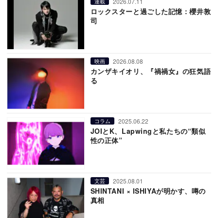
2026.07.11
連載
ロックスターと過ごした記憶：櫻井敦
司
2026.08.08
映画
カンザキイオリ、『禍禍女』の狂気語
る
2025.06.22
コラム
JOIとK、Lapwingと私たちの“類似
性の正体”
2025.08.01
文芸
SHINTANI × ISHIYAが明かす、噂の
真相