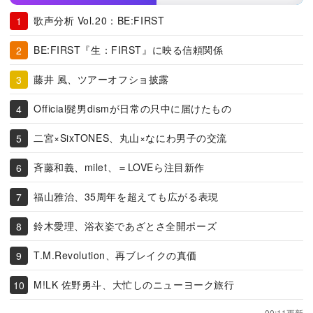
歌声分析 Vol.20：BE:FIRST
BE:FIRST『生：FIRST』に映る信頼関係
藤井 風、ツアーオフショ披露
Official髭男dismが日常の只中に届けたもの
二宮×SixTONES、丸山×なにわ男子の交流
斉藤和義、milet、＝LOVEら注目新作
福山雅治、35周年を超えても広がる表現
鈴木愛理、浴衣姿であざとさ全開ポーズ
T.M.Revolution、再ブレイクの真価
M!LK 佐野勇斗、大忙しのニューヨーク旅行
00:11更新