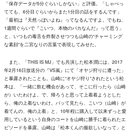
「保存データが5分ぐらいしかない」と評価。「しゃべっ
てても、6分目ぐらいからまた1分目の話をするんです」
「最初は『天然っぽいよね』ってなるんですよ。でもね、
1週間ぐらいで『こいつ、本物のバカなんだ』って思う」
と、いつもの毒舌を炸裂させつつも山崎の“チャーミング
な素顔”を二宮なりの言葉で表現してみせた。
また、「THIS IS MJ」でも共演した松本潤には、2017
年2月16日放送分の『VS嵐』にて「オヤジ狩りに遭った」
と暴露されたことも。山崎に“オヤジ狩り”されたという松
本は、「一緒に飲む機会があって、そこに行ったら（山崎
が）いたわけよ。で、帰ろうと思って上着着ようとした
ら、俺の上着ないわけ。パッて見たら、こいつ（山崎）が
着てんの、俺の上着」と、10年程に購入して以来ずっと愛
用しているという自身のコートを山崎に勝手に着られたエ
ピソードを暴露。山崎は「松本くんの服欲しいなって」と