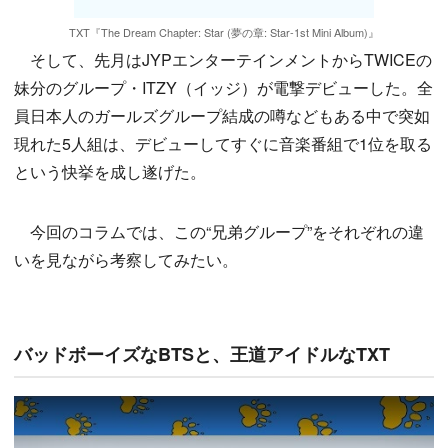
TXT『The Dream Chapter: Star (夢の章: Star-1st Mini Album)』
そして、先月はJYPエンターテインメントからTWICEの
妹分のグループ・ITZY（イッジ）が電撃デビューした。全
員日本人のガールズグループ結成の噂などもある中で突如
現れた5人組は、デビューしてすぐに音楽番組で1位を取る
という快挙を成し遂げた。
今回のコラムでは、この“兄弟グループ”をそれぞれの違
いを見ながら考察してみたい。
バッドボーイズなBTSと、王道アイドルなTXT