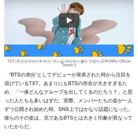
Play
TXT (투모로우바이투게더) '어느날 머리에서 뿔이 자랐다 (CROWN)' Official
Teaser 2
“BTSの弟分”としてデビューが発表された時から注目を
浴びているTXT。あまりにもBTSの存在が大きすぎるた
め、「一体どんなグループを出してくるのだろう？」と思
った人たちも多いはずだ。実際、メンバーたちの姿が一人
ずつ公開され始めた時、SNS上ではかなり話題になった。
彼らのその姿は、兄であるBTSとは大きく印象が異なって
いたからだ。