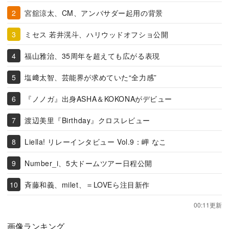
宮舘涼太、CM、アンバサダー起用の背景
ミセス 若井滉斗、ハリウッドオフショ公開
福山雅治、35周年を超えても広がる表現
塩﨑太智、芸能界が求めていた“全力感”
『ノノガ』出身ASHA＆KOKONAがデビュー
渡辺美里『Birthday』クロスレビュー
Liella! リレーインタビュー Vol.9：岬 なこ
Number_i、5大ドームツアー日程公開
斉藤和義、milet、＝LOVEら注目新作
00:11更新
画像ランキング