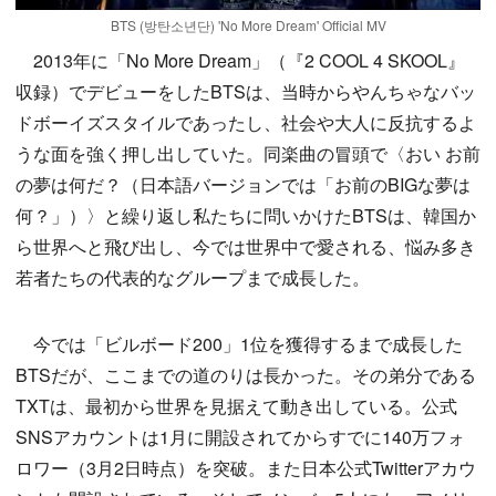
BTS (방탄소년단) 'No More Dream' Official MV
2013年に「No More Dream」（『2 COOL 4 SKOOL』
収録）でデビューをしたBTSは、当時からやんちゃなバッ
ドボーイズスタイルであったし、社会や大人に反抗するよ
うな面を強く押し出していた。同楽曲の冒頭で〈おい お前
の夢は何だ？（日本語バージョンでは「お前のBIGな夢は
何？」）〉と繰り返し私たちに問いかけたBTSは、韓国か
ら世界へと飛び出し、今では世界中で愛される、悩み多き
若者たちの代表的なグループまで成長した。
今では「ビルボード200」1位を獲得するまで成長した
BTSだが、ここまでの道のりは長かった。その弟分である
TXTは、最初から世界を見据えて動き出している。公式
SNSアカウントは1月に開設されてからすでに140万フォ
ロワー（3月2日時点）を突破。また日本公式Twitterアカウ