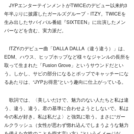
JYPエンターテインメントがTWICEのデビュー以来約3
年半ぶりに披露したガールズグループ・ITZY。TWICEを
生み出したサバイバル番組『SIXTEEN』に出演したメン
バーなどを含む、実力派だ。
ITZYのデビュー曲「DALLA DALLA（違う違う）」は、
EDM、ハウス、ヒップホップなど様々なジャンルの長所を
取って生まれた「Fusion Grove」というサウンドだとい
う。しかし、サビの部分になるとポップでキャッチーにな
るあたりは、“JYPお得意”という趣向に仕上がっている。
歌詞では、〈美しいだけで、魅力のない人たちと私は違
う、違う、違う。君の基準に合わせようとしないで。私は
今の私が好き。私は私だよ〉と強気に歌う。まさに“ガー
ルクラッシュ（女性が思わず惚れ込んでしまうような魅力
を備えた女性のことを指す言い方）”というイメージだ。