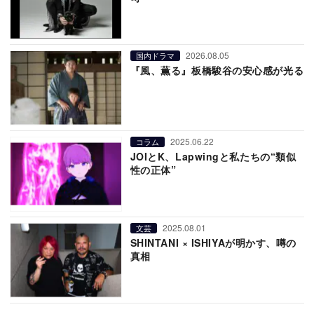
2026.08.05
国内ドラマ
『風、薫る』板橋駿谷の安心感が光る
2025.06.22
コラム
JOIとK、Lapwingと私たちの“類似
性の正体”
2025.08.01
文芸
SHINTANI × ISHIYAが明かす、噂の
真相