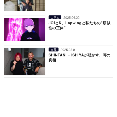
2025.06.22
コラム
JOIとK、Lapwingと私たちの“類似
性の正体”
2025.08.01
文芸
SHINTANI × ISHIYAが明かす、噂の
真相