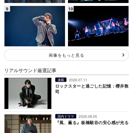
画像をもっと見る
リアルサウンド厳選記事
2026.07.11
連載
ロックスターと過ごした記憶：櫻井敦
司
2026.08.05
国内ドラマ
『風、薫る』板橋駿谷の安心感が光る