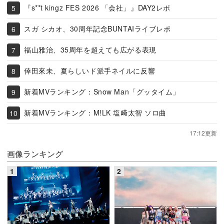
『s**t kingz FES 2026 「会社」』DAY2レポ
スガ シカオ、30周年記念BUNTAIライブレポ
福山雅治、35周年を超えても広がる表現
倖田來未、夏らしいド派手ネイルに反響
新着MVランキング：Snow Man「グッタイム」
新着MVランキング：M!LK 塩﨑太智 ソロ曲
17:12更新
画像ランキング