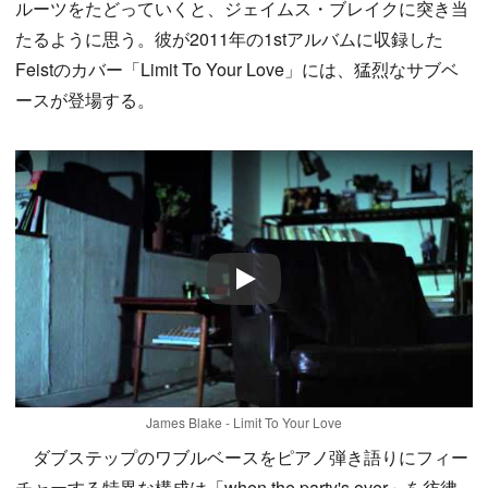
ルーツをたどっていくと、ジェイムス・ブレイクに突き当
たるように思う。彼が2011年の1stアルバムに収録した
Feistのカバー「Limit To Your Love」には、猛烈なサブベ
ースが登場する。
Play
James Blake - Limit To Your Love
ダブステップのワブルベースをピアノ弾き語りにフィー
チャーする特異な構成は「when the party's over」を彷彿