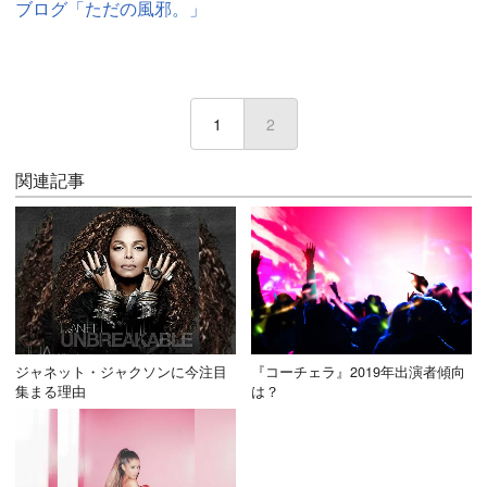
ブログ「ただの風邪。」
1
2
(current)
関連記事
ジャネット・ジャクソンに今注目
『コーチェラ』2019年出演者傾向
集まる理由
は？