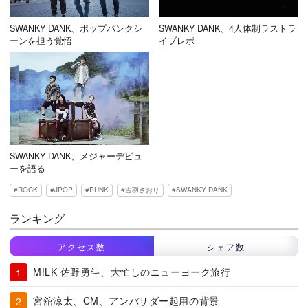
SWANKY DANK、ポップパンクシ
SWANKY DANK、4人体制ラストラ
ーンを担う覚悟
イブレポ
SWANKY DANK、メジャーデビュ
ーを語る
ROCK
JPOP
PUNK
吉羽さおり
SWANKY DANK
ランキング
アクセス数
シェア数
M!LK 佐野勇斗、大忙しのニューヨーク旅行
宮舘涼太、CM、アンバサダー起用の背景