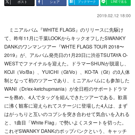
ポスト
シェア
ブックマーク
LINEで送る
2019.02.12 18:00
ミニアルバム『WHITE FLAGS』のリリースに先駆け
て、昨年11月に千葉LOOKからキックオフしたSWANKY
DANKのワンマンツアー『WHTE FLAGS TOUR 2018〜
2019』が、アルバム発売日の1月23日に渋谷TSUTAYA O-
WESTでファイナルを迎えた。ドラマーSHUNが脱退し、
KOJI（Vo/Ba）、YUICHI（Gt/Vo）、KO-TA（Gt）の3人体
制となって初のツアーであり、ミニアルバムにも参加した
WANI（Dr/ex-ketchupmania）が全日程のサポートドラマ
ーを務め、4人でタッグを組んできたツアーである。歓喜
に沸く観客に迎えられてステージに登場した4人は、まず
はがっちりと互いのコブシを突き合わせて気合いを入れる
と、1曲目「White Flag」で勢いよくスタートを切った。
これぞSWANKY DANKのポップパンクという、キャッチ