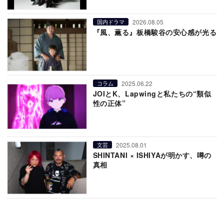
2026.08.05
国内ドラマ
『風、薫る』板橋駿谷の安心感が光る
2025.06.22
コラム
JOIとK、Lapwingと私たちの“類似
性の正体”
2025.08.01
文芸
SHINTANI × ISHIYAが明かす、噂の
真相