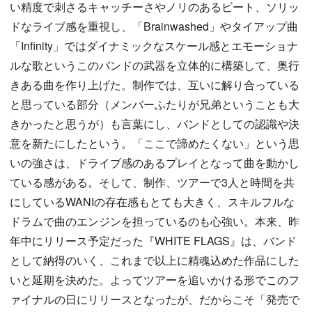
い精度で刺さるキャッチーさやノリのあるビート、ソリッ
ドなライブ感を重視し、「Brainwashed」やタイアップ曲
「Infinity」ではダイナミックなスケール感とエモーショナ
ルな歌というこのバンドの武器を立体的に構築して、奥行
きある曲を作り上げた。制作では、互いに解り合っている
と思っている部分（メンバーふたりが兄弟ということも大
きかったと思うが）も言葉にし、バンドとしての認識や決
意を新たにしたという。「ここで諦めたくない」という思
いの強さは、ドライブ感のあるプレイとなって曲を動かし
ている感がある。そして、制作、ツアーで3人と時間を共
にしているWANIの存在感もとても大きく、スキルフルな
ドラムで曲のエンジンを担っているのも心強い。本来、昨
年中にリリース予定だった『WHITE FLAGS』は、バンド
として納得のいく、これまで以上に精魂込めた作品にした
いと延期を決めた。よってツアーを追いかける形でこのフ
ァイナルの日にリリースとなったが、だからこそ「発売で