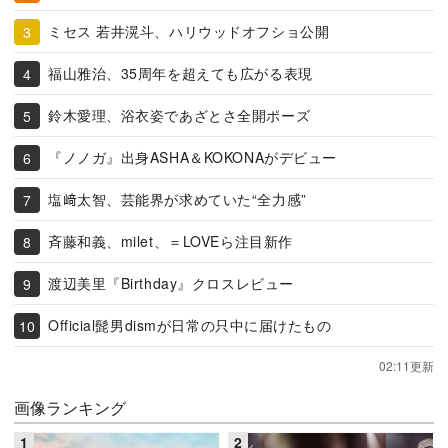
ミセス 若井滉斗、ハリウッドオフショ公開
福山雅治、35周年を超えても広がる表現
鈴木愛理、浴衣姿であざとさ全開ポーズ
『ノノガ』出身ASHA＆KOKONAがデビュー
塩﨑太智、芸能界が求めていた“全力感”
斉藤和義、milet、＝LOVEら注目新作
渡辺美里『Birthday』クロスレビュー
Official髭男dismが日常の只中に届けたもの
02:11更新
画像ランキング