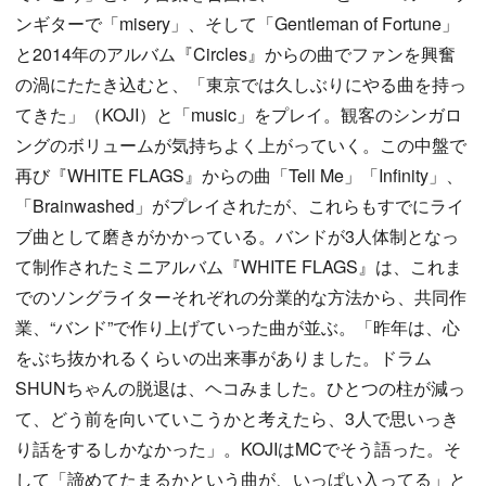
ンギターで「misery」、そして「Gentleman of Fortune」
と2014年のアルバム『Circles』からの曲でファンを興奮
の渦にたたき込むと、「東京では久しぶりにやる曲を持っ
てきた」（KOJI）と「music」をプレイ。観客のシンガロ
ングのボリュームが気持ちよく上がっていく。この中盤で
再び『WHITE FLAGS』からの曲「Tell Me」「Infinity」、
「Brainwashed」がプレイされたが、これらもすでにライ
ブ曲として磨きがかかっている。バンドが3人体制となっ
て制作されたミニアルバム『WHITE FLAGS』は、これま
でのソングライターそれぞれの分業的な方法から、共同作
業、“バンド”で作り上げていった曲が並ぶ。「昨年は、心
をぶち抜かれるくらいの出来事がありました。ドラム
SHUNちゃんの脱退は、ヘコみました。ひとつの柱が減っ
て、どう前を向いていこうかと考えたら、3人で思いっき
り話をするしかなかった」。KOJIはMCでそう語った。そ
して「諦めてたまるかという曲が、いっぱい入ってる」と