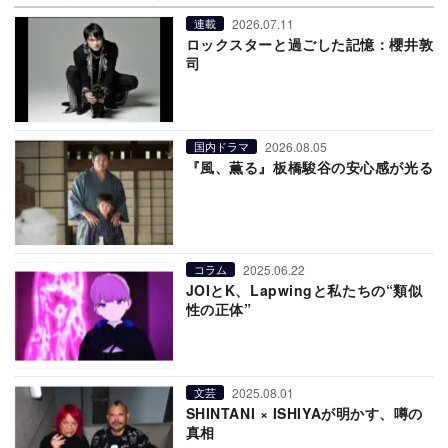
2026.07.11
連載
ロックスターと過ごした記憶：櫻井敦
司
2026.08.05
国内ドラマ
『風、薫る』板橋駿谷の安心感が光る
2025.06.22
コラム
JOIとK、Lapwingと私たちの“類似
性の正体”
2025.08.01
文芸
SHINTANI × ISHIYAが明かす、噂の
真相