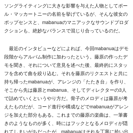
ソングライティングに大きな影響を与えた人物としてポー
ル・マッカートニーの名前を挙げているが、そんな彼女の
ポップセンスと、mabanuaのマニアックなサウンドプロダ
クションも、絶妙なバランスで混じり合っているのだ。
最近のインタビューなどによれば、今回mabanuaはデモ
段階からアルバム制作に加わったという。藤原の作ったデ
モを聞き、それについて意見を述べた後、最終的にスタッ
フを含めて曲を絞り込む。それを藤原のリクエストと共に
持ち帰ったmabanuaが、アレンジの「たたき台」を作り、
そこから先は藤原とmabanua、そしてディレクターの3人
で詰めていくというやり方だ。骨子のメロディは藤原が考
えたものだが、コード進行や構成などでmabanuaがアレン
ジを加えた部分もある。これまでの藤原の楽曲は、一筆書
きのようなものが多く、時にはフックとなるメロディが隠
れてしまいがちだったが、mabanuaはそれを丁寧に拾い出