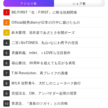
アクセス数
シェア数
BE:FIRST『生：FIRST』に映る信頼関係
Official髭男dismが日常の只中に届けたもの
鈴木愛理、浴衣姿であざとさ全開ポーズ
二宮×SixTONES、丸山×なにわ男子の交流
斉藤和義、milet、＝LOVEら注目新作
福山雅治、35周年を超えても広がる表現
T.M.Revolution、再ブレイクの真価
M!LK 佐野勇斗、大忙しのニューヨーク旅行
宮舘涼太、CM、アンバサダー起用の背景
菅原圭、『黄泉のツガイ』との共鳴