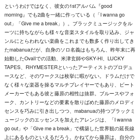
というわけではなく、彼女の1stアルバム『good
morning』でも2曲を一緒に作っている（「I wanna go
out」「Give me a break」）。ブラックミュージックをル
ーツに持ちながらも様々な音楽スタイルを取り込み、ジャ
ンルにとらわれない楽曲をこれまでも数多く作り出してき
たmabanuaだが、自身のソロ名義はもちろん、昨年末に再
始動したOvallでの活動、米津玄師やSKY-HI、LUCKY
TAPES、RHYMESTERといったアーティストのプロデュ
ースなど、そのワークスは枚挙に暇がない。ドラムだけで
なく様々な楽器を操るマルチプレイヤーでもあり、ビート
メーカーでもある彼と藤原の相性は抜群。ブルースやフォ
ーク、カントリーなどの要素を散りばめた藤原のメロディ
センスを巧みに引き出しつつ、mabanuaの持つブラックミ
ュージックのエッセンスを加えたアレンジは、「I wanna
go out」や「Give me a break」で構築した世界観の延長線
上にあるものといえるだろう。かねてから藤原は、自分の