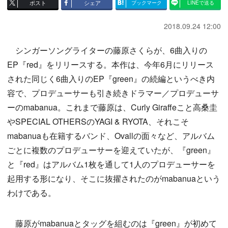
ポスト
シェア
ブックマーク
LINEで送る
2018.09.24 12:00
シンガーソングライターの藤原さくらが、6曲入りの
EP『red』をリリースする。本作は、今年6月にリリース
された同じく6曲入りのEP『green』の続編というべき内
容で、プロデューサーも引き続きドラマー／プロデューサ
ーのmabanua。これまで藤原は、Curly Giraffeこと高桑圭
やSPECIAL OTHERSのYAGI & RYOTA、それこそ
mabanuaも在籍するバンド、Ovallの面々など、アルバム
ごとに複数のプロデューサーを迎えていたが、『green』
と『red』はアルバム1枚を通して1人のプロデューサーを
起用する形になり、そこに抜擢されたのがmabanuaという
わけである。
藤原がmabanuaとタッグを組むのは『green』が初めて