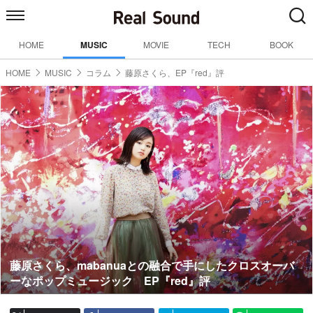
HOME
MUSIC
MOVIE
TECH
BOOK
HOME
MUSIC
コラム
藤原さくら、EP『red』評
藤原さくら、mabanuaとの融合で手にしたクロスオーバ
ーなポップミュージック EP『red』評