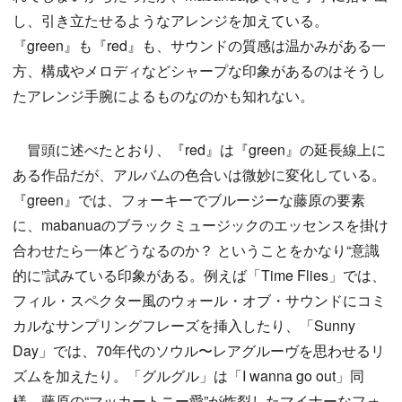
し、引き立たせるようなアレンジを加えている。
『green』も『red』も、サウンドの質感は温かみがある一
方、構成やメロディなどシャープな印象があるのはそうし
たアレンジ手腕によるものなのかも知れない。
冒頭に述べたとおり、『red』は『green』の延長線上に
ある作品だが、アルバムの色合いは微妙に変化している。
『green』では、フォーキーでブルージーな藤原の要素
に、mabanuaのブラックミュージックのエッセンスを掛け
合わせたら一体どうなるのか？ ということをかなり“意識
的に”試みている印象がある。例えば「Time Flies」では、
フィル・スペクター風のウォール・オブ・サウンドにコミ
カルなサンプリングフレーズを挿入したり、「Sunny
Day」では、70年代のソウル〜レアグルーヴを思わせるリ
ズムを加えたり。「グルグル」は「I wanna go out」同
様、藤原の“マッカートニー愛”が炸裂したマイナーなフォ