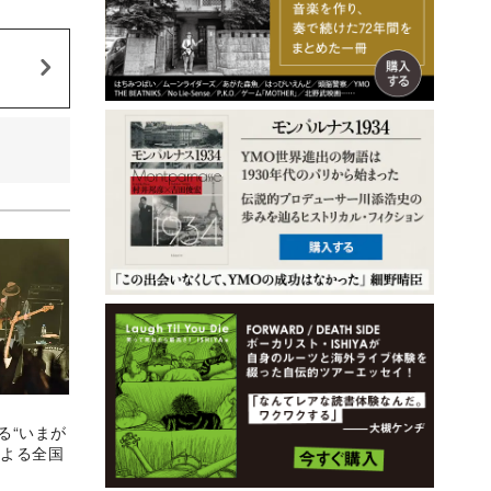
る“いまが
による全国