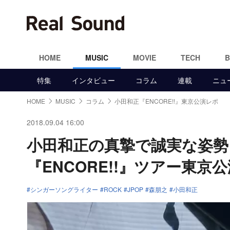
HOME
MUSIC
MOVIE
TECH
特集
インタビュー
コラム
連載
ニュ
HOME
MUSIC
コラム
小田和正『ENCORE!!』東京公演レポ
2018.09.04 16:00
小田和正の真摯で誠実な姿
『ENCORE!!』ツアー東京
シンガーソングライター
ROCK
JPOP
森朋之
小田和正