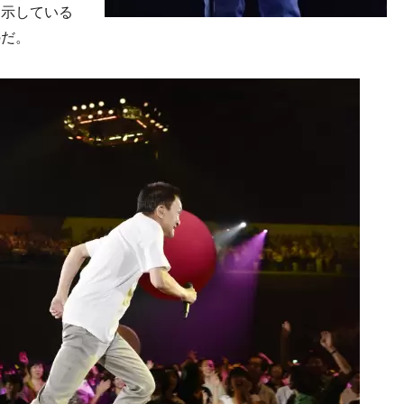
に示している
のだ。