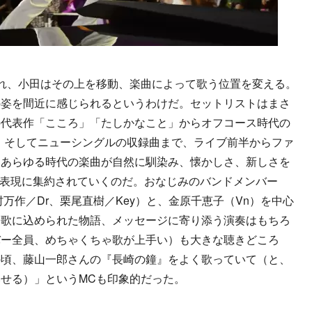
れ、小田はその上を移動、楽曲によって歌う位置を変える。
の姿を間近に感じられるというわけだ。セットリストはまさ
の代表作「こころ」「たしかなこと」からオフコース時代の
o」、そしてニューシングルの収録曲まで、ライブ前半からファ
。あらゆる時代の楽曲が自然に馴染み、懐かしさ、新しさを
”の表現に集約されていくのだ。おなじみのバンドメンバー
村万作／Dr、栗尾直樹／Key）と、金原千恵子（Vn）を中心
。歌に込められた物語、メッセージに寄り添う演奏はもちろ
バー全員、めちゃくちゃ歌が上手い）も大きな聴きどころ
の頃、藤山一郎さんの『長崎の鐘』をよく歌っていて（と、
せる）」というMCも印象的だった。