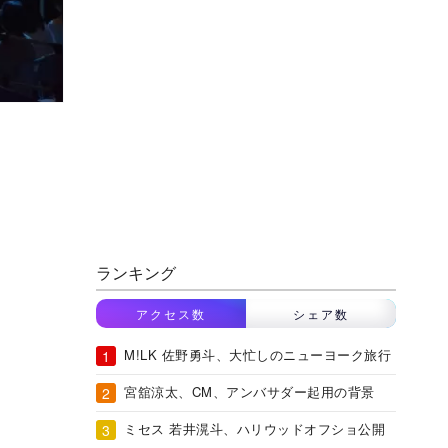
ランキング
アクセス数
シェア数
M!LK 佐野勇斗、大忙しのニューヨーク旅行
宮舘涼太、CM、アンバサダー起用の背景
ミセス 若井滉斗、ハリウッドオフショ公開