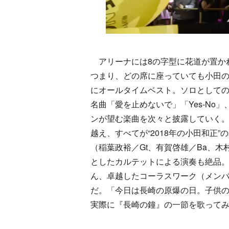
アリーナには8の字型に花道が置か
つまり、どの席に座っていても小田
にオールタイムベスト。ソロとして
名曲「愛を止めないで」「Yes-N
ンが望む楽曲を次々と披露していく
越え、すべてが“2018年の小田和正
（稲葉政裕／Gt、有賀啓雄／Ba、木
としたカルテットによる演奏も絶品
ん、卓越したコーラスワーク（メン
だ。「今日は長崎の原爆の日。子供
実際に『長崎の鐘』の一節を歌ってみ