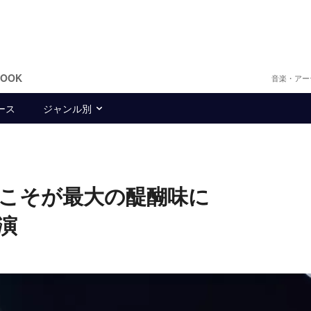
BOOK
音楽・アー
ース
ジャンル別
勢こそが最大の醍醐味に
公演