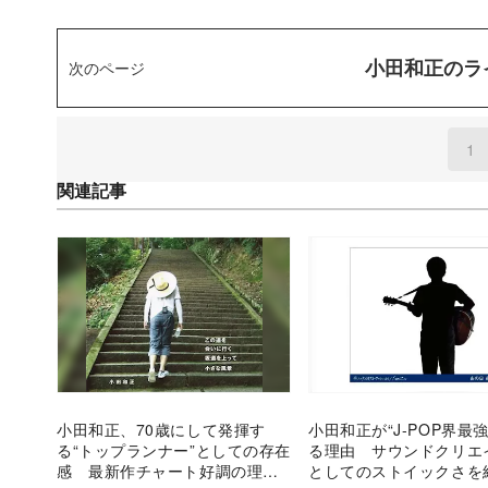
小田和正のラ
次のページ
1
(
関連記事
小田和正、70歳にして発揮す
小田和正が“J-POP界最
る“トップランナー”としての存在
る理由 サウンドクリエ
感 最新作チャート好調の理由
としてのストイックさを