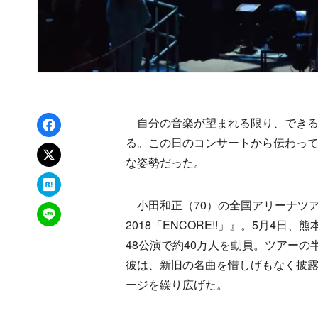
Facebookでシェア
自分の音楽が望まれる限り、できる
る。この日のコンサートから伝わっ
xでポスト
な姿勢だった。
はてなブックマーク
小田和正（70）の全国アリーナツアー『明治安
LINEで送る
2018「ENCORE!!」』。5月4
48公演で約40万人を動員。ツアー
彼は、新旧の名曲を惜しげもなく披
ージを繰り広げた。