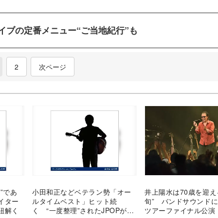
イブの定番メニュー“ご当地紀行”も
current)
2
次ページ
強”であ
小田和正などベテラン勢「オー
井上陽水は70歳を迎え
イター
ルタイムベスト」ヒット続
旬” バンドサウンド
紐解く
く “一度整理”されたJPOPが向
ツアーファイナル公演