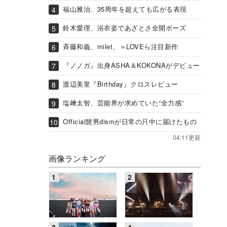
福山雅治、35周年を超えても広がる表現
鈴木愛理、浴衣姿であざとさ全開ポーズ
斉藤和義、milet、＝LOVEら注目新作
『ノノガ』出身ASHA＆KOKONAがデビュー
渡辺美里『Birthday』クロスレビュー
塩﨑太智、芸能界が求めていた“全力感”
Official髭男dismが日常の只中に届けたもの
04:11更新
画像ランキング