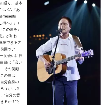
トル通り、基本
アルバム『あ
esents
君住む街へ」』）
この道を /
風景』が加わ
に体感できる内
で前回ツアー
う一度会いに行
1曲目は「会い
も その笑顔
つこの曲は、
。自分自身の
だろうが、現
、“自分の音
きるか？”と