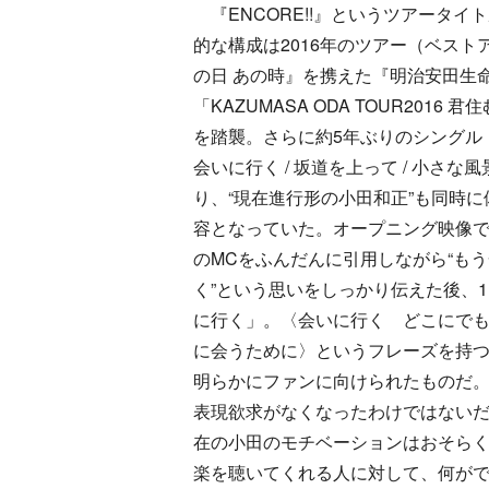
『ENCORE!!』というツアータイ
的な構成は2016年のツアー（ベスト
の日 あの時』を携えた『明治安田生命Pr
「KAZUMASA ODA TOUR2016 
を踏襲。さらに約5年ぶりのシングル『
会いに行く / 坂道を上って / 小さな
り、“現在進行形の小田和正”も同時
容となっていた。オープニング映像
のMCをふんだんに引用しながら“も
く”という思いをしっかり伝えた後、
に行く」。〈会いに行く どこにで
に会うために〉というフレーズを持
明らかにファンに向けられたものだ
表現欲求がなくなったわけではない
在の小田のモチベーションはおそらく
楽を聴いてくれる人に対して、何がで