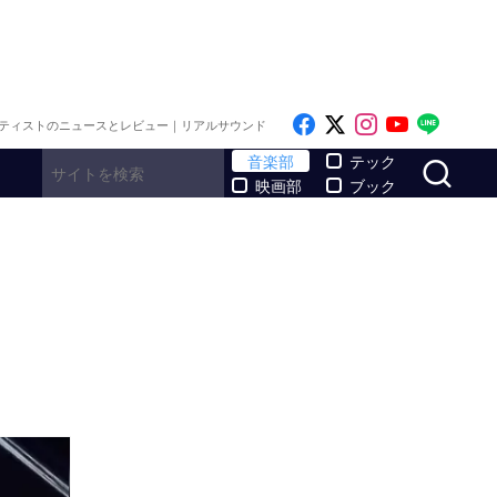
Like on Facebook
Follow on x
Follow on I
Follow o
Follo
ティストのニュースとレビュー｜リアルサウンド
サ
音楽部
テック
映画部
ブック