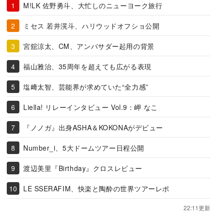
M!LK 佐野勇斗、大忙しのニューヨーク旅行
ミセス 若井滉斗、ハリウッドオフショ公開
宮舘涼太、CM、アンバサダー起用の背景
福山雅治、35周年を超えても広がる表現
塩﨑太智、芸能界が求めていた“全力感”
Liella! リレーインタビュー Vol.9：岬 なこ
『ノノガ』出身ASHA＆KOKONAがデビュー
Number_i、5大ドームツアー日程公開
渡辺美里『Birthday』クロスレビュー
LE SSERAFIM、快楽と陶酔の世界ツアーレポ
22:11更新