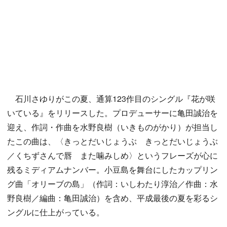
石川さゆりがこの夏、通算123作目のシングル『花が咲
いている』をリリースした。プロデューサーに亀田誠治を
迎え、作詞・作曲を水野良樹（いきものがかり）が担当し
たこの曲は、〈きっとだいじょうぶ きっとだいじょうぶ
／くちずさんで唇 また噛みしめ〉というフレーズが心に
残るミディアムナンバー。小豆島を舞台にしたカップリン
グ曲「オリーブの島」（作詞：いしわたり淳治／作曲：水
野良樹／編曲：亀田誠治）を含め、平成最後の夏を彩るシ
ングルに仕上がっている。