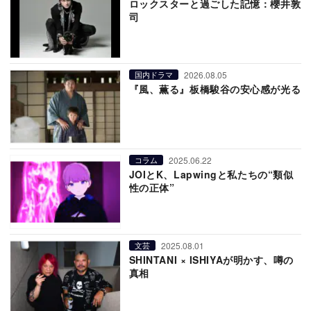
ロックスターと過ごした記憶：櫻井敦
司
2026.08.05
国内ドラマ
『風、薫る』板橋駿谷の安心感が光る
2025.06.22
コラム
JOIとK、Lapwingと私たちの“類似
性の正体”
2025.08.01
文芸
SHINTANI × ISHIYAが明かす、噂の
真相