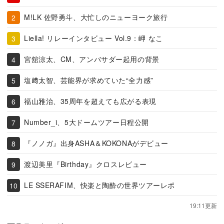
M!LK 佐野勇斗、大忙しのニューヨーク旅行
Liella! リレーインタビュー Vol.9：岬 なこ
宮舘涼太、CM、アンバサダー起用の背景
塩﨑太智、芸能界が求めていた“全力感”
福山雅治、35周年を超えても広がる表現
Number_i、5大ドームツアー日程公開
『ノノガ』出身ASHA＆KOKONAがデビュー
渡辺美里『Birthday』クロスレビュー
LE SSERAFIM、快楽と陶酔の世界ツアーレポ
19:11更新