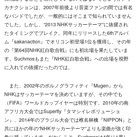
カナクションは、2007年前後より音楽ファンの間では有名
なバンドでしたが、一般的にはそこまで知られていません
でした。しかし、“2013 NHKサッカーテーマ”に抜擢され
たタイミングでブレイク。同年にリリースした6thアルバ
ム『sakanaction』でオリコン初登場1位を獲得し、その年
の『第64回NHK紅白歌合戦』にも初出場を果たしていま
す。Suchmosもまた『NHK紅白歌合戦』への出場を視野
に入れての抜擢だったのでは。
また、2002年のポルノグラフィティ『Mugen』から
NHKはサッカーテーマを決めていますが、その中でも
（FIFA）ワールドカップイヤーは特別です。2010年の南
アフリカ大会ではSuperfly『タマシイレボリューショ
ン』、2014年のブラジル大会では椎名林檎『NIPPON』と
共にほかの年の“NHKサッカーテーマ”よりも楽曲が強く印
象に残っています。だからこそ、Suchmosは4年に1度し