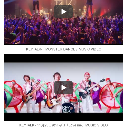
Play
KEYTALK/「MONSTER DANCE」MUSIC VIDEO
Play
KEYTALK - 11月23日9thｼﾝｸﾞﾙ「Love me」MUSIC VIDEO