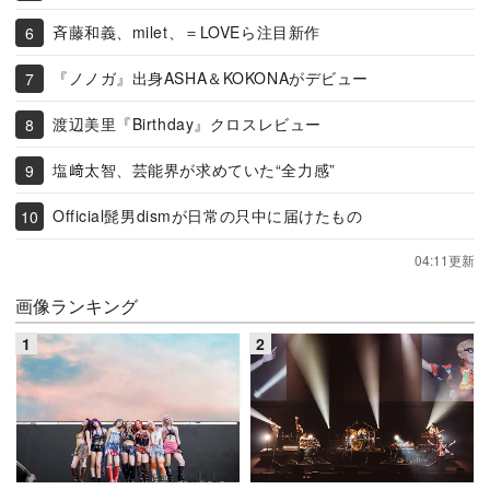
斉藤和義、milet、＝LOVEら注目新作
『ノノガ』出身ASHA＆KOKONAがデビュー
渡辺美里『Birthday』クロスレビュー
塩﨑太智、芸能界が求めていた“全力感”
Official髭男dismが日常の只中に届けたもの
04:11更新
画像ランキング