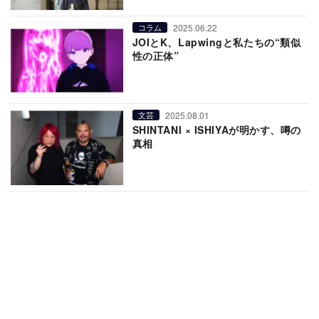
2025.06.22
コラム
JOIとK、Lapwingと私たちの“類似
性の正体”
2025.08.01
文芸
SHINTANI × ISHIYAが明かす、噂の
真相