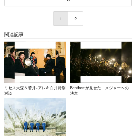
1
(current)
2
関連記事
ミセス大森＆若井×アレキ白井特別
Benthamが見せた、メジャーへの
対談
決意