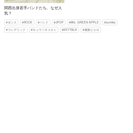
関西出身若手バンドたち、なぜ人
気？
ダンス
ROCK
バンド
JPOP
Mrs. GREEN APPLE
sumika
フレデリック
キュウソネコカミ
KEYTALK
感覚ピエロ