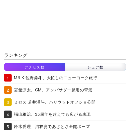
ランキング
アクセス数
シェア数
M!LK 佐野勇斗、大忙しのニューヨーク旅行
宮舘涼太、CM、アンバサダー起用の背景
ミセス 若井滉斗、ハリウッドオフショ公開
福山雅治、35周年を超えても広がる表現
鈴木愛理、浴衣姿であざとさ全開ポーズ