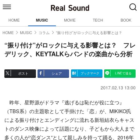
HOME
MUSIC
MOVIE
TECH
BOOK
HOME
MUSIC
コラム
“振り付け”がロックに与える影響とは？
“振り付け”がロックに与える影響とは？ フレ
デリック、KEYTALKらバンドの楽曲から分析
ポスト
シェア
ブックマーク
LINEで送る
2017.02.13 13:00
昨年、星野源がドラマ『逃げるは恥だが役に立つ』
（TBS系）の主題歌として手掛けた「恋」が、MIKIKO氏
による振り付けとエンディングに流れる新垣結衣らキャス
トのダンス映像によって話題になり、子どもから大人まで
多くの人が“恋ダンス”として親しみを持って踊る、2016年