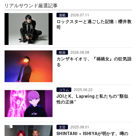
リアルサウンド厳選記事
2026.07.11
連載
ロックスターと過ごした記憶：櫻井敦
司
2026.08.08
映画
カンザキイオリ、『禍禍女』の狂気語
る
2025.06.22
コラム
JOIとK、Lapwingと私たちの“類似
性の正体”
2025.08.01
文芸
SHINTANI × ISHIYAが明かす、噂の