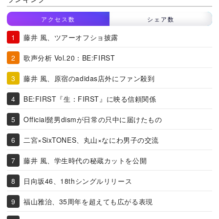
アクセス数
シェア数
藤井 風、ツアーオフショ披露
歌声分析 Vol.20：BE:FIRST
藤井 風、原宿のadidas店外にファン殺到
BE:FIRST『生：FIRST』に映る信頼関係
Official髭男dismが日常の只中に届けたもの
二宮×SixTONES、丸山×なにわ男子の交流
藤井 風、学生時代の秘蔵カットを公開
日向坂46、18thシングルリリース
福山雅治、35周年を超えても広がる表現