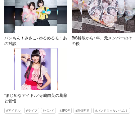
バンもん！みさこ×ゆるめるモ！あ
BiS解散から1年、元メンバーのそ
の対談
の後
“まじめなアイドル”寺嶋由芙の葛藤
と覚悟
アイドル
ライブ
バンド
JPOP
宗像明将
バンドじゃないもん！