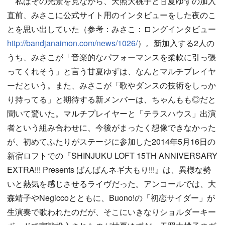
私はその光景を見ながら、天照大桃子と甘夏ゆずの加入
直前、みさこに公式サイト用のインタビューをした夜のこ
とを思い出していた（参考：みさこ：ロングインタビュー
http://bandjanaimon.com/news/1026/
）。新加入する2人の
うち、みさこが「音楽的なパフォーマンスを柔軟に引っ張
ってくれそう」と言う甘夏ゆずは、なんとマルチプレイヤ
ーだという。また、みさこが「歌やダンスの技術をしっか
り持ってる」と期待する新メンバーは、ちゃんもも◎だと
聞いて驚いた。マルチプレイヤーと「テラスハウス」出演
者という組み合わせに、今後がまったく想像できなかった
が、初めてふたりがステージに参加した2014年5月16日の
新宿ロフトでの『SHINJUKU LOFT 15TH ANNIVERSARY
EXTRA!!! Presents ばんばんネギ大もり!!!』は、異様な勢
いと熱気を感じさせるライヴだった。アンコールでは、大
森靖子やNegiccoとともに、Buono!の「初恋サイダー」が
生演奏で歌われたのだが、そこにいきなりショルダーキー