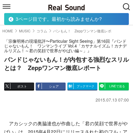
3ページ目です。最初から読みませんか?
HOME
MUSIC
MOVIE
TECH
BOOK
HOME
MUSIC
コラム
バンもん！ Zeppワンマン徹底レポ
「宗像明将の現場批評〜Particular Sight Seeing」第16回『バンド
じゃないもん！ ワンマンライブ Vol.4「カサナルイズム！カナデ
ルリズム！～君の笑顔で世界がやばい編～」』
バンドじゃないもん！が内包する強烈なスリル
とは？ Zeppワンマン徹底レポート
ポスト
シェア
ブックマーク
LINEで送る
2015.07.13 07:00
アカシックの奥脇達也が作曲した「君の笑顔で世界がや
ばい」は、2015年4月22日にリリースされた初のフル・ア