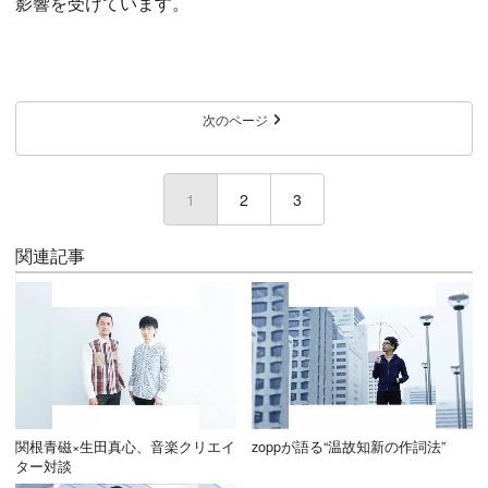
影響を受けています。
次のページ
1
(current)
2
3
関連記事
関根青磁×生田真心、音楽クリエイ
zoppが語る“温故知新の作詞法”
ター対談