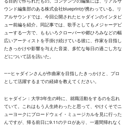
る目的で作られたもの。コンテンツの編集には、リアルサ
ウンド編集部のある株式会社blueprintが携わっている。リ
アルサウンドでは、今回公開されたヒャダインのインタビ
ュー前編を紹介。同記事では、歌手としてもメジャーデビ
ューする一方で、ももいろクローバーや郷ひろみなどの幅
広いアーティストを手掛け続けている彼に、作家を目指し
たきっかけや影響を与えた音楽、多忙な毎日の過ごし方な
どについて話を訊いた。
――ヒャダインさんが作曲家を目指したきっかけと、プロ
として活躍するまでの経緯を教えてください。
ヒャダイン：大学3年生の時に、就職活動をするのを忘れ
ていて。これはもう人生終わったと思って、やけくそでニ
ューヨークにブロードウェイ・ミュージカルを見に行った
んですが、帰る前日に9.11のテロがあり、一週間帰れなく