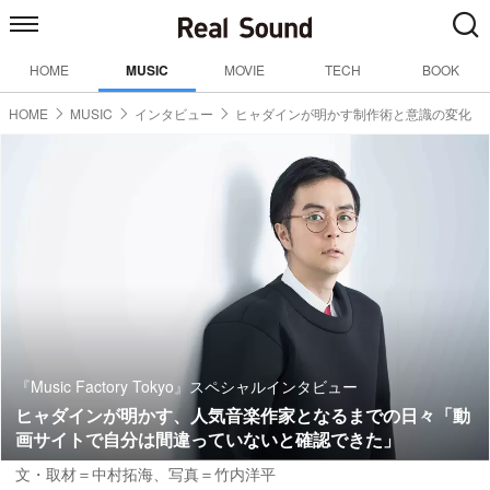
HOME
MUSIC
MOVIE
TECH
BOOK
HOME
MUSIC
インタビュー
ヒャダインが明かす制作術と意識の変化
『Music Factory Tokyo』スペシャルインタビュー
ヒャダインが明かす、人気音楽作家となるまでの日々「動
画サイトで自分は間違っていないと確認できた」
文・取材＝中村拓海、写真＝竹内洋平