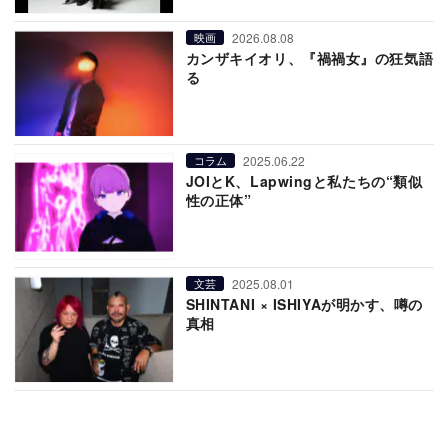
2026.08.08
映画
カンザキイオリ、『禍禍女』の狂気語
る
2025.06.22
コラム
JOIとK、Lapwingと私たちの“類似
性の正体”
2025.08.01
文芸
SHINTANI × ISHIYAが明かす、噂の
真相