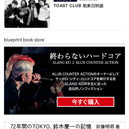
TOAST CLUB 初来日対談
blueprint book store