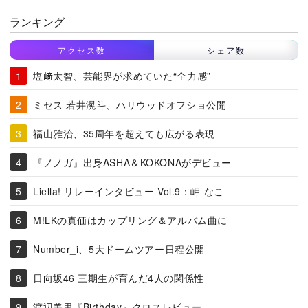
ランキング
アクセス数
シェア数
塩﨑太智、芸能界が求めていた“全力感”
ミセス 若井滉斗、ハリウッドオフショ公開
福山雅治、35周年を超えても広がる表現
『ノノガ』出身ASHA＆KOKONAがデビュー
Liella! リレーインタビュー Vol.9：岬 なこ
M!LKの真価はカップリング＆アルバム曲に
Number_i、5大ドームツアー日程公開
日向坂46 三期生が育んだ4人の関係性
渡辺美里『Birthday』クロスレビュー