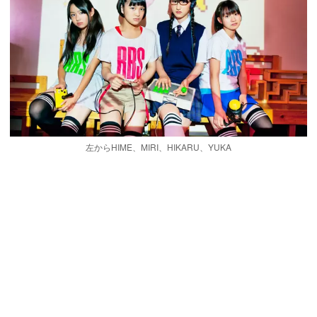
左からHIME、MIRI、HIKARU、YUKA