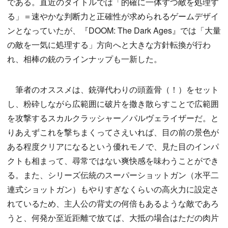
である。直近のタイトルでは「的確に一体ずつ敵を処理す
る」＝速やかな判断力と正確性が求められるゲームデザイ
ンとなっていたが、『DOOM: The Dark Ages』では「大量
の敵を一気に処理する」方向へと大きな方針転換が行わ
れ、相棒の銃のラインナップも一新した。
筆者のオススメは、銃弾代わりの頭蓋骨（！）をセット
し、粉砕しながら広範囲に破片を撒き散らすことで広範囲
を攻撃するスカルクラッシャー／パルヴェライザーだ。と
りあえずこれを撃ちまくってさえいれば、目の前の景色が
ある程度クリアになるという優れモノで、見た目のインパ
クトも相まって、尋常ではない爽快感を味わうことができ
る。また、シリーズ伝統のスーパーショットガン（水平二
連式ショットガン）もやりすぎなくらいの高火力に設定さ
れているため、主人公の背丈の何倍もあるような敵であろ
うと、何発か至近距離で放てば、大抵の場合はただの肉片