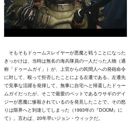
そもそもドゥームスレイヤーが悪魔と戦うことになった
きっかけは、当時は無名の海兵隊員の一人だった人物（通
称「ドゥームガイ」）が、上官からの民間人への発砲命令
に対して、殴って拒否したことによる左遷である。左遷先
で見事な活躍を発揮して、無事に自宅へと帰還したドゥー
ムガイだったが、そこで最愛のペットであるウサギのデイ
ジーが悪魔に惨殺されているのを発見したことで、その怒
りは限界へと到達してしまった（1993年の『DOOM』に
て）。言わば、20年早いジョン・ウィックだ。