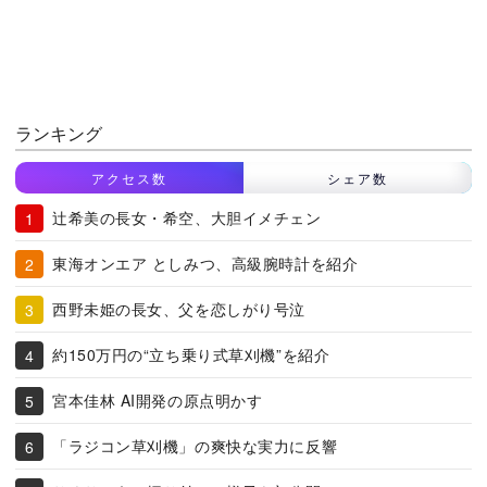
ランキング
アクセス数
シェア数
辻希美の長女・希空、大胆イメチェン
東海オンエア としみつ、高級腕時計を紹介
西野未姫の長女、父を恋しがり号泣
約150万円の“立ち乗り式草刈機”を紹介
宮本佳林 AI開発の原点明かす
「ラジコン草刈機」の爽快な実力に反響