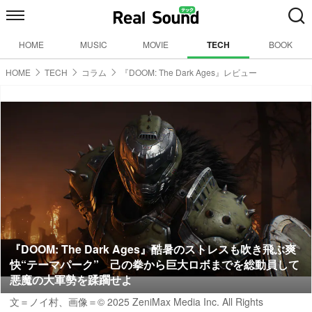
HOME
MUSIC
MOVIE
TECH
BOOK
HOME
TECH
コラム
『DOOM: The Dark Ages』レビュー
『DOOM: The Dark Ages』酷暑のストレスも吹き飛ぶ爽
快“テーマパーク” 己の拳から巨大ロボまでを総動員して
悪魔の大軍勢を蹂躙せよ
文＝ノイ村
、画像＝© 2025 ZeniMax Media Inc. All Rights