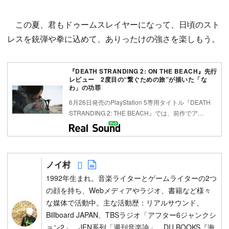
この夏、君もドゥームスレイヤーになって、日頃のスト
レスを銃弾や拳に込めて、ありったけの強さを楽しもう。
『DEATH STRANDING 2: ON THE BEACH』先行
レビュー 2度目の“繋ぐための旅”が描いた「な
わ」の功罪
6月26日発売のPlayStation 5専用タイトル『DEATH
STRANDING 2: THE BEACH』では、前作でア…
Follow on SNS
Author web site
ノイ村
1992年生まれ。音楽ライターとゲームライターの2つ
の顔を持ち、Webメディアやラジオ、書籍など様々
な媒体で活動中。主な活動歴：リアルサウンド、
Billboard JAPAN、TBSラジオ「アフター6ジャンクシ
ョン2」、JFN系列「週刊音楽論」、DU BOOKS『海