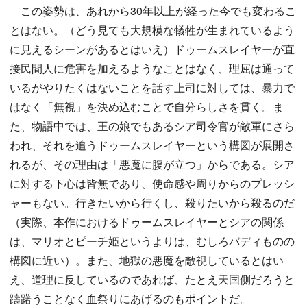
この姿勢は、あれから30年以上が経った今でも変わるこ
とはない。（どう見ても大規模な犠牲が生まれているよう
に見えるシーンがあるとはいえ）ドゥームスレイヤーが直
接民間人に危害を加えるようなことはなく、理屈は通って
いるがやりたくはないことを話す上司に対しては、暴力で
はなく「無視」を決め込むことで自分らしさを貫く。ま
た、物語中では、王の娘でもあるシア司令官が敵軍にさら
われ、それを追うドゥームスレイヤーという構図が展開さ
れるが、その理由は「悪魔に腹が立つ」からである。シア
に対する下心は皆無であり、使命感や周りからのプレッシ
ャーもない。行きたいから行くし、殺りたいから殺るのだ
（実際、本作におけるドゥームスレイヤーとシアの関係
は、マリオとピーチ姫というよりは、むしろバディものの
構図に近い）。また、地獄の悪魔を敵視しているとはい
え、道理に反しているのであれば、たとえ天国側だろうと
躊躇うことなく血祭りにあげるのもポイントだ。