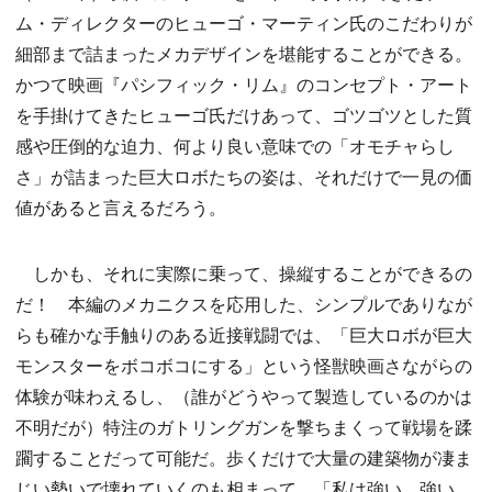
ム・ディレクターのヒューゴ・マーティン氏のこだわりが
細部まで詰まったメカデザインを堪能することができる。
かつて映画『パシフィック・リム』のコンセプト・アート
を手掛けてきたヒューゴ氏だけあって、ゴツゴツとした質
感や圧倒的な迫力、何より良い意味での「オモチャらし
さ」が詰まった巨大ロボたちの姿は、それだけで一見の価
値があると言えるだろう。
しかも、それに実際に乗って、操縦することができるの
だ！ 本編のメカニクスを応用した、シンプルでありなが
らも確かな手触りのある近接戦闘では、「巨大ロボが巨大
モンスターをボコボコにする」という怪獣映画さながらの
体験が味わえるし、（誰がどうやって製造しているのかは
不明だが）特注のガトリングガンを撃ちまくって戦場を蹂
躙することだって可能だ。歩くだけで大量の建築物が凄ま
じい勢いで壊れていくのも相まって、「私は強い、強い