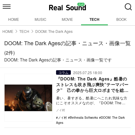
HOME
MUSIC
MOVIE
TECH
BOOK
HOME
TECH
DOOM: The Dark Ages
DOOM: The Dark Agesの記事・ニュース・画像一覧
(2件)
DOOM: The Dark Agesの記事・ニュース・画像一覧です
2025.07.25 18:00
コラム
『DOOM: The Dark Ages』酷暑の
ストレスも吹き飛ぶ爽快“テーマパー
ク” 己の拳から巨大ロボまでを総動
員して悪魔の大軍勢を蹂躙せよ
暑い、暑すぎる。酷暑にへこたれ気味な方
にこそオススメなのが、『DOOM: The
Dark Ages』である。「ストレス発散に
ノイ村
最…
ノイ村
Bethesda Softworks
DOOM: The Dark
Ages