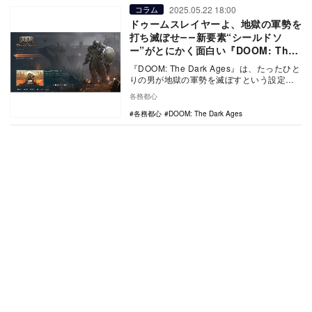
2025.05.22 18:00
コラム
ドゥームスレイヤーよ、地獄の軍勢を
打ち滅ぼせ――新要素“シールドソ
ー”がとにかく面白い『DOOM: The
Dark Ages』プレイレポート
『DOOM: The Dark Ages』は、たったひと
りの男が地獄の軍勢を滅ぼすという設定の
ド派手なFPSである。『DOOM（…
各務都心
各務都心
DOOM: The Dark Ages