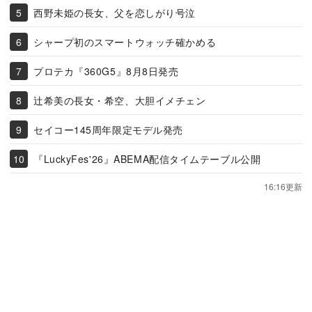
西野未姫の長女、父を恋しがり号泣
シャープ初のスマートウォッチ確かめる
プロテカ『360G5』8月8日発売
辻希美の長女・希空、大胆イメチェン
セイコー145周年限定モデル発売
『LuckyFes'26』ABEMA配信タイムテーブル公開
16:16更新