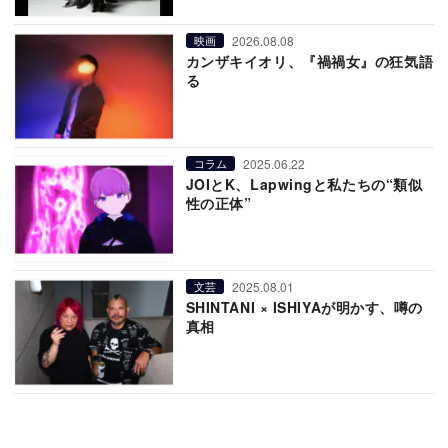
2026.08.08
映画
カンザキイオリ、『禍禍女』の狂気語
る
2025.06.22
コラム
JOIとK、Lapwingと私たちの“類似
性の正体”
2025.08.01
文芸
SHINTANI × ISHIYAが明かす、噂の
真相