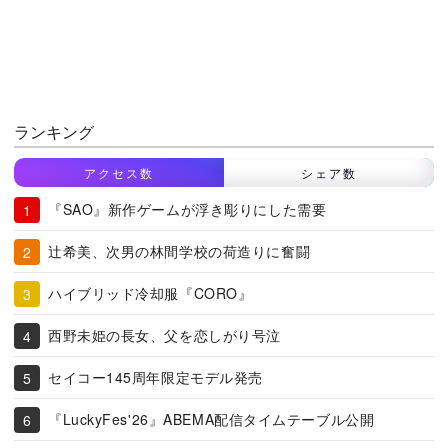
ランキング
アクセス数
シェア数
『SAO』新作ゲームが浮き彫りにした需要
辻希美、次男の林間学校の荷造りに奮闘
ハイブリッド冷却服『CORO』
西野未姫の長女、父を恋しがり号泣
セイコー145周年限定モデル発売
『LuckyFes'26』ABEMA配信タイムテーブル公開