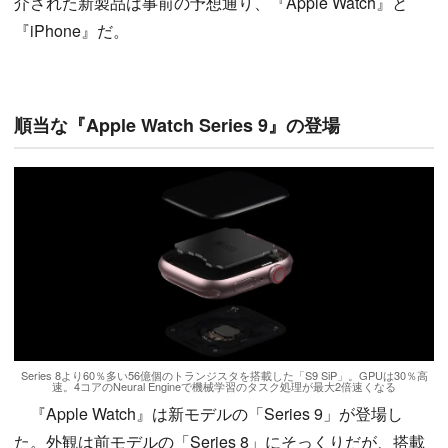
介された新製品は事前の予想通り、『Apple Watch』と
『iPhone』だ。
順当な『Apple Watch Series 9』の登場
Series 8より60％多い56億個のトランジスタを搭載した「S9 SiP」。GPUは30％高
速。4コアのNeural Engineで機械学習のタスク処理が最大2倍速くなる
『Apple Watch』は新モデルの「Series 9」が登場し
た。外観は前モデルの「Series 8」にそっくりだが、搭載