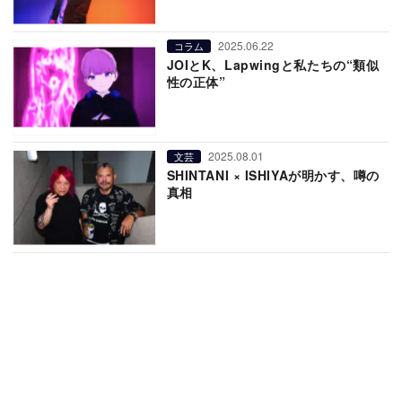
2025.06.22
コラム
JOIとK、Lapwingと私たちの“類似
性の正体”
2025.08.01
文芸
SHINTANI × ISHIYAが明かす、噂の
真相