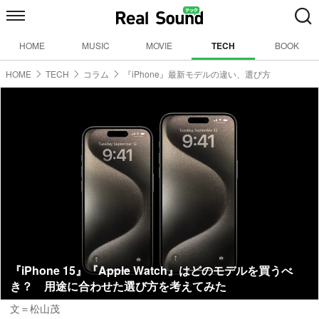
HOME
MUSIC
MOVIE
TECH
BOOK
HOME
TECH
コラム
『iPhone』最新モデルの違い、選び方
『iPhone 15』『Apple Watch』はどのモデルを買うべ
き？ 用途に合わせた選び方を考えてみた
文＝松山茂