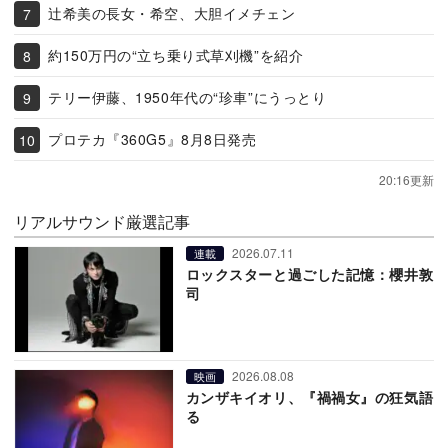
辻希美の長女・希空、大胆イメチェン
約150万円の“立ち乗り式草刈機”を紹介
テリー伊藤、1950年代の“珍車”にうっとり
プロテカ『360G5』8月8日発売
20:16更新
リアルサウンド厳選記事
2026.07.11
連載
ロックスターと過ごした記憶：櫻井敦
司
2026.08.08
映画
カンザキイオリ、『禍禍女』の狂気語
る