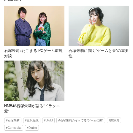
石塚朱莉×たこまる PCゲーム環境
石塚朱莉に聞く“ゲームと音”の重要
対談
性
NMB48石塚朱莉が語る“ドラクエ
愛”
石塚朱莉
三沢光汰
UlulU
石塚朱莉のイケてる“ゲームの間”
関家具
Contieaks
Diablo