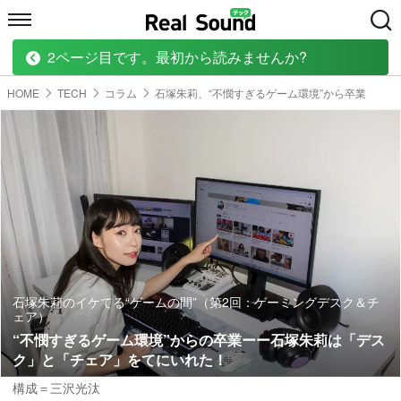
2ページ目です。最初から読みませんか?
HOME
MUSIC
MOVIE
TECH
BOOK
HOME
TECH
コラム
石塚朱莉、“不憫すぎるゲーム環境”から卒業
石塚朱莉のイケてる“ゲームの間”（第2回：ゲーミングデスク＆チ
ェア）
“不憫すぎるゲーム環境”からの卒業ーー石塚朱莉は「デス
ク」と「チェア」をてにいれた！
構成＝三沢光汰