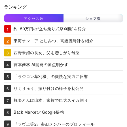
ランキング
アクセス数
シェア数
約150万円の“立ち乗り式草刈機”を紹介
東海オンエア としみつ、高級腕時計を紹介
西野未姫の長女、父を恋しがり号泣
宮本佳林 AI開発の原点明かす
「ラジコン草刈機」の爽快な実力に反響
りくりゅう、振り付けの様子を初公開
極楽とんぼ山本、家族で巨大スイカ割り
Back MarketとGoogle提携
『ラヴ上等2』参加メンバーのプロフィール