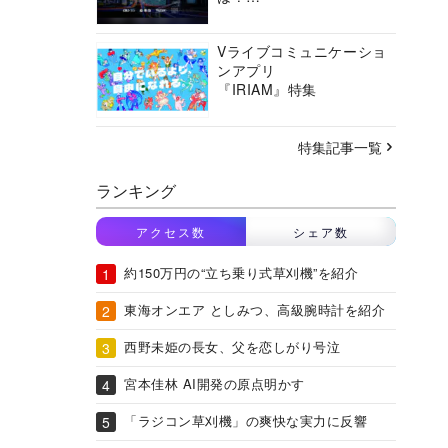
バーチャルシティコンソ
ーシアムの挑戦に迫る
Vライブコミュニケーショ
ンアプリ
『IRIAM』特集
特集記事一覧
ランキング
アクセス数
シェア数
約150万円の“立ち乗り式草刈機”を紹介
東海オンエア としみつ、高級腕時計を紹介
西野未姫の長女、父を恋しがり号泣
宮本佳林 AI開発の原点明かす
「ラジコン草刈機」の爽快な実力に反響