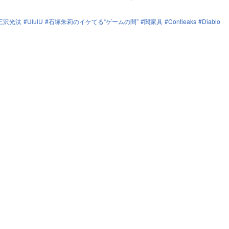
三沢光汰
UlulU
石塚朱莉のイケてる“ゲームの間”
関家具
Contieaks
Diablo