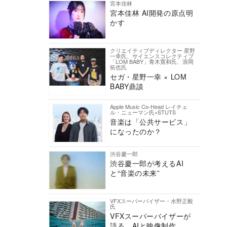
宮本佳林
宮本佳林 AI開発の原点明
かす
クリエイティブディレクター 星野
一幸氏、サイエンスコレクティブ
「LOM BABY」青木寛和氏、浪岡
拓也氏
セガ・星野一幸 × LOM
BABY鼎談
Apple Music Co-Head レイチェ
ル・ニューマン氏×STUTS
音楽は「公共サービス」
になったのか？
渋谷慶一郎
渋谷慶一郎が考えるAI
と“音楽の未来”
VFXスーパーバイザー・水野正毅
氏
VFXスーパーバイザーが
語る、AIと映像制作