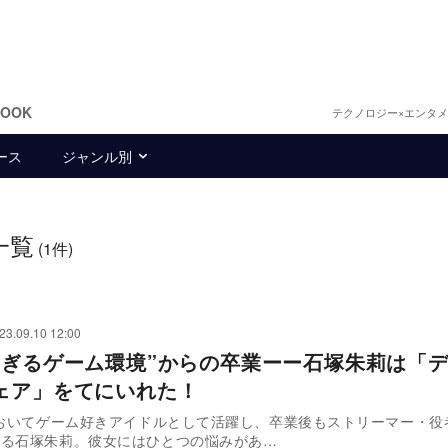
BOOK
テクノロジー×エンタ
ース
ジャンル別
一覧
(1件)
23.09.10 12:00
すぎるゲーム環境”からの卒業ーー石塚朱莉は「
ェア」をてにいれた！
においてゲーム好きアイドルとして活躍し、卒業後もストリーマー・役
する石塚朱莉。彼女にはひとつの悩みがあ…