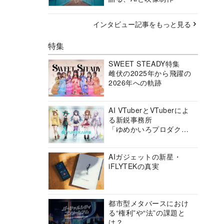
インタビュー記事をもっと見る
特集
SWEET STEADY特集
雌伏の2025年から飛躍の
2026年への軌跡
AI VTuberとVTuberによ
る新鋭事務所
「ゆめかいろプロダクシ
ョン」の挑戦に迫る
AIガジェットの新星・
iFLYTEKの真実
都市型メタバースにおけ
る“権利”や“法”の課題と
は？