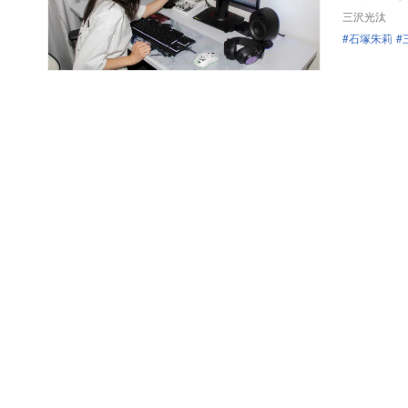
三沢光汰
石塚朱莉