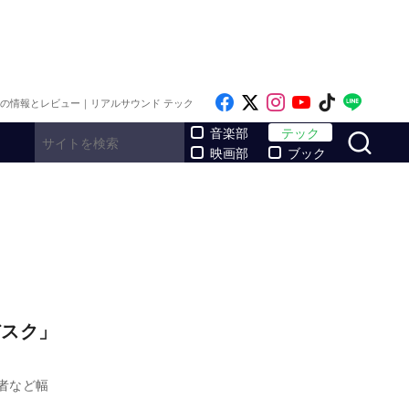
Like on Facebook
Follow on x
Follow on Inst
Follow on Y
Follow on
Follo
メの情報とレビュー｜リアルサウンド テック
サ
音楽部
テック
映画部
ブック
デスク」
者など幅