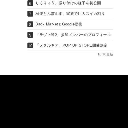
りくりゅう、振り付けの様子を初公開
極楽とんぼ山本、家族で巨大スイカ割り
Back MarketとGoogle提携
『ラヴ上等2』参加メンバーのプロフィール
「メタルギア」POP UP STORE開催決定
16:16更新