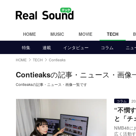
HOME
MUSIC
MOVIE
TECH
特集
連載
インタビュー
コラム
ニュ
HOME
TECH
Contieaks
の記事・ニュース・画像
Contieaks
Contieaksの記事・ニュース・画像一覧です
20
コラム
“不憫
と「チ
NMB48
広く活動