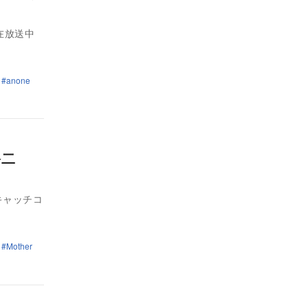
在放送中
anone
元裕二
キャッチコ
Mother