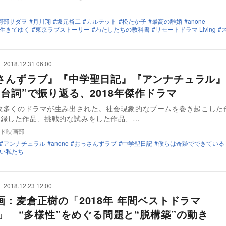
阿部サダヲ
月川翔
坂元裕二
カルテット
松たか子
最高の離婚
anone
生きてゆく
東京ラブストーリー
わたしたちの教科書
リモートドラマ Living
2018.12.31 06:00
さんずラブ』『中学聖日記』『アンナチュラル』
名台詞”で振り返る、2018年傑作ドラマ
も数多くのドラマが生み出された。社会現象的なブームを巻き起こした
記録した作品、挑戦的な試みをした作品、…
ド映画部
アンナチュラル
anone
おっさんずラブ
中学聖日記
僕らは奇跡でできている
い私たち
2018.12.23 12:00
画：麦倉正樹の「2018年 年間ベストドラマ
0」 “多様性”をめぐる問題と“脱構築”の動き