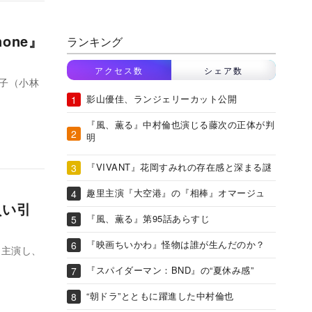
one』
ランキング
アクセス数
シェア数
子（小林
影山優佳、ランジェリーカット公開
『風、薫る』中村倫也演じる藤次の正体が判
明
『VIVANT』花岡すみれの存在感と深まる謎
趣里主演『大空港』の『相棒』オマージュ
負い引
『風、薫る』第95話あらすじ
『映画ちいかわ』怪物は誰が生んだのか？
に主演し、
『スパイダーマン：BND』の“夏休み感”
“朝ドラ”とともに躍進した中村倫也