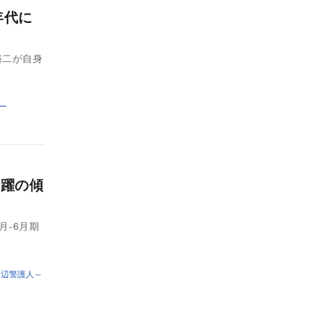
年代に
裕二が自身
ー
活躍の傾
月‐6月期
身辺警護人～