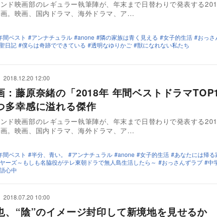
ンド映画部のレギュラー執筆陣が、年末まで日替わりで発表する201
企画。映画、国内ドラマ、海外ドラマ、ア…
年間ベスト
アンナチュラル
anone
隣の家族は青く見える
女子的生活
おっさ
聖日記
僕らは奇跡でできている
透明なゆりかご
獣になれない私たち
2018.12.20 12:00
画：藤原奈緒の「2018年 年間ベストドラマTO
つ多幸感に溢れる傑作
ンド映画部のレギュラー執筆陣が、年末まで日替わりで発表する201
企画。映画、国内ドラマ、海外ドラマ、ア…
年間ベスト
半分、青い。
アンナチュラル
anone
女子的生活
あなたには帰る
ヤーズ～もしも名脇役がテレ東朝ドラで無人島生活したら～
おっさんずラブ
中
語心中
2018.07.20 10:00
也、“陰”のイメージ封印して新境地を見せるか