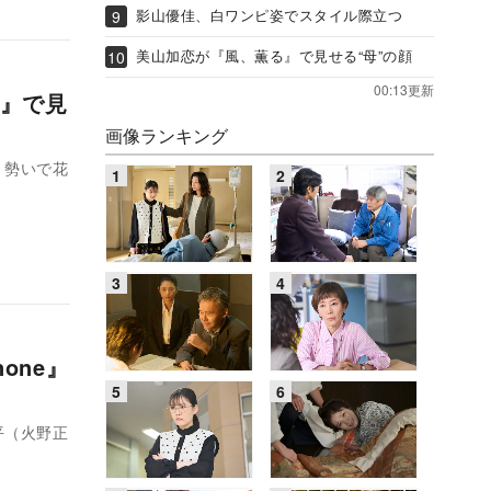
影山優佳、白ワンピ姿でスタイル際立つ
美山加恋が『風、薫る』で見せる“母”の顔
00:13更新
e』で見
画像ランキング
、勢いで花
one』
平（火野正