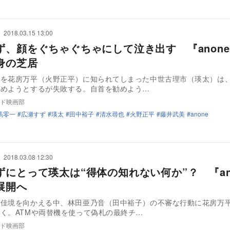
2018.03.15 13:00
ず、顔をぐちゃぐちゃにして泣き出す 『anon
身の芝居
とを花房万平（火野正平）に知られてしまった中世古理市（瑛太）は
締めようとするが失敗する。自首を勧めよう…
ド映画部
馬零一
広瀬すず
瑛太
田中裕子
清水尋也
火野正平
藤井武美
anone
2018.03.08 12:30
ずにとって瑛太は“得体の知れない何か”？ 『an
展開へ
が佳境を向かえる中、林田亜乃音（田中裕子）の不審な行動に花房万
く。ATMや両替機を使って偽札の最終チ…
ド映画部