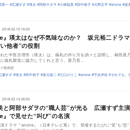
馬零一
広瀬すず
瑛太
阿部サダヲ
小林聡美
田中裕子
火野正平
anone
坂
2018.02.15 16:00
one』瑛太はなぜ不気味なのか？ 坂元裕二ドラ
バい他者”の役割
訪れた中世古理市（瑛太）は、偽札の作り方を訥々と説明し、林田亜
ちに偽札製造に協力してくれと言う。亜乃音…
ド映画部
広瀬すず
瑛太
田中裕子
坂元裕二
江口のりこ
anone
守永伊吹
それでも、
2018.02.14 06:00
美と阿部サダヲの“職人芸”が光る 広瀬すず主
ne』で見せた“叫び”の名演
演ドラマ『anone』（日本テレビ系）で、登場するたびに“笑”も“悲