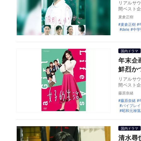
リアルサウ
間ベスト
麦倉正樹
麦倉正樹
dele
中学
国内ドラマ
年末企
鮮烈か
リアルサウ
間ベスト
藤原奈緒
藤原奈緒
バイプレイ
昭和元禄落
国内ドラマ
清水尋