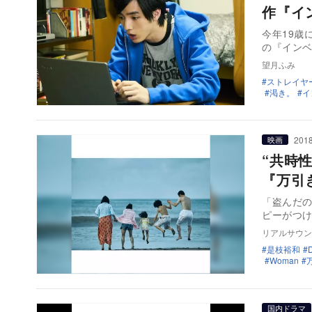
作『イ
今年19歳
の『インベ
望月ふみ
ストレイヤ
渇き。
イ
2018
映画
“共時
『万引
「盗んだ
ピーがつ
リアルサウン
是枝裕和
D
Woman
国内ドラマ