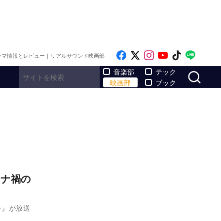
Like on Facebook
Follow on x
Follow on Inst
Follow on Y
Follow on
Follo
ラマ情報とレビュー｜リアルサウンド映画部
サ
音楽部
テック
映画部
ブック
ロナ禍の
チ』が放送