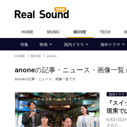
HOME
MUSIC
MOVIE
TECH
特集
映画
国内ドラマ
海外ドラマ
HOME
MOVIE
anone
の記事・ニュース・画像一覧
anone
anoneの記事・ニュース・画像一覧です
国内ドラマ
『スイ
現実では
6月21日
された。