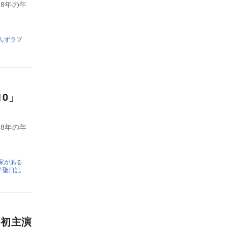
8年の年
んずラブ
P10」
8年の年
家がある
学聖日記
 初主演