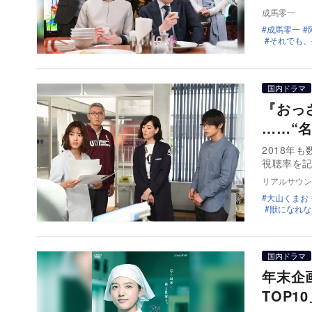
成馬零一
成馬零一
それでも、
国内ドラマ
『おっ
……“
2018年
視聴率を
リアルサウン
大山くまお
獣になれな
国内ドラマ
年末企
TOP1