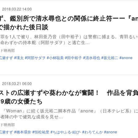
2018.03.22 14:00
ず、鑑別所で清水尋也との関係に終止符ーー『an
で描かれた後日談
の罪を1人で被り、林田亜乃音（田中裕子）は警察に捕まる。青羽るい
余命わずかの持本舵（阿部サダヲ）と逃亡生…
ド映画部
広瀬すず
瑛太
阿部サダヲ
小林聡美
田中裕子
清水尋也
坂元裕二
anone
2018.03.21 06:00
ラストの広瀬すずや葵わかなが奮闘！ 作品を背
19歳の女優たち
er』『Woman』に続く坂元裕二脚本作品『anone』（日本テレビ系）
役者陣の中で健気な成長を見せ…
ド映画部
広瀬すず
橋本環奈
恒松祐里
ちはやふる-結び-
わろてんか
anone