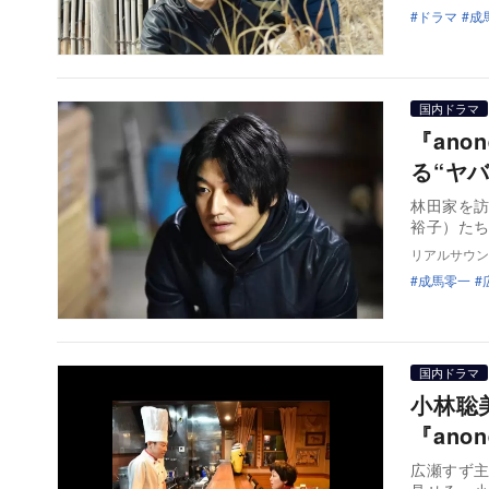
ドラマ
成
国内ドラマ
『an
る“ヤ
林田家を
裕子）た
リアルサウン
成馬零一
国内ドラマ
小林聡
『ano
広瀬すず主