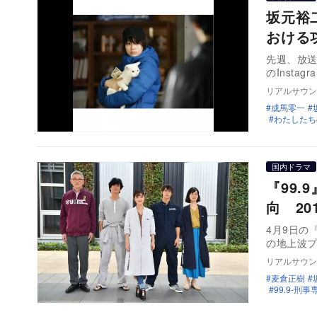
坂元裕
おける
先週、放送
のInsta
リアルサウン
成馬零一
わたしたち
国内ドラマ
『99
向 2
4月9日の
の地上波
リアルサウン
麦倉正樹
99.9-刑事