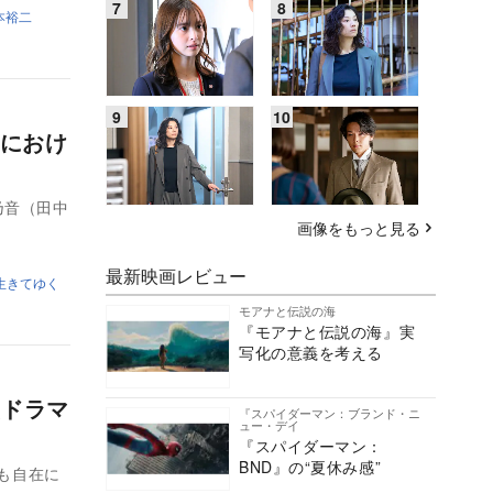
本裕二
マにおけ
乃音（田中
画像をもっと見る
最新映画レビュー
生きてゆく
モアナと伝説の海
『モアナと伝説の海』実
写化の意義を考える
演ドラマ
『スパイダーマン：ブランド・ニ
ュー・デイ
『スパイダーマン：
BND』の“夏休み感”
”も自在に