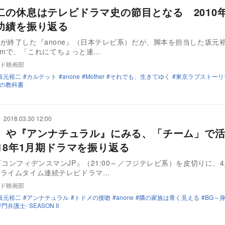
二の休息はテレビドラマ史の節目となる 2010
功績を振り返る
が終了した『anone』（日本テレビ系）だが、脚本を担当した坂元
gramで、「これにてちょっと連…
ド映画部
坂元裕二
カルテット
anone
Mother
それでも、生きてゆく
東京ラブストーリ
の教科書
2018.03.30 12:00
.9』や『アンナチュラル』にみる、「チーム」で
018年1月期ドラマを振り返る
『コンフィデンスマンJP』（21:00～／フジテレビ系）を皮切りに、4
プライムタイム連続テレビドラマ…
ド映画部
坂元裕二
アンナチュラル
トドメの接吻
anone
隣の家族は青く見える
BG～
専門弁護士- SEASON II