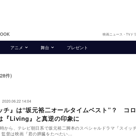
BOOK
映画ニュース・TVド
アニメ
舞台
プレゼント
(28件)
2020.06.22 14:04
ッチ』は“坂元裕二オールタイムベスト”？ コ
『Living』と真逆の印象に
21時から、テレビ朝日系で坂元裕二脚本のスペシャルドラマ『スイッ
 監督は映画『君の膵臓をたべたい…