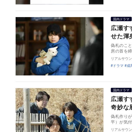
国内ドラマ
広瀬す
せた渾
偽札のこ
房の首を
リアルサウン
ドラマ
成
国内ドラマ
広瀬す
奇妙な
偽札作り
平）が気付
リアルサウン