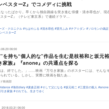
ンベスターZ』でコメディに挑戦
になったばかり。早くから独自路線を突き進む俳優・清水尋也が、現
スターZ』（テレビ東京系）で連続ドラマ…
ーズ・クロニクル
ちはやふる
清水尋也
望月ふみ
チア☆ダン
ソロモンの偽証
ンベスターZ
.06.20 06:00
性”を持ち“個人的な”作品を生む是枝裕和と坂
き家族』『anone』の共通点を探る
のは、絆でした。」……映画『万引き家族』のポスターには、そんな
けられている。しかし、実際に映画を観たあ…
ド映画部
istance
海街diary
麦倉正樹
そして父になる
坂元裕二
三度目の殺人
anone
万引き家族
それでも、生きてゆく
2018.03.31 06:00