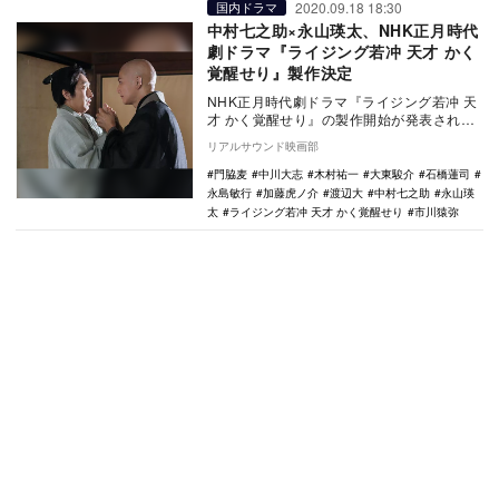
2020.09.18 18:30
国内ドラマ
中村七之助×永山瑛太、NHK正月時代
劇ドラマ『ライジング若冲 天才 かく
覚醒せり』製作決定
NHK正月時代劇ドラマ『ライジング若冲 天
才 かく覚醒せり』の製作開始が発表され
た。 本作は、謎に包まれた江戸時代の天
リアルサウンド映画部
才絵師…
門脇麦
中川大志
木村祐一
大東駿介
石橋蓮司
永島敏行
加藤虎ノ介
渡辺大
中村七之助
永山瑛
太
ライジング若冲 天才 かく覚醒せり
市川猿弥