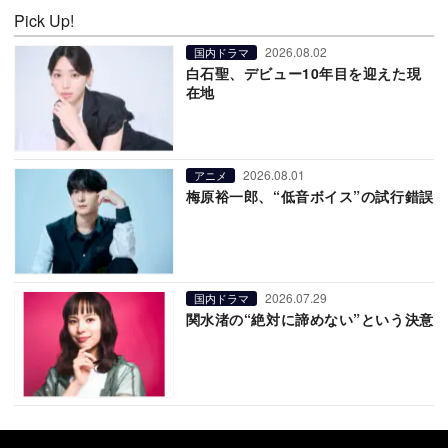
Pick Up!
2026.08.02
国内ドラマ
白石聖、デビュー10年目を迎えた現
在地
2026.08.01
アニメ
梅原裕一郎、“低音ボイス”の試行錯誤
2026.07.29
国内ドラマ
関水渚の“絶対に諦めない”という決意