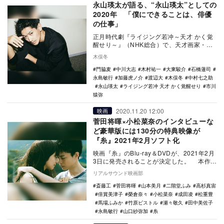
永山瑛太が語る、“永山瑛太”としての
2020年 「僕にできることは、俳優
の仕事」
正月時代劇『ライジング若冲～天才 かく覚
醒せり～』（NHK総合）で、天才画家・若
冲（中村七之助）の覚醒に多大なる寄与を
木俣冬
した大典顕…
門脇麦
中川大志
木村祐一
大東駿介
石橋蓮司
永島敏行
加藤虎ノ介
渡辺大
木俣冬
中村七之助
永山瑛太
ライジング若冲 天才 かく覚醒せり
市川
猿弥
2020.11.20 12:00
映画
菅田将暉×小松菜奈のインタビューな
ど豪華版には130分の特典映像が
『糸』2021年2月ソフト化
映画『糸』のBlu-ray＆DVDが、2021年2月
3日に発売されることが決定した。 本作
は、シンガーソングライター中島みゆ…
リアルサウンド映画部
斎藤工
菅田将暉
山本美月
二階堂ふみ
高杉真宙
倍賞美津子
榮倉奈々
小松菜奈
成田凌
松重豊
馬場ふみか
竹原ピストル
瀬々敬久
田中美佐子
永島敏行
山口紗弥加
糸