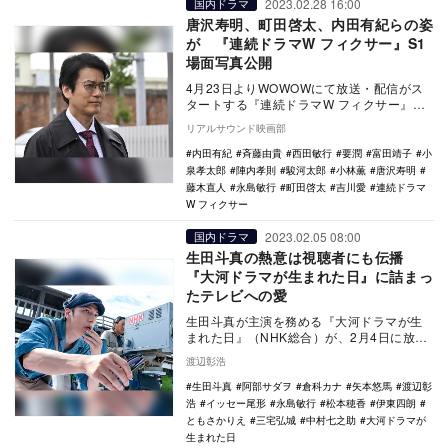
2023.02.28 16:00
国内ドラマ
唐沢寿明、町田啓太、内田有紀らの姿
が 『連続ドラマW フィクサー』S1
場面写真公開
4月23日よりWOWOWにて放送・配信がス
タートする『連続ドラマW フィクサー』
Season1の場面写真が公開された。 本
リアルサウンド映画部
作…
内田有紀
斉藤由貴
西田敏行
要潤
富田靖子
小
泉孝太郎
陣内孝則
駿河太郎
小林薫
唐沢寿明
藤木直人
永島敏行
町田啓太
吉川愛
連続ドラマ
W フィクサー
2023.02.05 08:00
国内ドラマ
生田斗真の熱意は視聴者にも伝播
『大河ドラマが生まれた日』に詰まっ
たテレビへの愛
生田斗真が主演を務める『大河ドラマが生
まれた日』（NHK総合）が、2月4日に放送
された。 本作は、1963年にオンエアとな
渡辺彰浩
っ…
生田斗真
阿部サダヲ
倉科カナ
矢本悠馬
渡辺彰
浩
イッセー尾形
永島敏行
松本穂香
伊東四朗
ともさかりえ
三宅弘城
中村七之助
大河ドラマが
生まれた日