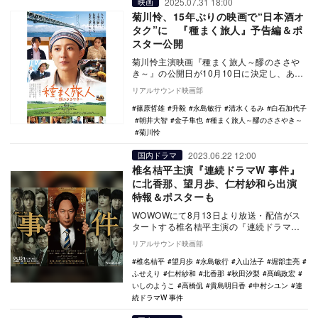
2025.07.31 18:00
映画
菊川怜、15年ぶりの映画で“日本酒オ
タク”に 『種まく旅人』予告編＆ポ
スター公開
菊川怜主演映画『種まく旅人～醪のささや
き～』の公開日が10月10日に決定し、あわ
せて予告編とポスタービジュアルが公開さ
リアルサウンド映画部
れた。 …
篠原哲雄
升毅
永島敏行
清水くるみ
白石加代子
朝井大智
金子隼也
種まく旅人～醪のささやき～
菊川怜
2023.06.22 12:00
国内ドラマ
椎名桔平主演『連続ドラマW 事件』
に北香那、望月歩、仁村紗和ら出演
特報＆ポスターも
WOWOWにて8月13日より放送・配信がス
タートする椎名桔平主演の『連続ドラマW
事件』のオールキャストが発表され、あわ
リアルサウンド映画部
せて特報…
椎名桔平
望月歩
永島敏行
入山法子
堀部圭亮
ふせえり
仁村紗和
北香那
秋田汐梨
髙嶋政宏
いしのようこ
高橋侃
貴島明日香
中村シユン
連
続ドラマW 事件