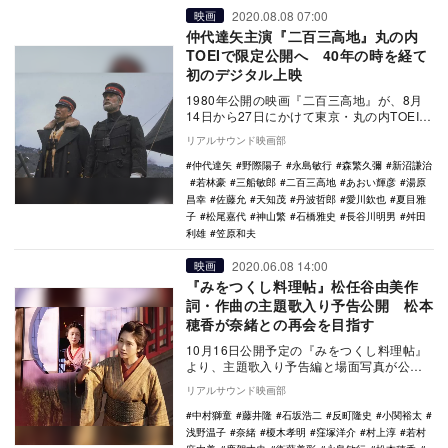
2020.08.08 07:00
映画
仲代達矢主演『二百三高地』丸の内
TOEIで限定公開へ 40年の時を経て
初のデジタル上映
1980年公開の映画『二百三高地』が、8月
14日から27日にかけて東京・丸の内TOEIで
上映されることが決定した。 本作…
リアルサウンド映画部
仲代達矢
野際陽子
永島敏行
森繁久彌
新沼謙治
若林豪
三船敏郎
二百三高地
あおい輝彦
湯原
昌幸
佐藤允
天知茂
丹波哲郎
愛川欽也
夏目雅
子
松尾嘉代
神山繁
石橋雅史
長谷川明男
舛田
利雄
笠原和夫
2020.06.08 14:00
映画
『みをつくし料理帖』松任谷由美作
詞・作曲の主題歌入り予告公開 松本
穂香が奈緒との再会を目指す
10月16日公開予定の『みをつくし料理帖』
より、主題歌入り予告編と場面写真が公開
された。 高田郁による同名小説の刊行10
リアルサウンド映画部
周年…
中村獅童
藤井隆
石坂浩二
反町隆史
小関裕太
浅野温子
奈緒
榎木孝明
窪塚洋介
村上淳
若村