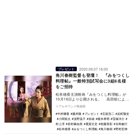
2020.09.07 16:00
プレゼント
角川春樹監督も登壇！ 『みをつくし
料理帖』一般特別試写会に3組6名様
をご招待
松本穂香主演映画『みをつくし料理帖』が
10月16日より公開される。 高田郁による
同名小説の刊行10周年を記念し、角川春樹
リアルサウンド映画部
の生…
中村獅童
藤井隆
プレゼント
石坂浩二
反町隆史
小関裕太
浅野温子
奈緒
榎木孝明
窪塚洋介
村上淳
若村麻由美
鹿賀丈史
衛藤美彩
永島敏行
松本穂香
みをつくし料理帖
角川春樹
野村宏伸