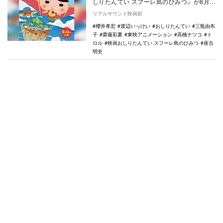
しりたんてい スフーレ島のひみつ』が8月
13日より公開されることが決定し、あわせ
リアルサウンド映画部
てティザ…
櫻井孝宏
渡辺いっけい
おしりたんてい
三瓶由布
子
齋藤彩夏
東映アニメーション
高橋ナツコ
ト
ロル
映画おしりたんてい スフーレ島のひみつ
座古
明史