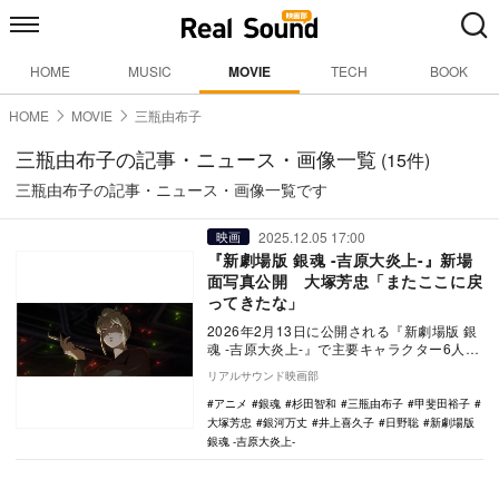
HOME
MUSIC
MOVIE
TECH
BOOK
HOME
MOVIE
三瓶由布子
三瓶由布子の記事・ニュース・画像一覧
(15件)
三瓶由布子の記事・ニュース・画像一覧です
2025.12.05 17:00
映画
『新劇場版 銀魂 -吉原大炎上-』新場
面写真公開 大塚芳忠「またここに戻
ってきたな」
2026年2月13日に公開される『新劇場版 銀
魂 -吉原大炎上-』で主要キャラクター6人を
演じる甲斐田裕子、三瓶由布子、井上喜
リアルサウンド映画部
久…
アニメ
銀魂
杉田智和
三瓶由布子
甲斐田裕子
大塚芳忠
銀河万丈
井上喜久子
日野聡
新劇場版
銀魂 -吉原大炎上-