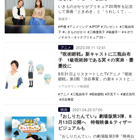
いきものがかりがプリキュア20周年を記念
して新曲「ときめき」と「うれしくて」を
提供したことを受け、吉岡聖恵と声優・三
塚越淳一
瓶由布子が対…
声優
アニメソング
JPOP
プレゼント
三瓶由布
子
いきものがかり
三橋優美子
塚越淳一
キボウ
ノチカラ～オトナプリキュア'23～
2023.09.11 12:41
アニメ
『呪術廻戦』新キャストに三瓶由布
子 1級呪術師である冥々の実弟・憂
憂役に
8月31日よりスタートしたTVアニメ『呪術
廻戦』第2期「渋谷事変」の新キャストとし
て三瓶由布子の出演が発表された。 『週
リアルサウンド映画部
刊少…
アニメ
三瓶由布子
呪術廻戦
芥見下々
瀬古浩司
渋谷事変
2021.04.20 07:00
映画
『おしりたんてい』劇場版第3弾、8
月13日公開へ 特報映像＆ティザー
ビジュアルも
『おしりたんてい』の劇場版第3弾『映画お