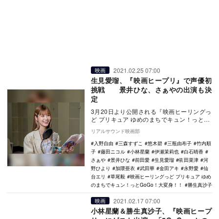
2021.02.25 07:00
映画
生見愛瑠、『映画ヒープリ』で声優初
挑戦 景井ひな、さぁやの出演も決
定
3月20日より公開される『映画ヒーリングっ
ど プリキュア ゆめのまちでキュン！っと
GoGo！大変身！！』に、生見愛瑠、景井ひ
リアルサウンド映画部
な、…
入野自由
三森すずこ
悠木碧
三瓶由布子
竹内順
子
藤田ニコル
小林星蘭
伊瀬茉莉也
白石晴香
さぁや
景井ひな
前田愛
生見愛瑠
依田菜津
河
野ひより
加隈亜衣
武田華
金田アキ
永野愛
仙
台エリ
草尾毅
映画ヒーリングっど プリキュア ゆめ
のまちでキュン！っとGoGo！大変身！！
勝生真沙子
2021.02.17 07:00
映画
小林星蘭＆勝生真沙子、『映画ヒープ