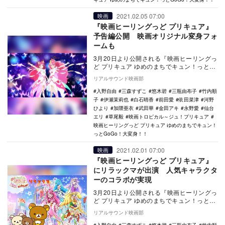
2021.02.05 07:00
映画
『映画ヒーリングっど プリキュア』
予告編公開 映画オリジナル変身フォ
ームも
3月20日より公開される『映画ヒーリングっ
ど プリキュア ゆめのまちでキュン！っと
GoGo！大変身！！』の予告編が公開され
リアルサウンド映画部
た。 …
入野自由
三森すずこ
悠木碧
三瓶由布子
竹内順
子
伊瀬茉莉也
白石晴香
前田愛
依田菜津
河野
ひより
加隈亜衣
武田華
金田アキ
永野愛
仙台
エリ
草尾毅
映画トロピカル～ジュ！プリキュア
映画ヒーリングっど プリキュア ゆめのまちでキュン！
っとGoGo！大変身！！
2021.02.01 07:00
映画
『映画ヒーリングっど プリキュア』
にリラックマが出演 人気キャラクタ
ーのコラボが実現
3月20日より公開される『映画ヒーリングっ
ど プリキュア ゆめのまちでキュン！っと
GoGo！大変身！！』に、人気キャラクター
リアルサウンド映画部
の“…