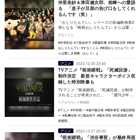
仲里依紗＆津田健次郎、相棒への愛語
る 「息子が旦那の告げ口をしてくれ
るんです（笑）」
『おしりたんてい』シリーズの長編映画第2
弾となる『映画おしりたんてい さらば愛し
き相棒（おしり）よ』の舞台挨拶が、3月20
すなくじら
日に新…
仲里依紗
三瓶由布子
齋藤彩夏
津田健次郎
映画
おしりたんてい
すなくじら
映画おしりたんてい さ
らば愛しき相棒（おしり）よ
2023.12.30 23:40
アニメ
TVアニメ『呪術廻戦』「死滅回游」
制作決定 新規キャラクターボイス収
録した特別映像も
TVアニメ『呪術廻戦』「死滅回游」が制作
されることが発表された。 『週刊少年ジ
ャンプ』（集英社刊）にて連載中、シリー
リアルサウンド映画部
ズ累計発…
アニメ
中村悠一
瀬戸麻沙美
櫻井孝宏
諏訪部順
一
島﨑信長
三瓶由布子
榎木淳弥
内田雄馬
呪
術廻戦
2023.12.27 20:00
アニメ
『呪術廻戦』「渋谷事変」が最終局面