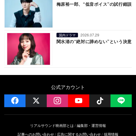
梅原裕一郎、“低音ボイス”の試行錯誤
2026.07.29
国内ドラマ
関水渚の“絶対に諦めない”という決意
公式アカウント
facebook
x
instagram
YouTube
Follow on 
LI
リアルサウンド映画部とは
編集部・運営情報
記事へのお問い合わせ
広告に関するお問い合わせ
採用情報