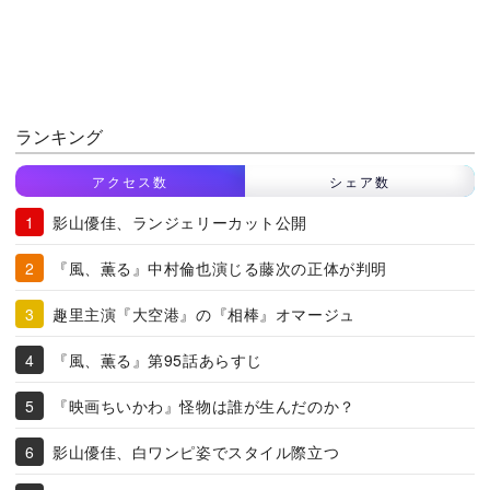
ランキング
アクセス数
シェア数
影山優佳、ランジェリーカット公開
『風、薫る』中村倫也演じる藤次の正体が判明
趣里主演『大空港』の『相棒』オマージュ
『風、薫る』第95話あらすじ
『映画ちいかわ』怪物は誰が生んだのか？
影山優佳、白ワンピ姿でスタイル際立つ