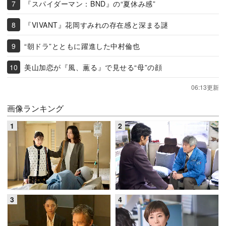
『スパイダーマン：BND』の“夏休み感”
『VIVANT』花岡すみれの存在感と深まる謎
“朝ドラ”とともに躍進した中村倫也
美山加恋が『風、薫る』で見せる“母”の顔
06:13更新
画像ランキング