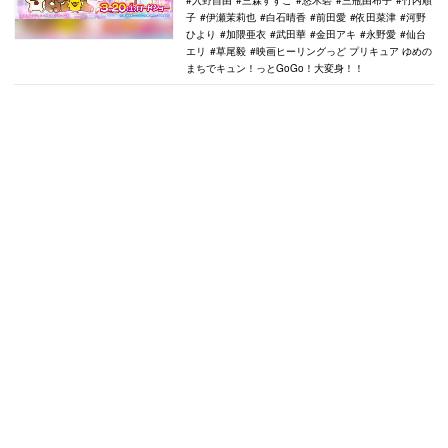
入野自由
三森すずこ
悠木碧
三瓶由布子
竹内順
子
伊瀬茉莉也
白石晴香
前田愛
依田菜津
河野
ひより
加隈亜衣
武田華
金田アキ
永野愛
仙台
エリ
草尾毅
映画ヒーリングっど プリキュア ゆめの
まちでキュン！っとGoGo！大変身！！