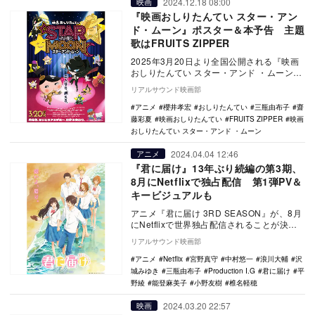
2024.12.18 08:00
映画
『映画おしりたんてい スター・アン
ド・ムーン』ポスター＆本予告 主題
歌はFRUITS ZIPPER
2025年3月20日より全国公開される『映画
おしりたんてい スター・アンド ・ムーン』
のポスタービジュアルと本予告が公開され
リアルサウンド映画部
た。…
アニメ
櫻井孝宏
おしりたんてい
三瓶由布子
齋
藤彩夏
映画おしりたんてい
FRUITS ZIPPER
映画
おしりたんてい スター・アンド ・ムーン
2024.04.04 12:46
アニメ
『君に届け』13年ぶり続編の第3期、
8月にNetflixで独占配信 第1弾PV＆
キービジュアルも
アニメ『君に届け 3RD SEASON』が、8月
にNetflixで世界独占配信されることが決
定。あわせて第1弾PVとキービジュア…
リアルサウンド映画部
アニメ
Netflix
宮野真守
中村悠一
浪川大輔
沢
城みゆき
三瓶由布子
Production I.G
君に届け
平
野綾
能登麻美子
小野友樹
椎名軽穂
2024.03.20 22:57
映画