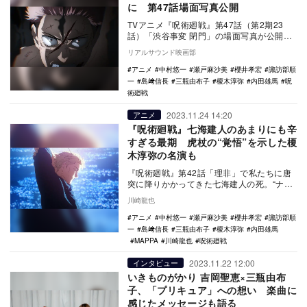
に 第47話場面写真公開
TVアニメ『呪術廻戦』第47話（第2期23
話）「渋谷事変 閉門」の場面写真が公開さ
れた。 『週刊少年ジャンプ』（集英社
リアルサウンド映画部
刊）に…
アニメ
中村悠一
瀬戸麻沙美
櫻井孝宏
諏訪部順
一
島﨑信長
三瓶由布子
榎木淳弥
内田雄馬
呪
術廻戦
2023.11.24 14:20
アニメ
『呪術廻戦』七海建人のあまりにも辛
すぎる最期 虎杖の“覚悟”を示した榎
木淳弥の名演も
『呪術廻戦』第42話「理非」で私たちに唐
突に降りかかってきた七海建人の死。“ナナ
ミン”の愛称でも親しまれていた人気キャラ
川崎龍也
クターで…
アニメ
中村悠一
瀬戸麻沙美
櫻井孝宏
諏訪部順
一
島﨑信長
三瓶由布子
榎木淳弥
内田雄馬
MAPPA
川崎龍也
呪術廻戦
2023.11.22 12:00
インタビュー
いきものがかり 吉岡聖恵×三瓶由布
子、「プリキュア」への想い 楽曲に
感じたメッセージも語る