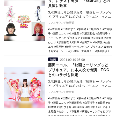
リ』にゲスト出演 「5GoGo」との
共演に歓喜
3月20日より公開される『映画ヒーリングっ
ど プリキュア ゆめのまちでキュン！っと
GoGo！大変身！！』に、小林星蘭と勝生真
リアルサウンド映画部
沙子…
入野自由
三森すずこ
悠木碧
三瓶由布子
竹内順
子
藤田ニコル
小林星蘭
伊瀬茉莉也
白石晴香
ヒーリングっど プリキュア
前田愛
依田菜津
河野
ひより
加隈亜衣
武田華
金田アキ
永野愛
仙台
エリ
草尾毅
映画ヒーリングっど プリキュア ゆめの
まちでキュン！っとGoGo！大変身！！
勝生真沙子
2021.02.10 05:00
映画
藤田ニコル、『映画ヒーリングっど
プリキュア』に本人役で出演 TGC
とのコラボも決定
3月20日より公開される『映画ヒーリングっ
ど プリキュア ゆめのまちでキュン！っと
GoGo！大変身！！』に、藤田ニコルが本人
リアルサウンド映画部
役と…
入野自由
三森すずこ
悠木碧
三瓶由布子
竹内順
子
藤田ニコル
伊瀬茉莉也
白石晴香
前田愛
依
田菜津
河野ひより
加隈亜衣
武田華
金田アキ
永野愛
仙台エリ
草尾毅
映画ヒーリングっど プリ
キュア ゆめのまちでキュン！っとGoGo！大変身！！