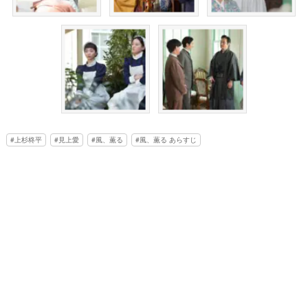
上杉柊平
見上愛
風、薫る
風、薫る あらすじ