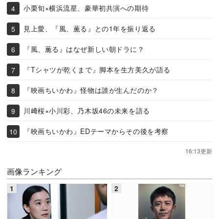
小栗旬×横浜流星、豪華初共演への期待
見上愛、『風、薫る』との1年を振り返る
『風、薫る』はなぜ新しい朝ドラに？
『Tシャツが乾くまで』脚本を生方美久が語る
『映画ちいかわ』怪物は誰が生んだのか？
川﨑桜×小川彩、乃木坂46の未来を語る
『映画ちいかわ』EDテーマからその後を考察
16:13更新
画像ランキング