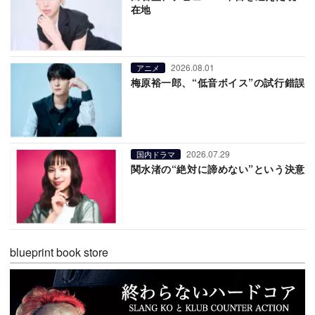
在地
2026.08.01
アニメ
梅原裕一郎、“低音ボイス”の試行錯誤
2026.07.29
国内ドラマ
関水渚の“絶対に諦めない”という決意
blueprint book store