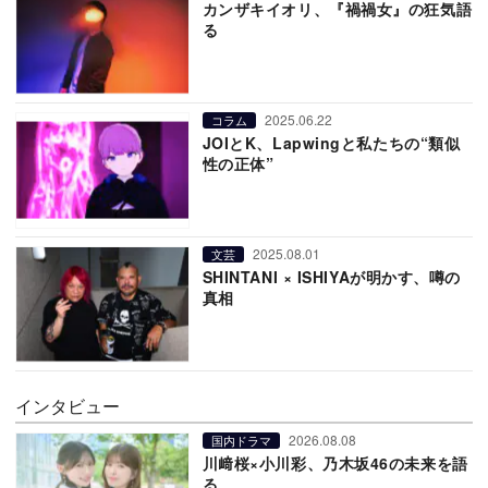
カンザキイオリ、『禍禍女』の狂気語
る
2025.06.22
コラム
JOIとK、Lapwingと私たちの“類似
性の正体”
2025.08.01
文芸
SHINTANI × ISHIYAが明かす、噂の
真相
インタビュー
2026.08.08
国内ドラマ
川﨑桜×小川彩、乃木坂46の未来を語
る