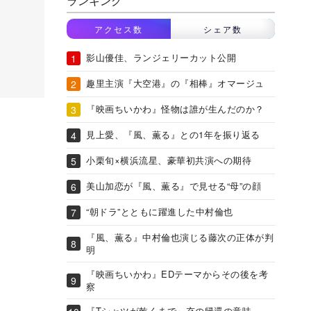
ランキング
アクセス数
シェア数
影山優佳、ランジェリーカット公開
趣里主演『大空港』の『相棒』オマージュ
『映画ちいかわ』怪物は誰が生んだのか？
見上愛、『風、薫る』との1年を振り返る
小栗旬×横浜流星、豪華初共演への期待
美山加恋が『風、薫る』で見せる“母”の顔
“朝ドラ”とともに躍進した中村倫也
『風、薫る』中村倫也演じる藤次の正体が判
明
『映画ちいかわ』EDテーマからその後を考
察
『Tシャツが乾くまで』充の帰還の意味