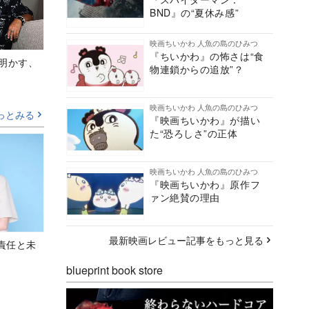
BND』の“夏休み感”
映画ちいかわ 人魚の島のひみつ
『ちいかわ』の怖さは“食
Aが明かす、
物連鎖からの追放”？
映画ちいかわ 人魚の島のひみつ
っとみる
『映画ちいかわ』が描い
た“恐ろしさ”の正体
映画ちいかわ 人魚の島のひみつ
『映画ちいかわ』原作フ
ァン絶賛の理由
最新映画レビュー記事をもっと見る
責任と未
blueprint book store