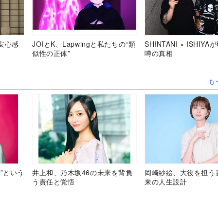
安心感
JOIとK、Lapwingと私たちの“類
SHINTANI × ISHIY
似性の正体”
噂の真相
も
”という
井上和、乃木坂46の未来を背負
岡崎紗絵、大役を担う
う責任と覚悟
来の人生設計