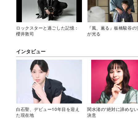
ロックスターと過ごした記憶：
『風、薫る』板橋駿谷の
櫻井敦司
が光る
インタビュー
白石聖、デビュー10年目を迎え
関水渚の“絶対に諦めない
た現在地
決意