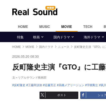
HOME
MUSIC
MOVIE
TECH
特集
映画
国内ドラマ
海外ドラマ
HOME
MOVIE
国内ドラマ
ニュース
反町隆史主演『GTO』
2026.05.20 08:30
反町隆史主演『GTO』に工藤阿
文＝リアルサウンド映画部
反町隆史
工藤阿須加
近藤芳正
高橋メアリージュン
宇梶剛士
夙
ポスト
シェ