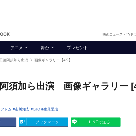
BOOK
映画ニュース・TVド
アニメ
舞台
プレゼント
に工藤阿須加ら出演
画像ギャラリー【4/9】
須加ら出演 画像ギャラリー [4/
川アトム
市川知宏
GTO
生見愛瑠
ア
ブックマーク
LINEで送る