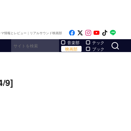
Like on Facebook
Follow on x
Follow on Inst
Follow on Y
Follow on
Follo
ラマ情報とレビュー｜リアルサウンド映画部
サ
音楽部
テック
映画部
ブック
9]