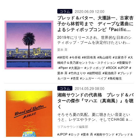
2020.06.09 12:00
コラム
ブレッド＆バター、大瀧詠一、古家杏
子から林哲司まで ディープな選曲に
よるシティポップコンピ『Pacific
Breeze 2』評
2019年にリリースされ、世界的な日本のシ
ティポップ・ブームを決定付けたといわれ
ているコンピレーションアルバム『Pacific
栗本 斉
…
林哲司
今井裕
村田有美
鳥山雄司
古家杏子
大
橋純子＆美乃家セントラル・ステイション
亜蘭知子
Piper
大瀧詠一
シティポップ
ROCK
JPOP
栗本 斉
竹内まりや
細野晴臣
菊池桃子
ブレッド
＆バター
杏里
シュガー・ベイブ
角松敏生
2014.05.29 08:00
コラム
湘南サウンドの代表格 ブレッド＆バ
ターの傑作『マハエ（真南風）』を聴
く
そろそろ夏の気配。夏に聴きたい音楽とい
うと、レゲエやラテン、そしてCHAGE and
ASKA、ではなく石川優子とチャゲの「ふ
リアルサウンド編集部
た…
JPOP
ロック
栗本 斉
湘南サウンド
ブレッド＆