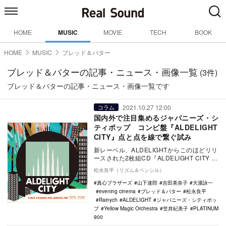
HOME
MUSIC
MOVIE
TECH
BOOK
HOME
MUSIC
ブレッド＆バター
ブレッド＆バターの記事・ニュース・画像一覧
(3件)
ブレッド＆バターの記事・ニュース・画像一覧です
2021.10.27 12:00
コラム
国内外で注目集めるジャパニーズ・シ
ティポップ コンピ盤『ALDELIGHT
CITY』点と点を線で繋ぐ試み
新レーベル、ALDELIGHTからこのほどリリ
ースされた2枚組CD『ALDELIGHT CITY -A
New Standard…
松永良平（リズム＆ペンシル）
真心ブラザーズ
山下達郎
吉田美奈子
大瀧詠一
evening cinema
ブレッド＆バター
松永良平
Rainych
ALDELIGHT
ジャパニーズ・シティポッ
プ
Yellow Magic Orchestra
笠井紀美子
PLATINUM
900