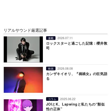
リアルサウンド厳選記事
2026.07.11
連載
ロックスターと過ごした記憶：櫻井敦
司
2026.08.08
映画
カンザキイオリ、『禍禍女』の狂気語
る
2025.06.22
コラム
JOIとK、Lapwingと私たちの“類似
性の正体”