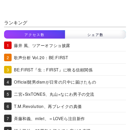
ランキング
アクセス数
シェア数
藤井 風、ツアーオフショ披露
歌声分析 Vol.20：BE:FIRST
BE:FIRST『生：FIRST』に映る信頼関係
Official髭男dismが日常の只中に届けたもの
二宮×SixTONES、丸山×なにわ男子の交流
T.M.Revolution、再ブレイクの真価
斉藤和義、milet、＝LOVEら注目新作