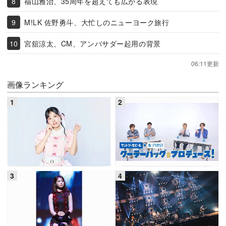
福山雅治、35周年を超えても広がる表現
M!LK 佐野勇斗、大忙しのニューヨーク旅行
宮舘涼太、CM、アンバサダー起用の背景
06:11更新
画像ランキング