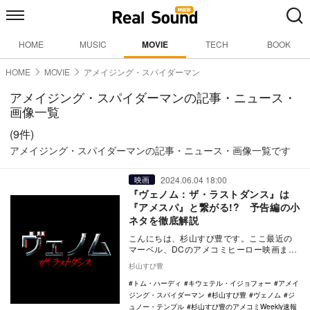
HOME
MUSIC
MOVIE
TECH
BOOK
HOME
MOVIE
アメイジング・スパイダーマン
アメイジング・スパイダーマンの記事・ニュース・
画像一覧
(9件)
アメイジング・スパイダーマンの記事・ニュース・画像一覧です
2024.06.04 18:00
映画
『ヴェノム：ザ・ラストダンス』は
『アメスパ』と繋がる!? 予告編の小
ネタを徹底解説
こんにちは、杉山すぴ豊です。ここ最近の
マーベル、DCのアメコミヒーロー映画まわ
りのニュースや気になった噂をセレクト、
杉山すぴ豊
解説付きでお…
トム・ハーディ
キウェテル・イジョフォー
アメイ
ジング・スパイダーマン
杉山すぴ豊
ヴェノム
ジ
ュノー・テンプル
杉山すぴ豊のアメコミWeekly速報