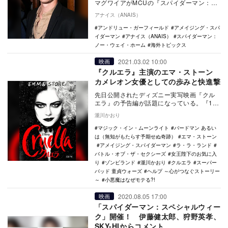
マグワイアがMCUの『スパイダーマン：ノ
ー・ウェイ・ホーム』に出演するという噂
アナイス（ANAIS）
が絶えない。…
アンドリュー・ガーフィールド
アメイジング・スパ
イダーマン
アナイス（ANAIS）
スパイダーマン：
ノー・ウェイ・ホーム
海外トピックス
2021.03.02 10:00
映画
『クルエラ』主演のエマ・ストーン
カメレオン女優としての歩みと快進撃
先日公開されたディズニー実写映画『クル
エラ』の予告編が話題になっている。『101
匹わんちゃん』の悪役、クルエラ・ド・ヴ
瀧川かおり
ィルのオリ…
マジック・イン・ムーンライト
バードマン あるい
は（無知がもたらす予期せぬ奇跡）
エマ・ストーン
アメイジング・スパイダーマン
ラ・ラ・ランド
バトル・オブ・ザ・セクシーズ
女王陛下のお気に入
り
ゾンビランド
瀧川かおり
クルエラ
スーパー
バッド 童貞ウォーズ
ヘルプ ～心がつなぐストーリー
～
小悪魔はなぜモテる?!
2020.08.05 17:00
映画
「スパイダーマン：スペシャルウィー
ク」開催！ 伊藤健太郎、狩野英孝、
SKY-HIからコメント