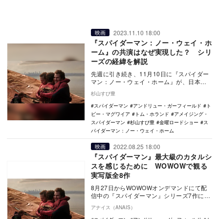
2023.11.10 18:00
映画
『スパイダーマン：ノー・ウェイ・ホ
ーム』の共演はなぜ実現した？ シリ
ーズの経緯を解説
先週に引き続き、11月10日に『スパイダー
マン：ノー・ウェイ・ホーム』が、日本テ
レビ系『金曜ロードショー』枠で放送され
杉山すぴ豊
ます。本作…
スパイダーマン
アンドリュー・ガーフィールド
ト
ビー・マグワイア
トム・ホランド
アメイジング・
スパイダーマン
杉山すぴ豊
金曜ロードショー
ス
パイダーマン：ノー・ウェイ・ホーム
2022.08.25 18:00
映画
『スパイダーマン』最大級のカタルシ
スを感じるために WOWOWで観る
実写版全8作
8月27日からWOWOWオンデマンドにて配
信中の『スパイダーマン』シリーズ7作に、
最新作『スパイダーマン：ノー・ウェイ・
アナイス（ANAIS）
ホーム』…