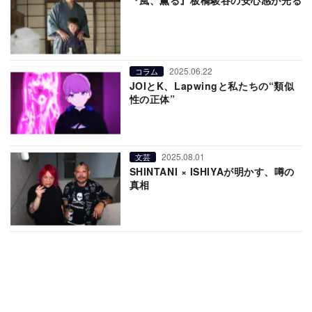
2025.06.22
コラム
JOIとK、Lapwingと私たちの“類似
性の正体”
2025.08.01
文芸
SHINTANI × ISHIYAが明かす、噂の
真相