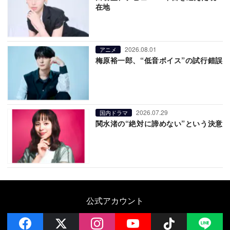
在地
2026.08.01
アニメ
梅原裕一郎、“低音ボイス”の試行錯誤
2026.07.29
国内ドラマ
関水渚の“絶対に諦めない”という決意
公式アカウント
facebook
x
instagram
YouTube
Follow on 
LI