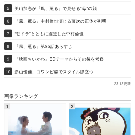
美山加恋が『風、薫る』で見せる“母”の顔
『風、薫る』中村倫也演じる藤次の正体が判明
“朝ドラ”とともに躍進した中村倫也
『風、薫る』第95話あらすじ
『映画ちいかわ』EDテーマからその後を考察
影山優佳、白ワンピ姿でスタイル際立つ
23:13更新
画像ランキング