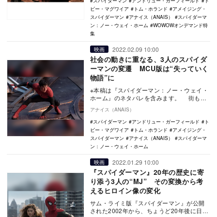
スパイダーマン
アンドリュー・ガーフィールド
ト
ビー・マグワイア
トム・ホランド
アメイジング・
スパイダーマン
アナイス（ANAIS）
スパイダーマ
ン：ノー・ウェイ・ホーム
WOWOWオンデマンド特
集
2022.02.09 10:00
映画
社会の動きに重なる、3人のスパイダ
ーマンの変遷 MCU版は“失っていく
物語”に
※本稿は『スパイダーマン：ノー・ウェイ・
ホーム』のネタバレを含みます。 街も、
人も、ヒーローも、時代とともに変わって
アナイス（ANAIS）
いく。2…
スパイダーマン
アンドリュー・ガーフィールド
ト
ビー・マグワイア
トム・ホランド
アメイジング・
スパイダーマン
アナイス（ANAIS）
スパイダーマ
ン：ノー・ウェイ・ホーム
2022.01.29 10:00
映画
『スパイダーマン』20年の歴史に寄
り添う3人の“MJ” その変換から考
えるヒロイン像の変化
サム・ライミ版『スパイダーマン』が公開
された2002年から、ちょうど20年後に日本