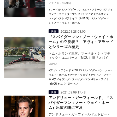
公開された『スパイダーマン：ノー・ウェ
アナイス（ANAIS）
イ・ホー…
マーベル
スパイダーマン
エマ・ストーン
アメイ
ジング・スパイダーマン
ゼンデイヤ
キルスティ
ン・ダンスト
アナイス（ANAIS）
スパイダーマ
ン：ノー・ウェイ・ホーム
2022.01.28 08:00
映画
『スパイダーマン：ノー・ウェイ・ホ
ーム』の立役者？ アヴィ・アラッド
とシリーズの歴史
トム・ホランド主演、マーベル・シネマテ
ィック・ユニバース（MCU）版『スパイダ
ーマン』シリーズの最終章、『スパイダー
IZUHO
マン：ノー・…
アヴィ・アラッド
IZUHO
スパイダーマン：ノー・
ウェイ・ホーム
マーク・ウェブ
ケヴィン・ファイ
ギ
アメイジング・スパイダーマン
サム・ライミ
MCU
スパイダーマン
2021.09.09 17:48
映画
アンドリュー・ガーフィールド、『ス
パイダーマン：ノー・ウェイ・ホー
ム』出演の噂に言及
アンドリュー・ガーフィールドとトビー・