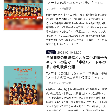
1メートルの君～上を向いて歩こう～』のム
ビチケ前売券キャンペーン実施が決定し
リアルサウンド映画部
た。 …
倉科カナ
水川あさみ
松井玲奈
近藤春菜
山崎静
代
秋山竜次
本日は、お日柄もよく
小池徹平
じ
ろう
徳井義実
般若
亜生
白石聖
岡村隆史
後
藤淳平
JO1
豆原一成
海宝直人
半径1メートルの
君～上を向いて歩こう～
同度のカノン
やさしい人
まわりくどい二人のまわりくどい気持ちの伝え方は
大胆でむしろまわりくどい
戦湯～SENTO～
とある
家のこと
バックヤードにて
2021.02.10 12:00
映画
斉藤和義の主題歌とともに小池徹平ら
キャストの姿が 『半径1メートルの
君』特別映像公開
2月26日に公開されるオムニバス映画『半径
1メートルの君～上を向いて歩こう～』よ
り、主題歌特別映像が公開された。 本作
リアルサウンド映画部
は、8…
倉科カナ
水川あさみ
松井玲奈
近藤春菜
山崎静
代
秋山竜次
本日は、お日柄もよく
小池徹平
じ
ろう
徳井義実
般若
亜生
白石聖
岡村隆史
後
藤淳平
JO1
豆原一成
海宝直人
半径1メートルの
君～上を向いて歩こう～
同度のカノン
やさしい人
まわりくどい二人のまわりくどい気持ちの伝え方は