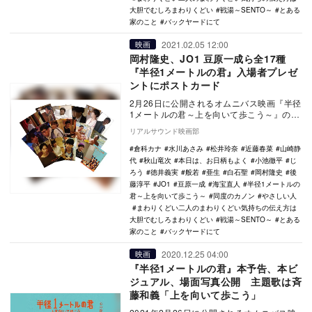
大胆でむしろまわりくどい
戦湯～SENTO～
とある
家のこと
バックヤードにて
2021.02.05 12:00
映画
岡村隆史、JO1 豆原一成ら全17種
『半径1メートルの君』入場者プレゼ
ントにポストカード
2月26日に公開されるオムニバス映画『半径
1メートルの君～上を向いて歩こう～』の劇
場来場者への入場者プレゼントが決定し
リアルサウンド映画部
た。 …
倉科カナ
水川あさみ
松井玲奈
近藤春菜
山崎静
代
秋山竜次
本日は、お日柄もよく
小池徹平
じ
ろう
徳井義実
般若
亜生
白石聖
岡村隆史
後
藤淳平
JO1
豆原一成
海宝直人
半径1メートルの
君～上を向いて歩こう～
同度のカノン
やさしい人
まわりくどい二人のまわりくどい気持ちの伝え方は
大胆でむしろまわりくどい
戦湯～SENTO～
とある
家のこと
バックヤードにて
2020.12.25 04:00
映画
『半径1メートルの君』本予告、本ビ
ジュアル、場面写真公開 主題歌は斉
藤和義「上を向いて歩こう」