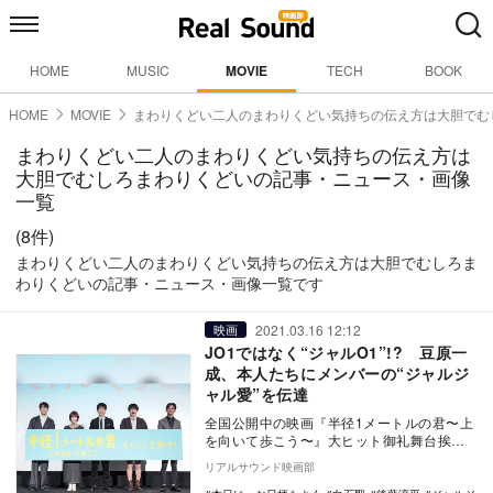
HOME
MUSIC
MOVIE
TECH
BOOK
HOME
MOVIE
まわりくどい二人のまわりくどい気持ちの伝え方は大胆でむ
まわりくどい二人のまわりくどい気持ちの伝え方は
大胆でむしろまわりくどいの記事・ニュース・画像
一覧
(8件)
まわりくどい二人のまわりくどい気持ちの伝え方は大胆でむしろま
わりくどいの記事・ニュース・画像一覧です
2021.03.16 12:12
映画
JO1ではなく“ジャルO1”!? 豆原一
成、本人たちにメンバーの“ジャルジ
ャル愛”を伝達
全国公開中の映画『半径1メートルの君〜上
を向いて歩こう〜』大ヒット御礼舞台挨拶
が、3月15日にTOHOシネマズ 日比谷にて
リアルサウンド映画部
開催さ…