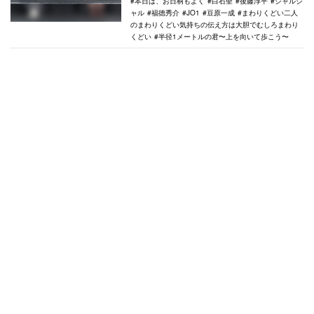
本日は、お日柄もよく
白石聖
後藤淳平
ジャルジ
ャル
福徳秀介
JO1
豆原一成
まわりくどい二人
のまわりくどい気持ちの伝え方は大胆でむしろまわり
くどい
半径1メートルの君〜上を向いて歩こう〜