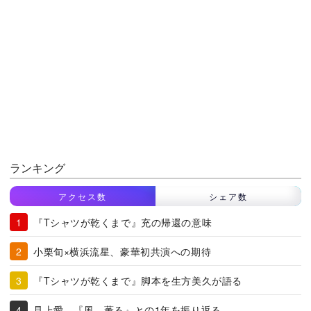
ランキング
アクセス数
シェア数
『Tシャツが乾くまで』充の帰還の意味
小栗旬×横浜流星、豪華初共演への期待
『Tシャツが乾くまで』脚本を生方美久が語る
見上愛、『風、薫る』との1年を振り返る