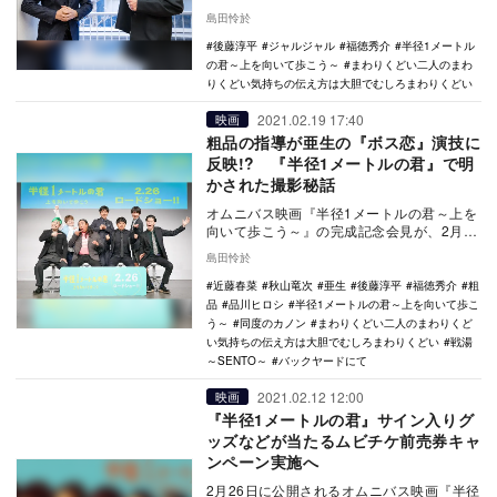
名の人気俳優、吉本タレント、クリエイタ
島田怜於
ーがタ…
後藤淳平
ジャルジャル
福徳秀介
半径1メートル
の君～上を向いて歩こう～
まわりくどい二人のまわ
りくどい気持ちの伝え方は大胆でむしろまわりくどい
2021.02.19 17:40
映画
粗品の指導が亜生の『ボス恋』演技に
反映!? 『半径1メートルの君』で明
かされた撮影秘話
オムニバス映画『半径1メートルの君～上を
向いて歩こう～』の完成記念会見が、2月19
日によしもと有楽町シアターにて行われ、
島田怜於
亜生（ミ…
近藤春菜
秋山竜次
亜生
後藤淳平
福徳秀介
粗
品
品川ヒロシ
半径1メートルの君～上を向いて歩こ
う～
同度のカノン
まわりくどい二人のまわりくど
い気持ちの伝え方は大胆でむしろまわりくどい
戦湯
～SENTO～
バックヤードにて
2021.02.12 12:00
映画
『半径1メートルの君』サイン入りグ
ッズなどが当たるムビチケ前売券キャ
ンペーン実施へ
2月26日に公開されるオムニバス映画『半径