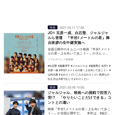
2021.03.11 17:50
映画
JO1 豆原一成、白石聖、ジャルジャ
ルら登壇 『半径1メートルの君』舞
台挨拶の生中継実施へ
全国公開中のオムニバス映画『半径1メート
ルの君～上を向いて歩こう～』の大ヒット
御礼舞台挨拶が、全国の劇場で生中継で実
リアルサウンド映画部
施されること…
白石聖
後藤淳平
ジャルジャル
福徳秀介
JO1
豆原一成
半径1メートルの君～上を向いて歩こう～
山内大典
まわりくどい二人のまわりくどい気持ちの
伝え方は大胆でむしろまわりくどい
2021.03.09 10:00
映画
ジャルジャル、映画への挑戦で四苦八
苦!? 「やりたいことだけできる」コ
ントとの違い
映画『半径1メートルの君～上を向いて歩こ
う～』が全国公開中だ。 本作は、8組24