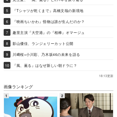
『Tシャツが乾くまで』高橋文哉の新境地
『映画ちいかわ』怪物は誰が生んだのか？
趣里主演『大空港』の『相棒』オマージュ
影山優佳、ランジェリーカット公開
川﨑桜×小川彩、乃木坂46の未来を語る
『風、薫る』はなぜ新しい朝ドラに？
18:13更新
画像ランキング