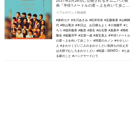
2021年2月26日に公開されるオムニバス映
画『半径1メートルの君～上を向いて歩こう
～』の本予告と本ビジュアル、場面写真が
リアルサウンド映画部
公開さ…
倉科カナ
水川あさみ
松井玲奈
近藤春菜
山崎静
代
秋山竜次
本日は、お日柄もよく
小池徹平
じ
ろう
徳井義実
般若
亜生
白石聖
真夜中
岡村
隆史
後藤淳平
豆原一成
海宝直人
半径1メートル
の君～上を向いて歩こう～
同度のカノン
やさしい
人
まわりくどい二人のまわりくどい気持ちの伝え方
は大胆でむしろまわりくどい
戦湯～SENTO～
とあ
る家のこと
バックヤードにて