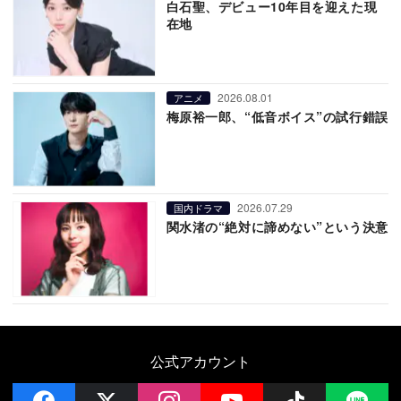
白石聖、デビュー10年目を迎えた現
在地
2026.08.01
アニメ
梅原裕一郎、“低音ボイス”の試行錯誤
2026.07.29
国内ドラマ
関水渚の“絶対に諦めない”という決意
公式アカウント