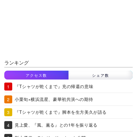
ランキング
アクセス数
シェア数
『Tシャツが乾くまで』充の帰還の意味
小栗旬×横浜流星、豪華初共演への期待
『Tシャツが乾くまで』脚本を生方美久が語る
見上愛、『風、薫る』との1年を振り返る