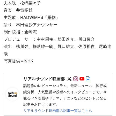
夫木聡、松嶋菜々子
音楽：井筒昭雄
主題歌：RADWIMPS「賜物」
語り：林田理沙アナウンサー
制作統括：倉崎憲
プロデューサー：中村周祐、舩田遼介、川口俊介
演出：柳川強、橋爪紳一朗、野口雄大、佐原裕貴、尾崎達
哉
写真提供＝NHK
Follow on SNS
Follow on SNS
Follow on SN
Author web 
リアルサウンド映画部
話題作のレビューやコラム、最新ニュース、興行成
績分析、人気監督や役者へのインタビューまで、今
観るべき映画やドラマ、アニメなどのヒントとなる
記事をお届けします。
リアルサウンド映画部の記事一覧はこちら