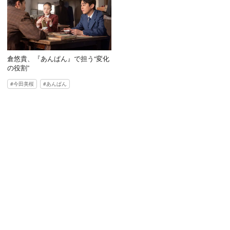
倉悠貴、『あんぱん』で担う“変化
の役割”
今田美桜
あんぱん