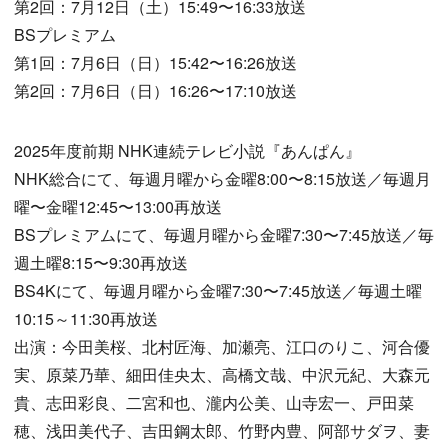
第2回：7月12日（土）15:49〜16:33放送
BSプレミアム
第1回：7月6日（日）15:42〜16:26放送
第2回：7月6日（日）16:26〜17:10放送
2025年度前期 NHK連続テレビ小説『あんぱん』
NHK総合にて、毎週月曜から金曜8:00〜8:15放送／毎週月
曜〜金曜12:45〜13:00再放送
BSプレミアムにて、毎週月曜から金曜7:30〜7:45放送／毎
週土曜8:15〜9:30再放送
BS4Kにて、毎週月曜から金曜7:30〜7:45放送／毎週土曜
10:15～11:30再放送
出演：今田美桜、北村匠海、加瀬亮、江口のりこ、河合優
実、原菜乃華、細田佳央太、高橋文哉、中沢元紀、大森元
貴、志田彩良、二宮和也、瀧内公美、山寺宏一、戸田菜
穂、浅田美代子、吉田鋼太郎、竹野内豊、阿部サダヲ、妻