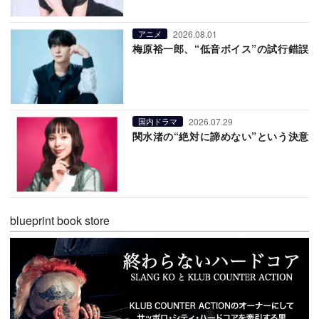
2026.08.01
アニメ
梅原裕一郎、“低音ボイス”の試行錯誤
2026.07.29
国内ドラマ
関水渚の“絶対に諦めない”という決意
blueprint book store