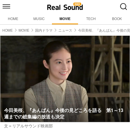
HOME
MUSIC
MOVIE
TECH
BOOK
HOME
MOVIE
国内ドラマ
ニュース
今田美桜、『あんぱん』今後の
今田美桜、『あんぱん』今後の見どころを語る 第1～13
週までの総集編の放送も決定
文＝リアルサウンド映画部