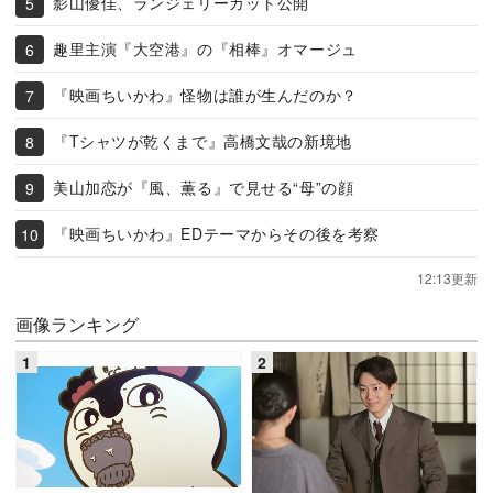
影山優佳、ランジェリーカット公開
趣里主演『大空港』の『相棒』オマージュ
『映画ちいかわ』怪物は誰が生んだのか？
『Tシャツが乾くまで』高橋文哉の新境地
美山加恋が『風、薫る』で見せる“母”の顔
『映画ちいかわ』EDテーマからその後を考察
12:13更新
画像ランキング