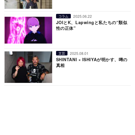
2025.06.22
コラム
JOIとK、Lapwingと私たちの“類似
性の正体”
2025.08.01
文芸
SHINTANI × ISHIYAが明かす、噂の
真相