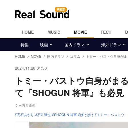
HOME
MUSIC
MOVIE
TECH
特集
映画
国内ドラマ
海外ドラマ
HOME
MOVIE
国内ドラマ
コラム
トミー・バストウ自身がま
2024.11.28 01:30
トミー・バストウ自身がま
て『SHOGUN 将軍』も必見
文＝石井達也
髙石あかり
石井達也
SHOGUN 将軍
ばけばけ
トミー・バストウ