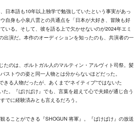
、日本語も10年以上独学で勉強していたという事実があっ
ドウ自身も小泉八雲との共通点を「日本が大好き、冒険も好
ている。そして、彼を語る上で欠かせないのが2024年エミ
』への出演だ。本作のオーディションを知ったのも、共演者の一
演じたのは、ポルトガル人のマルティン・アルヴィト司祭。髪
たバストウの姿と同一人物とは分からないほどだった。
用できる人物だったが、あくまで“ネイティブ”ではないた
ていた。『ばけばけ』でも、言葉を超えて心で夫婦が通じ合う
はすでに経験済みとも言えるだろう。
ることができる『SHOGUN 将軍』。『ばけばけ』の放送