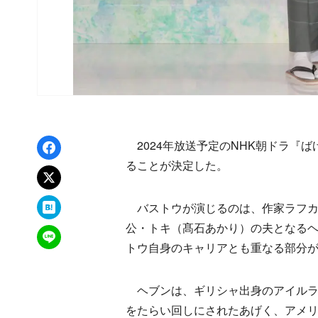
Facebookでシェア
2024年放送予定のNHK朝ドラ『
ることが決定した。
xでポスト
はてなブックマーク
バストウが演じるのは、作家ラフカ
公・トキ（髙石あかり）の夫となる
LINEで送る
トウ自身のキャリアとも重なる部分
ヘブンは、ギリシャ出身のアイルラ
をたらい回しにされたあげく、アメ