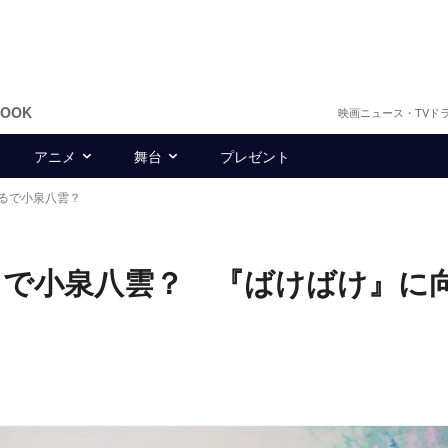
BOOK
映画ニュース・TVド
アニメ
舞台
プレゼント
るで小泉八雲？
るで小泉八雲？ 『ばけばけ』に