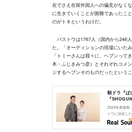
在でさえ在留外国人への偏見がなく
に生きていくことが困難であったこと
のがトキというわけだ。
バストウは1767人（国内から246
た。「オーディションの現場にいた
「トミーさんは我々に、ヘブンって
本・ふじきみつ彦）とそれぞれコメ
ジするヘブンそのものだったという
朝ドラ『ば
『SHOGU
2025年度後
トウに決定した