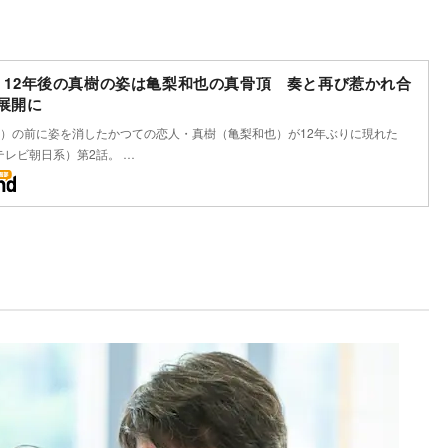
ny』12年後の真樹の姿は亀梨和也の真骨頂 奏と再び惹かれ合
”展開に
）の前に姿を消したかつての恋人・真樹（亀梨和也）が12年ぶりに現れた
』（テレビ朝日系）第2話。 …