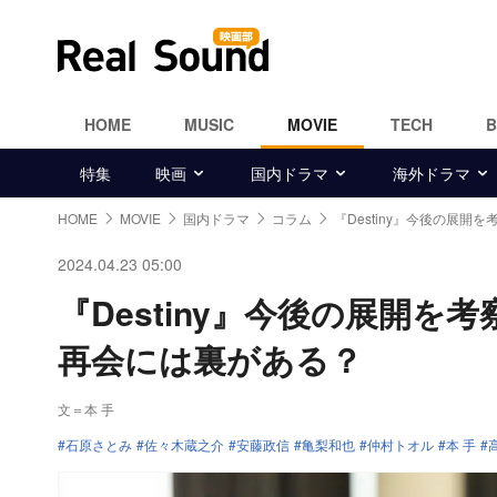
HOME
MUSIC
MOVIE
TECH
特集
映画
国内ドラマ
海外ドラマ
HOME
MOVIE
国内ドラマ
コラム
『Destiny』今後の展開を
2024.04.23 05:00
『Destiny』今後の展開
再会には裏がある？
文＝本 手
石原さとみ
佐々木蔵之介
安藤政信
亀梨和也
仲村トオル
本 手