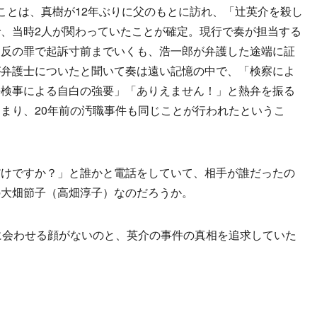
とは、真樹が12年ぶりに父のもとに訪れ、「辻英介を殺し
、当時2人が関わっていたことが確定。現行で奏が担当する
違反の罪で起訴寸前までいくも、浩一郎が弁護した途端に証
が弁護士についたと聞いて奏は遠い記憶の中で、「検察によ
任検事による自白の強要」「ありえません！」と熱弁を振る
まり、20年前の汚職事件も同じことが行われたというこ
けですか？」と誰かと電話をしていて、相手が誰だったの
の大畑節子（高畑淳子）なのだろうか。
に会わせる顔がないのと、英介の事件の真相を追求していた