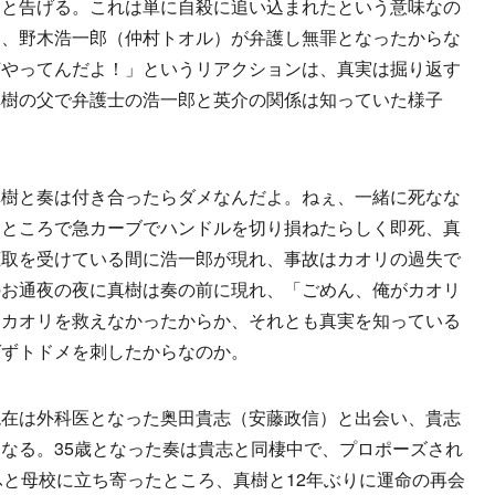
」と告げる。これは単に自殺に追い込まれたという意味なの
て、野木浩一郎（仲村トオル）が弁護し無罪となったからな
何やってんだよ！」というリアクションは、真実は掘り返す
真樹の父で弁護士の浩一郎と英介の関係は知っていた様子
樹と奏は付き合ったらダメなんだよ。ねぇ、一緒に死なな
たところで急カーブでハンドルを切り損ねたらしく即死、真
聴取を受けている間に浩一郎が現れ、事故はカオリの過失で
のお通夜の夜に真樹は奏の前に現れ、「ごめん、俺がカオリ
。カオリを救えなかったからか、それとも真実を知っている
ばずトドメを刺したからなのか。
在は外科医となった奥田貴志（安藤政信）と出会い、貴志
なる。35歳となった奏は貴志と同棲中で、プロポーズされ
ふと母校に立ち寄ったところ、真樹と12年ぶりに運命の再会