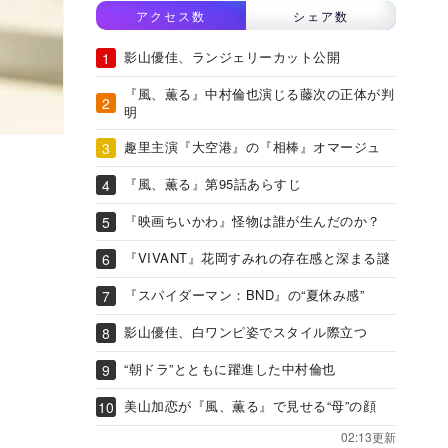
アクセス数
シェア数
影山優佳、ランジェリーカット公開
『風、薫る』中村倫也演じる藤次の正体が判
明
趣里主演『大空港』の『相棒』オマージュ
『風、薫る』第95話あらすじ
『映画ちいかわ』怪物は誰が生んだのか？
『VIVANT』花岡すみれの存在感と深まる謎
『スパイダーマン：BND』の“夏休み感”
影山優佳、白ワンピ姿でスタイル際立つ
“朝ドラ”とともに躍進した中村倫也
美山加恋が『風、薫る』で見せる“母”の顔
02:13更新