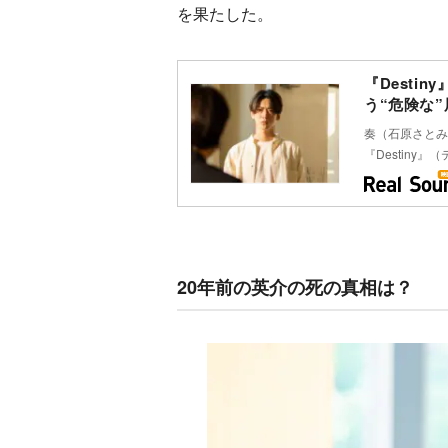
を果たした。
『Desti
う“危険な
奏（石原さとみ
『Destiny
20年前の英介の死の真相は？