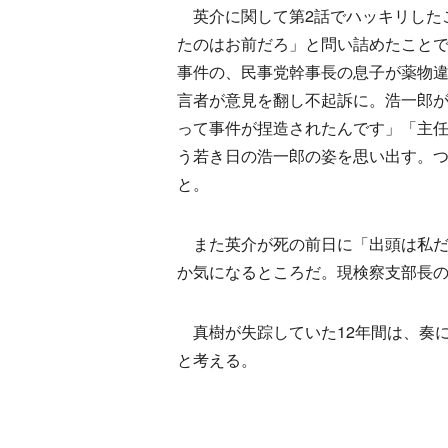
英介に関して第2話でハッキリしたこ
たのはお前だろ」と問い詰めたことで
事件の、民事党幹事長の息子が薬物
言者が意見を翻し不起訴に。浩一郎
って事件が捏造されたんです」「主
う若き日の浩一郎の姿を思い出す。つ
と。
また英介が死の前日に「出頭は私だ
か気になるところだ。現検察支部長
真樹が失踪していた12年間は、奏
と考える。