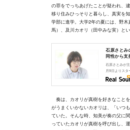
の罪をでっちあげたことが疑われ、
移り住みひっそりと暮らし、真実を
学部に進学。大学2年の夏には、野木
馬）、及川カオリ（田中みな実）と
石原さとみ
同性から支
石原さとみが主
月9日よりスタ
奏は、カオリが真樹を好きなことを
がうまくいかないカオリは、「いつ
ていた。そんな時、知美が奏の父に
っていたカオリが真樹を呼び出し、