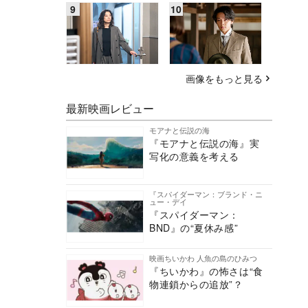
画像をもっと見る
最新映画レビュー
モアナと伝説の海
『モアナと伝説の海』実
写化の意義を考える
『スパイダーマン：ブランド・ニ
ュー・デイ
『スパイダーマン：
BND』の“夏休み感”
映画ちいかわ 人魚の島のひみつ
『ちいかわ』の怖さは“食
物連鎖からの追放”？