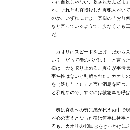
パは自殺じゃない、殺されたんだよ
か。それとも直接殺した真犯人がい
のか。いずれにせよ、真樹の「お前
なと言っているようで、少なくとも
だ。
カオリはスピードを上げ「だから真
い？ だって奏のパパは！」と言っ
樹は一命を取り止める。真樹が事情
事件性はないと判断された。カオリ
を（殺した？）」と言い消息を断つ
と邪魔なので、すぐには救急車を呼
奏は真樹への喪失感が拭えぬ中で現
が心の支えとなった奏は無事に検事と
るも、カオリの13回忌をきっかけに