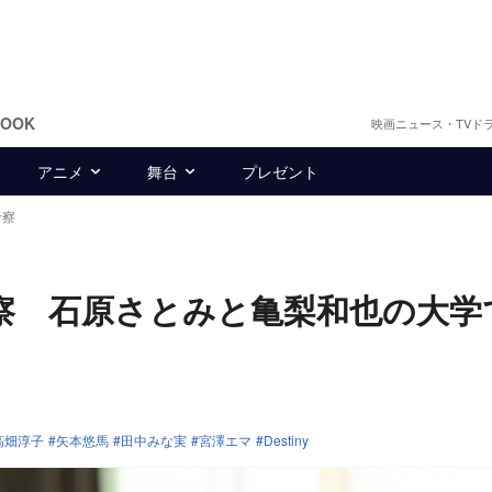
BOOK
映画ニュース・TVド
アニメ
舞台
プレゼント
考察
を考察 石原さとみと亀梨和也の大学
高畑淳子
矢本悠馬
田中みな実
宮澤エマ
Destiny