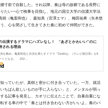
逮捕寸前で自殺した。それ以降、奏は母の故郷である長野に
知りたい一心で検事を目指し、地元の国立大学の信濃大学法
真樹（亀梨和也）、森知美（宮澤エマ）、梅田祐希（矢本悠
いう、心を閉ざして生きてきた奏に初めて仲間ができた。
の出演するドラマにハズレなし！ “あざとかわいい”のに
持される理由
演を務め、亀梨和也と共演を果たすドラマ『Destiny』（テレビ朝日系）が4
ートとなる。 202…
知っていたが、真樹と密かに付き合っていた。一方、就活
もいちばん欲しいものが手に入らない」と、メンタルが弱っ
関する記事を発見し、カオリに伝えたことで、自暴自棄にな
運転する車の中で「奏とは付き合わない方がいいよ。奏のパ