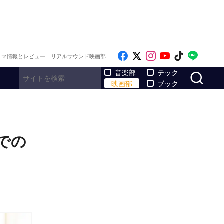
Like on Facebook
Follow on x
Follow on Inst
Follow on Y
Follow on
Follo
ラマ情報とレビュー｜リアルサウンド映画部
サ
音楽部
テック
映画部
ブック
での