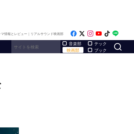
Like on Facebook
Follow on x
Follow on Inst
Follow on Y
Follow on
Follo
ラマ情報とレビュー｜リアルサウンド映画部
サ
音楽部
テック
映画部
ブック
な