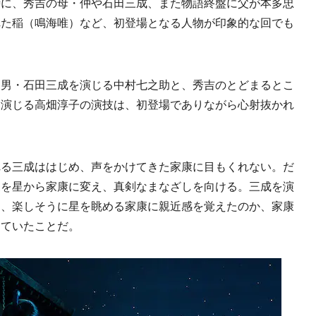
時に、秀吉の母・仲や石田三成、また物語終盤に父が本多忠
れた稲（鳴海唯）など、初登場となる人物が印象的な回でも
男・石田三成を演じる中村七之助と、秀吉のとどまるとこ
を演じる高畑淳子の演技は、初登場でありながら心射抜かれ
る三成ははじめ、声をかけてきた家康に目もくれない。だ
象を星から家康に変え、真剣なまなざしを向ける。三成を演
は、楽しそうに星を眺める家康に親近感を覚えたのか、家康
めていたことだ。