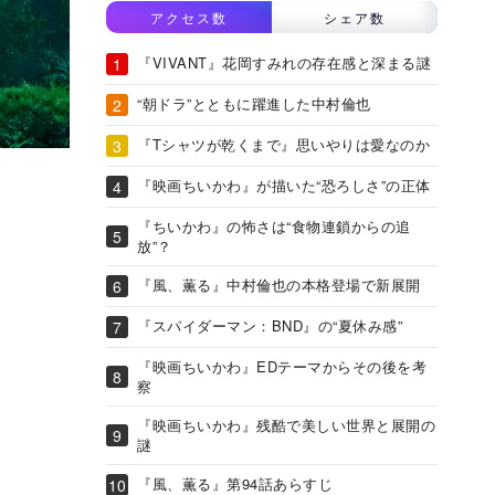
アクセス数
シェア数
『VIVANT』花岡すみれの存在感と深まる謎
“朝ドラ”とともに躍進した中村倫也
『Tシャツが乾くまで』思いやりは愛なのか
『映画ちいかわ』が描いた“恐ろしさ”の正体
『ちいかわ』の怖さは“食物連鎖からの追
放”？
『風、薫る』中村倫也の本格登場で新展開
『スパイダーマン：BND』の“夏休み感”
『映画ちいかわ』EDテーマからその後を考
察
『映画ちいかわ』残酷で美しい世界と展開の
謎
『風、薫る』第94話あらすじ