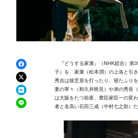
Facebookでシェア
『どうする家康』（NHK総合）第3
子）を、家康（松本潤）の上洛と引
xでポスト
秀吉は猿芝居を打ったり、寝たふり
はてなブックマーク
妻の寧々（和久井映見）や弟の秀長
は大阪をたつ前夜、豊臣家臣一の変
LINEで送る
者と名高い石田三成（中村七之助）