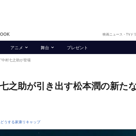
BOOK
映画ニュース・TVド
アニメ
舞台
プレゼント
友”中村七之助が登場
村七之助が引き出す松本潤の新た
どうする家康リキャップ