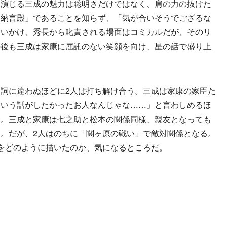
助演じる三成の魅力は聡明さだけではなく、肩の力の抜けた
中納言殿」であることを知らず、「気が合いそうでござるな
問いかけ、秀長から叱責される場面はコミカルだが、そのリ
の後も三成は家康に屈託のない笑顔を向け、星の話で盛り上
詞に違わぬほどに2人は打ち解け合う。三成は家康の家臣た
あいう話がしたかったお人なんじゃな……」と言わしめるほ
た。三成と家康は七之助と松本の関係同様、親友となっても
。だが、2人はのちに「関ヶ原の戦い」で敵対関係となる。
をどのように描いたのか、気になるところだ。