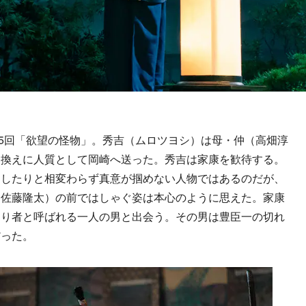
5回「欲望の怪物」。秀吉（ムロツヨシ）は母・仲（高畑淳
き換えに人質として岡崎へ送った。秀吉は家康を歓待する。
をしたりと相変わらず真意が掴めない人物ではあるのだが、
（佐藤隆太）の前ではしゃぐ姿は本心のように思えた。家康
わり者と呼ばれる一人の男と出会う。その男は豊臣一の切れ
だった。