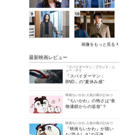
画像をもっと見る
最新映画レビュー
『スパイダーマン：ブランド・ニ
ュー・デイ
『スパイダーマン：
BND』の“夏休み感”
映画ちいかわ 人魚の島のひみつ
『ちいかわ』の怖さは“食
物連鎖からの追放”？
映画ちいかわ 人魚の島のひみつ
『映画ちいかわ』が描い
た“恐ろしさ”の正体