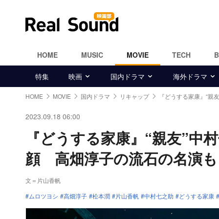
HOME
MUSIC
MOVIE
TECH
特集
映画
国内ドラマ
海外ドラマ
HOME
MOVIE
国内ドラマ
リキャップ
『どうする家康』“親
2023.09.18 06:00
『どうする家康』“親友”中
顔 高畑淳子の流石の名演も
文＝片山香帆
ムロツヨシ
高畑淳子
松本潤
片山香帆
中村七之助
どうする家康