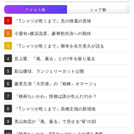
アクセス数
シェア数
『Tシャツが乾くまで』充の帰還の意味
小栗旬×横浜流星、豪華初共演への期待
『Tシャツが乾くまで』脚本を生方美久が語る
見上愛、『風、薫る』との1年を振り返る
影山優佳、ランジェリーカット公開
趣里主演『大空港』の『相棒』オマージュ
『映画ちいかわ』怪物は誰が生んだのか？
『Tシャツが乾くまで』高橋文哉の新境地
美山加恋が『風、薫る』で見せる“母”の顔
『映画ちいかわ』EDテーマからその後を考察