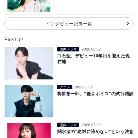
インタビュー記事一覧
Pick Up!
2026.08.02
国内ドラマ
白石聖、デビュー10年目を迎えた現
在地
2026.08.01
アニメ
梅原裕一郎、“低音ボイス”の試行錯誤
2026.07.29
国内ドラマ
関水渚の“絶対に諦めない”という決意