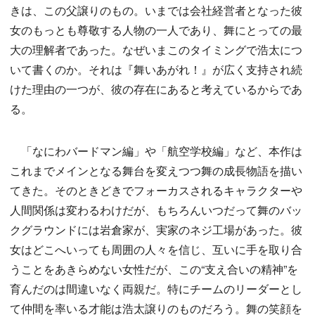
きは、この父譲りのもの。いまでは会社経営者となった彼
女のもっとも尊敬する人物の一人であり、舞にとっての最
大の理解者であった。なぜいまこのタイミングで浩太につ
いて書くのか。それは『舞いあがれ！』が広く支持され続
けた理由の一つが、彼の存在にあると考えているからであ
る。
「なにわバードマン編」や「航空学校編」など、本作は
これまでメインとなる舞台を変えつつ舞の成長物語を描い
てきた。そのときどきでフォーカスされるキャラクターや
人間関係は変わるわけだが、もちろんいつだって舞のバッ
クグラウンドには岩倉家が、実家のネジ工場があった。彼
女はどこへいっても周囲の人々を信じ、互いに手を取り合
うことをあきらめない女性だが、この“支え合いの精神”を
育んだのは間違いなく両親だ。特にチームのリーダーとし
て仲間を率いる才能は浩太譲りのものだろう。舞の笑顔を