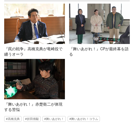
『罠の戦争』高橋克典が竜崎役で
『舞いあがれ！』CPが最終幕を語
纏うオーラ
る
『舞いあがれ！』赤楚衛二が体現
する苦悩
高橋克典
折田侑駿
舞いあがれ！
舞いあがれ！コラム