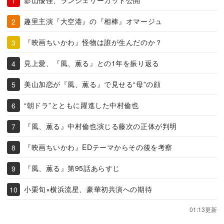
影山優佳、ランジェリーカット公開
趣里主演『大空港』の『相棒』オマージュ
『映画ちいかわ』怪物は誰が生んだのか？
見上愛、『風、薫る』との1年を振り返る
美山加恋が『風、薫る』で見せる“母”の顔
“朝ドラ”とともに躍進した中村倫也
『風、薫る』中村倫也演じる藤次の正体が判明
『映画ちいかわ』EDテーマからその後を考察
『風、薫る』第95話あらすじ
小栗旬×横浜流星、豪華初共演への期待
01:13更新