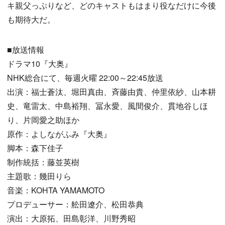
キ親父っぷりなど、どのキャストもはまり役なだけに今後
も期待大だ。
■放送情報
ドラマ10『大奥』
NHK総合にて、毎週火曜 22:00～22:45放送
出演：福士蒼汰、堀田真由、斉藤由貴、仲里依紗、山本耕
史、竜雷太、中島裕翔、冨永愛、風間俊介、貫地谷しほ
り、片岡愛之助ほか
原作：よしながふみ『大奥』
脚本：森下佳子
制作統括：藤並英樹
主題歌：幾田りら
音楽：KOHTA YAMAMOTO
プロデューサー：舩田遼介、松田恭典
演出：大原拓、田島彰洋、川野秀昭