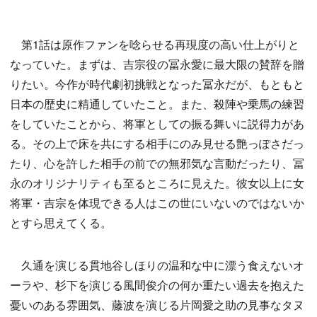
第1話は原作ファンを唸らせる再現度の高い仕上がりと
なっていた。まずは、吉宗役の冨永愛に最大限の賛辞を贈
りたい。今作が時代劇初挑戦となった冨永だが、もともと
日本の歴史に精通していたこと。また、殺陣や乗馬の練習
をしていたことから、将軍としての振る舞いに説得力があ
る。その上で床を共にする相手にのみ見せる艶っぽさだっ
たり、心を許した相手の前での無邪気な言動だったり、冨
永のオリジナリティも至るところに見えた。彼女以上に女
将軍・吉宗を体現できる人はこの世にいないのではないか
とすら思えてくる。
久通を演じる貫地谷しほりの温和な中に漂う食えないオ
ーラや、杉下を演じる風間俊介の何か重たい過去を抱えた
憂いのある雰囲気、藤波を演じる片岡愛之助の見事なタヌ