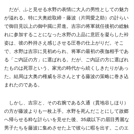
だが、ふと見せる水野の表情に大人の男性としての魅力
が溢れる。特に大奥総取締・藤波（片岡愛之助）の計らい
で御目見以上の御中臈に昇進。吉宗の将軍就任後初の総触
れに参加することになった水野の上品に意匠を凝らした裃
姿は、彼の矜持さえ感じさせる圧巻の仕上がりだ。そこ
で、水野は吉宗に見初められ、将軍の最初の夜伽相手であ
る「ご内証の方」に選ばれる。だが、ご内証の方に選ばれ
たものは死罪という、家光の時代から続くしきたりがあっ
た。結局は大奥の権威を示さんとする藤波の策略に巻き込
まれたのである。
しかし、吉宗と、その右腕である久通（貫地谷しほり）
の方が藤波よりも一枚上手。水野を死んだことにして故郷
へ帰らせる粋な計らいを見せた後、35歳以下の眉目秀麗な
男子たちを藤波に集めさせた上で彼らに暇を出す。このエ