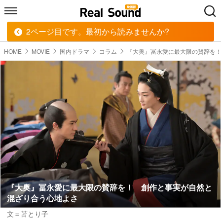
2ページ目です。最初から読みませんか?
HOME
MUSIC
MOVIE
TECH
BOOK
HOME
MOVIE
国内ドラマ
コラム
『大奥』冨永愛に最大限の賛辞を
『大奥』冨永愛に最大限の賛辞を！ 創作と事実が自然と
混ざり合う心地よさ
文＝苫とり子