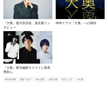
『大奥』徳川吉宗役、冨永愛イン
NHKドラマ『大奥』への期待
タビュー
『大奥』家光編新キャストに眞島
秀和ら
中島裕翔
森下佳子
白石聖
冨永愛
苫とり子
大奥