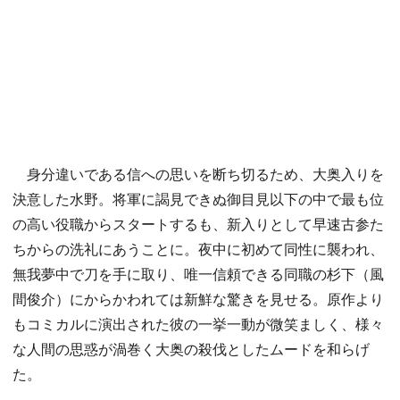
身分違いである信への思いを断ち切るため、大奥入りを
決意した水野。将軍に謁見できぬ御目見以下の中で最も位
の高い役職からスタートするも、新入りとして早速古参た
ちからの洗礼にあうことに。夜中に初めて同性に襲われ、
無我夢中で刀を手に取り、唯一信頼できる同職の杉下（風
間俊介）にからかわれては新鮮な驚きを見せる。原作より
もコミカルに演出された彼の一挙一動が微笑ましく、様々
な人間の思惑が渦巻く大奥の殺伐としたムードを和らげ
た。