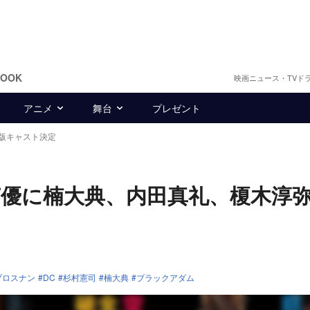
BOOK
映画ニュース・TVド
アニメ
舞台
プレゼント
版キャスト決定
優に楠大典、内田真礼、榎木淳
ブロスナン
DC
杉村憲司
楠大典
ブラックアダム