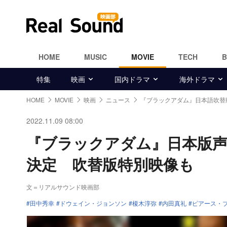
HOME
MUSIC
MOVIE
TECH
特集
映画
国内ドラマ
海外ドラマ
HOME
MOVIE
映画
ニュース
『ブラックアダム』日本語吹替
2022.11.09 08:00
『ブラックアダム』日本版声
決定 吹替版特別映像も
文＝リアルサウンド映画部
田中秀幸
ドウェイン・ジョンソン
榎木淳弥
内田真礼
ピアース・