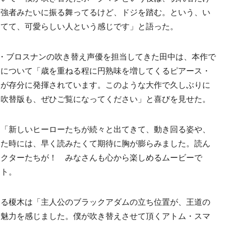
も強者みたいに振る舞ってるけど、ドジを踏む。という、い
けてて、可愛らしい人という感じです」と語った。
・ブロスナンの吹き替え声優を担当してきた田中は、本作で
とについて「歳を重ねる程に円熟味を増してくるピアース・
力が存分に発揮されています。このような大作で久しぶりに
。吹替版も、ぜひご覧になってください」と喜びを見せた。
「新しいヒーローたちが続々と出てきて、動き回る姿や、
いた時には、早く読みたくて期待に胸が膨らみました。読ん
ラクターたちが！ みなさんも心から楽しめるムービーで
ント。
る榎木は「主人公のブラックアダムの立ち位置が、王道の
に魅力を感じました。僕が吹き替えさせて頂くアトム・スマ