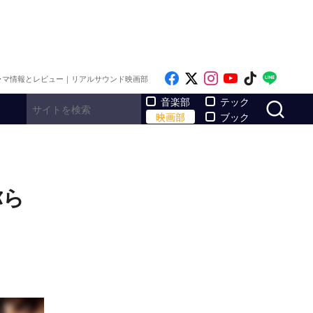
Like on Facebook
Follow on x
Follow on Inst
Follow on Y
Follow on
Follo
ラマ情報とレビュー｜リアルサウンド映画部
サ
音楽部
テック
映画部
ブック
弥ら