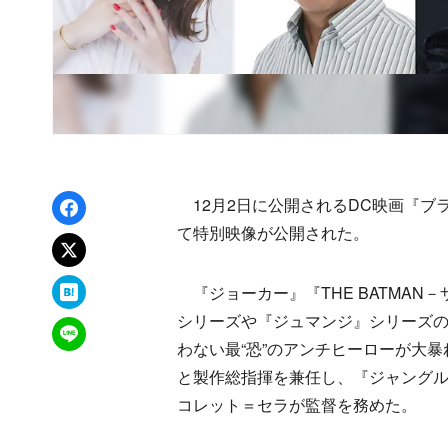
Facebookでシェア
12月2日に公開されるDC映画『ブ
て特別映像が公開された。
xでポスト
はてなブックマーク
『ジョーカー』『THE BATMAN
シリーズや『ジュマンジ』シリーズ
LINEで送る
わない最“恐”のアンチヒーローが大
と製作総指揮を兼任し、『ジャング
コレット＝セラが監督を務めた。