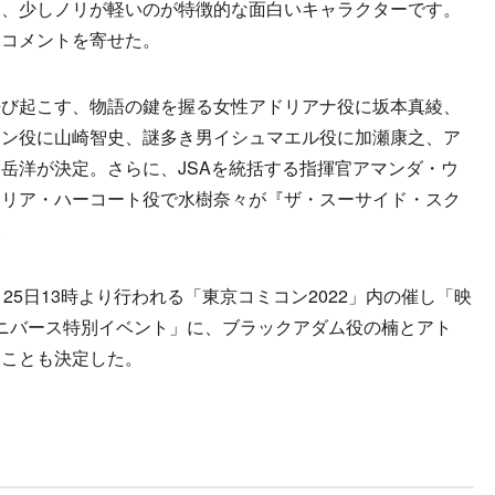
く、少しノリが軽いのが特徴的な面白いキャラクターです。
とコメントを寄せた。
び起こす、物語の鍵を握る女性アドリアナ役に坂本真綾、
モン役に山崎智史、謎多き男イシュマエル役に加瀬康之、ア
岳洋が決定。さらに、JSAを統括する指揮官アマンダ・ウ
ミリア・ハーコート役で水樹奈々が『ザ・スーサイド・スク
。
5日13時より行われる「東京コミコン2022」内の催し「映
ニバース特別イベント」に、ブラックアダム役の楠とアト
ることも決定した。