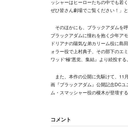
ッシャーはヒーローたちの中でも若
ぜひ皆さん劇場でご覧ください！」
そのほかにも、ブラックアダムを呼
ブラックアダムに憧れを抱く少年ア
ドリアナの陽気な弟カリーム役に島田
ォラー役で上村典子、その部下のエ
ワッド“極”悪党、集結』より続投する
また、本作の公開に先駆けて、11月2
画『ブラックアダム』公開記念DCユ
ム・スマッシャー役の榎木が登壇す
コメント