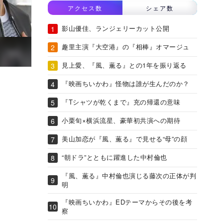
アクセス数
シェア数
影山優佳、ランジェリーカット公開
趣里主演『大空港』の『相棒』オマージュ
見上愛、『風、薫る』との1年を振り返る
『映画ちいかわ』怪物は誰が生んだのか？
『Tシャツが乾くまで』充の帰還の意味
小栗旬×横浜流星、豪華初共演への期待
美山加恋が『風、薫る』で見せる“母”の顔
“朝ドラ”とともに躍進した中村倫也
『風、薫る』中村倫也演じる藤次の正体が判
明
『映画ちいかわ』EDテーマからその後を考
察