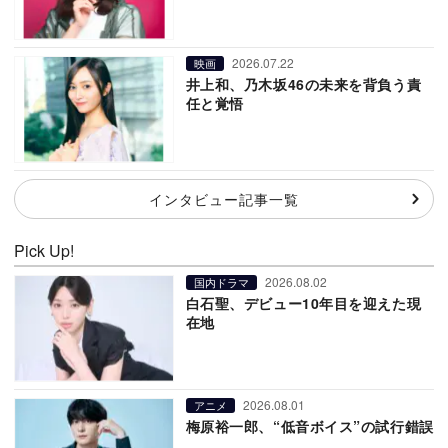
2026.07.22
映画
井上和、乃木坂46の未来を背負う責
任と覚悟
インタビュー記事一覧
Pick Up!
2026.08.02
国内ドラマ
白石聖、デビュー10年目を迎えた現
在地
2026.08.01
アニメ
梅原裕一郎、“低音ボイス”の試行錯誤