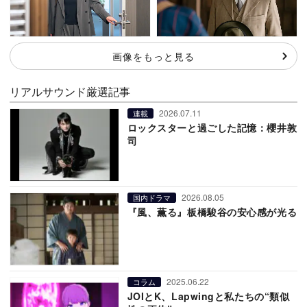
画像をもっと見る
リアルサウンド厳選記事
2026.07.11
連載
ロックスターと過ごした記憶：櫻井敦
司
2026.08.05
国内ドラマ
『風、薫る』板橋駿谷の安心感が光る
2025.06.22
コラム
JOIとK、Lapwingと私たちの“類似