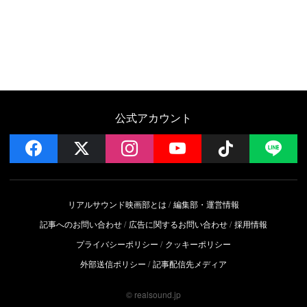
公式アカウント
facebook
x
instagram
YouTube
Follow on 
LI
リアルサウンド映画部とは
編集部・運営情報
記事へのお問い合わせ
広告に関するお問い合わせ
採用情報
プライバシーポリシー
クッキーポリシー
外部送信ポリシー
記事配信先メディア
© realsound.jp