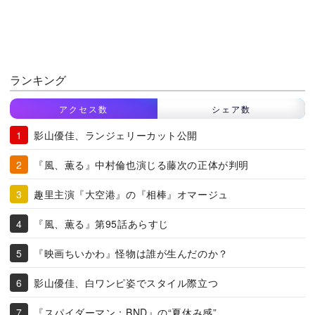
ランキング
アクセス数
シェア数
影山優佳、ランジェリーカット公開
『風、薫る』中村倫也演じる藤次の正体が判明
趣里主演『大空港』の『相棒』オマージュ
『風、薫る』第95話あらすじ
『映画ちいかわ』怪物は誰が生んだのか？
影山優佳、白ワンピ姿でスタイル際立つ
『スパイダーマン：BND』の“夏休み感”