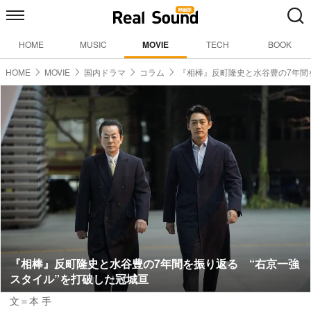
HOME
MUSIC
MOVIE
TECH
BOOK
HOME
MOVIE
国内ドラマ
コラム
『相棒』反町隆史と水谷豊の7年間
『相棒』反町隆史と水谷豊の7年間を振り返る “右京一強
スタイル”を打破した冠城亘
文＝本 手