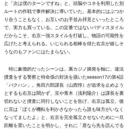
と「次は僕のターンですね」と、頭脳やコネを利用した別
ルートの作戦で事件解決に導いていた。基本的にはぶつか
り合うこともなく、お互いのお手並み拝見といったところ
で、実力も買っている。この定番ではないバディスタイル
だからこそ、右京一強スタイルを打破し、物語の可能性を
広げたと考えられる。いじられる相棒を得た右京が嬉しそ
うなのもファンにはたまらない。
特に象徴的だったシーンは、裏カジノ摘発を軸に、違法
捜査をする警察と特命係の対決を描いたseason17の第4話
「バクハン」。角田六郎課長（山西惇）が追求を止めよう
とするも右京は聞かず、亘や青木（浅利陽介）は課長を裏
切れないと捜査に同行しないことを告げ、右京は孤立。後
に亘は「ぼくが機転を利かさなかったら誰も味方がいなく
なってましたよ」と、右京を完全孤立させないために一旦
距離を置いたことを明かし、それに「君なら先を読んでる