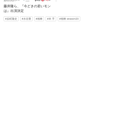
藤井隆ら、『今どきの若いモン
は』出演決定
反町隆史
水谷豊
相棒
本 手
相棒 season20