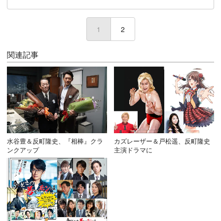
1
(current)
2
関連記事
水谷豊＆反町隆史、『相棒』クラ
カズレーザー＆戸松遥、反町隆史
ンクアップ
主演ドラマに