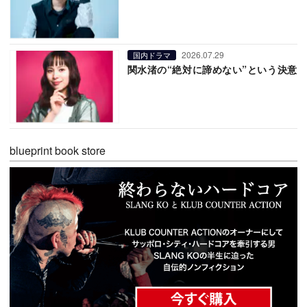
2026.07.29
国内ドラマ
関水渚の“絶対に諦めない”という決意
blueprint book store