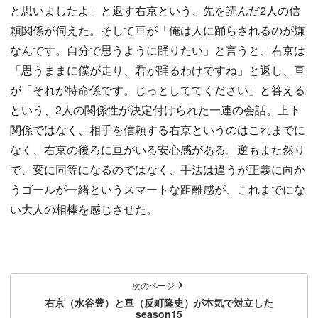
と思いましたよ」と返す右京という、先を読んだ2人の信
頼関係が伺えた。そして亘が「俺は人に踊らされるのが嫌
なんです。自分で思うように踊りたい」と言うと、右京は
「思うままに僕が走り、君が踊るわけですね」と返し、亘
が「それが特命係です。じっとしててください」と答える
という、2人の関係性が決定付けられた一連の会話。上下
関係ではなく、相手を信頼する右京というのはこれまでに
なく、右京の後ろに亘がいる安心感がある。逆もまた然り
で、変に同等になるのではなく、手法は違うが正義に向か
うゴールが一緒というスマートな距離感が、これまでにな
い大人の相棒を感じさせた。
次のページ
右京（水谷豊）と亘（反町隆史）が本気で対立した
season15