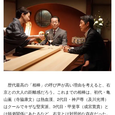
歴代最高の「相棒」の呼び声が高い理由を考えると、右
京との大人の距離感だろう。これまでの相棒は、初代・亀
山薫（寺脇康文）は熱血漢、2代目・神戸尊（及川光博）
はクールでキザな堅実派、3代目・甲斐享（成宮寛貴）と
は師弟関係にあたるなど、右京とは対照的な存在だった。