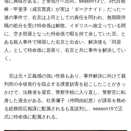
場に興味がある」と警視庁へ出向。season13で、3代目相
棒・甲斐享（成宮寛貴）が実は「ダークナイト」だった一
連の事件で、右京は上司としての責任を問われ、無期限停
職の処分を受け特命係は解散。イギリスへ旅立っている間
に、空き部屋となった特命係で暇を持て余していた亘。と
ある殺人事件で帰国した右京と出会い、解決後も「同居
人」として特命係に居座り、右京と共に事件を解決してい
く。
亘は元々正義感の強い性格もあり、事件解決に向けて裁
判所の令状発行を阻止する捜査妨害を起こしたことがきっ
かけで、法務省を退官。警察学校に入り直し、警察官に転
身した過去がある。社美彌子（仲間由紀恵）が課長を務め
る総務部広報課に配属されるも直談判し、season15で正
式に特命係に配属される。