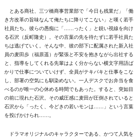
とある商社、三ツ橋商事営業部で「今日も残業だ」「働
き方改革の旨味なんて俺たちに降りてこない」と嘆く若手
社員たち。彼らの愚痴に「……ったく」と鋭い視線を向け
る石沢（反町隆史）。その言葉の先を待たずに若手社員た
ちは逃げていく。そんな中、彼の部下に配属された新入社
員の麦田歩（福原遥）が緊張と不安を抱きながら出社する
と、指導をしてくれる先輩はよく分からない横文字用語ば
かりで仕事についていけず、全員がテキパキと仕事をこな
し、部署の空気にも馴染めない。一人デスクでお弁当を食
べるのが唯一の心休める時間でもあった。すると、突如目
の前に現れた石沢。その威圧感に麦田が圧倒されていると
石沢から「ったく、今どきの若いモンは……」という言葉
を投げかけられ……。
ドラマオリジナルのキャラクターである、かつて人気を