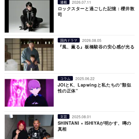
2026.07.11
連載
ロックスターと過ごした記憶：櫻井敦
司
2026.08.05
国内ドラマ
『風、薫る』板橋駿谷の安心感が光る
2025.06.22
コラム
JOIとK、Lapwingと私たちの“類似
性の正体”
2025.08.01
文芸
SHINTANI × ISHIYAが明かす、噂の
真相