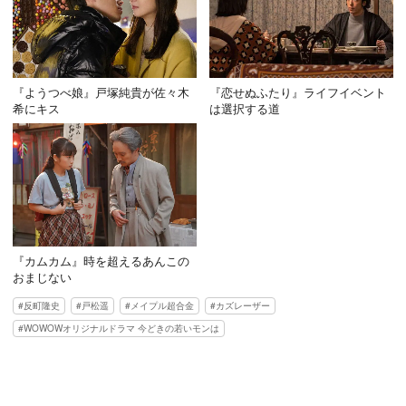
『ようつべ娘』戸塚純貴が佐々木
『恋せぬふたり』ライフイベント
希にキス
は選択する道
『カムカム』時を超えるあんこの
おまじない
反町隆史
戸松遥
メイプル超合金
カズレーザー
WOWOWオリジナルドラマ 今どきの若いモンは