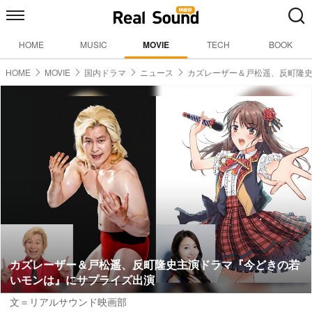
HOME
MUSIC
MOVIE
TECH
BOOK
HOME
MOVIE
国内ドラマ
ニュース
カズレーザー＆戸松遥、反町隆
カズレーザー＆戸松遥、反町隆史主演ドラマ『今どきの若
いモンは』にサプライズ出演
文＝リアルサウンド映画部