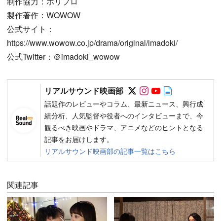
制作協力：ホリプロ
製作著作：WOWOW
公式サイト：
https://www.wowow.co.jp/drama/original/imadoki/
公式Twitter：＠imadoki_wowow
Follow on SNS
Follow on SNS
Follow on SN
Author web 
リアルサウンド映画部
話題作のレビューやコラム、最新ニュース、興行成
績分析、人気監督や役者へのインタビューまで、今
観るべき映画やドラマ、アニメなどのヒントとなる
記事をお届けします。
リアルサウンド映画部の記事一覧はこちら
関連記事