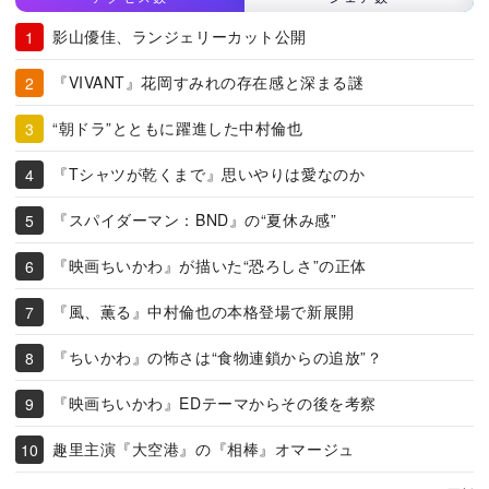
影山優佳、ランジェリーカット公開
『VIVANT』花岡すみれの存在感と深まる謎
“朝ドラ”とともに躍進した中村倫也
『Tシャツが乾くまで』思いやりは愛なのか
『スパイダーマン：BND』の“夏休み感”
『映画ちいかわ』が描いた“恐ろしさ”の正体
『風、薫る』中村倫也の本格登場で新展開
『ちいかわ』の怖さは“食物連鎖からの追放”？
『映画ちいかわ』EDテーマからその後を考察
趣里主演『大空港』の『相棒』オマージュ