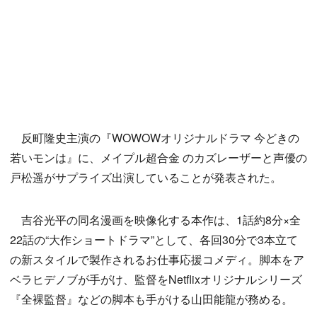
反町隆史主演の『WOWOWオリジナルドラマ 今どきの
若いモンは』に、メイプル超合金 のカズレーザーと声優の
戸松遥がサプライズ出演していることが発表された。
吉谷光平の同名漫画を映像化する本作は、1話約8分×全
22話の“大作ショートドラマ”として、各回30分で3本立て
の新スタイルで製作されるお仕事応援コメディ。脚本をア
ベラヒデノブが手がけ、監督をNetflixオリジナルシリーズ
『全裸監督』などの脚本も手がける山田能龍が務める。