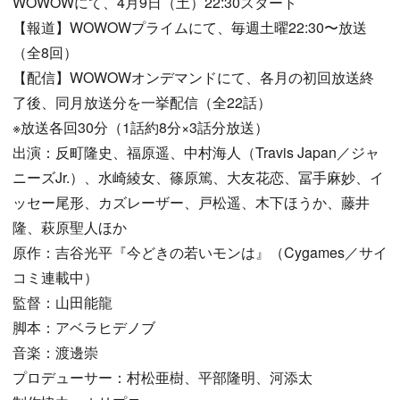
WOWOWにて、4月9日（土）22:30スタート
【報道】WOWOWプライムにて、毎週土曜22:30〜放送
（全8回）
【配信】WOWOWオンデマンドにて、各月の初回放送終
了後、同月放送分を一挙配信（全22話）
※放送各回30分（1話約8分×3話分放送）
出演：反町隆史、福原遥、中村海人（Travis Japan／ジャ
ニーズJr.）、水崎綾女、篠原篤、大友花恋、冨手麻妙、イ
ッセー尾形、カズレーザー、戸松遥、木下ほうか、藤井
隆、萩原聖人ほか
原作：吉谷光平『今どきの若いモンは』（Cygames／サイ
コミ連載中）
監督：山田能龍
脚本：アベラヒデノブ
音楽：渡邊崇
プロデューサー：村松亜樹、平部隆明、河添太