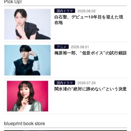
Pick Up!
2026.08.02
国内ドラマ
白石聖、デビュー10年目を迎えた現
在地
2026.08.01
アニメ
梅原裕一郎、“低音ボイス”の試行錯誤
2026.07.29
国内ドラマ
関水渚の“絶対に諦めない”という決意
blueprint book store