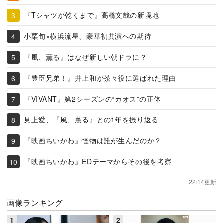
『Tシャツが乾くまで』高橋文哉の新境地
小栗旬×横浜流星、豪華初共演への期待
『風、薫る』はなぜ新しい朝ドラに？
『豊臣兄弟！』井上和が茶々役に選ばれた理由
『VIVANT』第2シーズンの“カオス”の正体
見上愛、『風、薫る』との1年を振り返る
『映画ちいかわ』怪物は誰が生んだのか？
『映画ちいかわ』EDテーマからその後を考察
22:14更新
画像ランキング