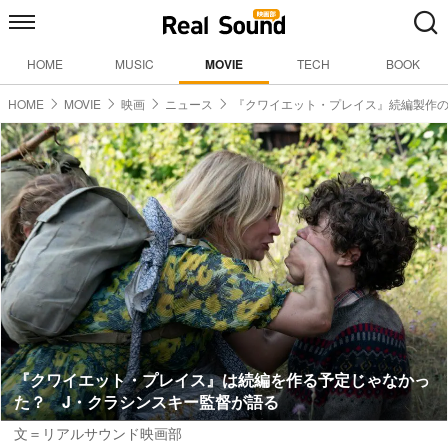
HOME
MUSIC
MOVIE
TECH
BOOK
HOME
MOVIE
映画
ニュース
『クワイエット・プレイス』続編製作
『クワイエット・プレイス』は続編を作る予定じゃなかっ
た？ J・クラシンスキー監督が語る
文＝リアルサウンド映画部