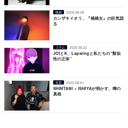
2026.08.08
映画
カンザキイオリ、『禍禍女』の狂気語
る
2025.06.22
コラム
JOIとK、Lapwingと私たちの“類似
性の正体”
2025.08.01
文芸
SHINTANI × ISHIYAが明かす、噂の
真相