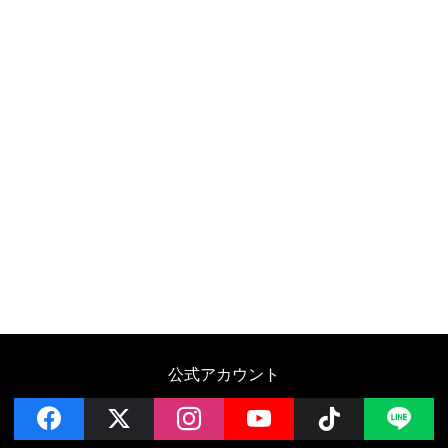
公式アカウント
facebook
x
instagram
YouTube
Follow on 
LI