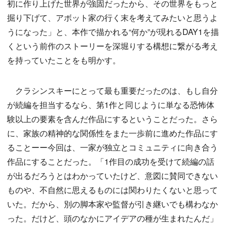
初に作り上げた世界が強固だったから、その世界をもっと
掘り下げて、アボット家の行く末を考えてみたいと思うよ
うになった」と、本作で描かれる“何か”が現れるDAY1を描
くという前作のストーリーを深堀りする構想に繋がる考え
を持っていたことをも明かす。
クラシンスキーにとって最も重要だったのは、もし自分
が続編を担当するなら、第1作と同じように単なる恐怖体
験以上の要素を含んだ作品にするということだった。さら
に、家族の精神的な関係性をまた一歩前に進めた作品にす
ることーー今回は、一家が独立とコミュニティに向き合う
作品にすることだった。「1作目の成功を受けて続編の話
が出るだろうとはわかっていたけど、意図に賛同できない
ものや、不自然に思えるものには関わりたくないと思って
いた。だから、別の脚本家や監督が引き継いでも構わなか
った。だけど、頭のなかにアイデアの種が生まれたんだ」