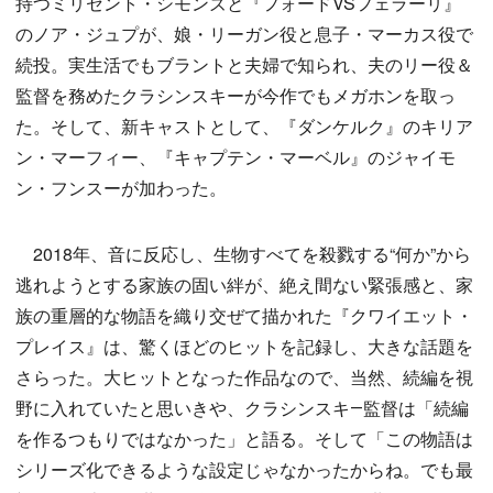
持つミリセント・シモンズと『フォードVSフェラーリ』
のノア・ジュプが、娘・リーガン役と息子・マーカス役で
続投。実生活でもブラントと夫婦で知られ、夫のリー役＆
監督を務めたクラシンスキーが今作でもメガホンを取っ
た。そして、新キャストとして、『ダンケルク』のキリア
ン・マーフィー、『キャプテン・マーベル』のジャイモ
ン・フンスーが加わった。
2018年、音に反応し、生物すべてを殺戮する“何か”から
逃れようとする家族の固い絆が、絶え間ない緊張感と、家
族の重層的な物語を織り交ぜて描かれた『クワイエット・
プレイス』は、驚くほどのヒットを記録し、大きな話題を
さらった。大ヒットとなった作品なので、当然、続編を視
野に入れていたと思いきや、クラシンスキ―監督は「続編
を作るつもりではなかった」と語る。そして「この物語は
シリーズ化できるような設定じゃなかったからね。でも最