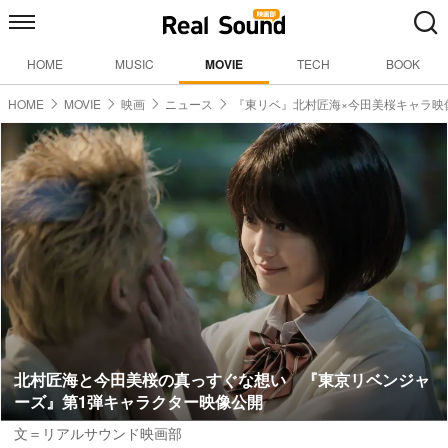
HOME
MUSIC
MOVIE
TECH
BOOK
HOME
MOVIE
映画
ニュース
『東リベ』北村匠海×今田美桜キャラ映
北村匠海と今田美桜の真っすぐな想い 『東京リベンジャ
ーズ』第1弾キャラクター映像公開
文＝リアルサウンド映画部