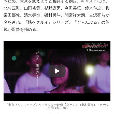
うため、未来を変えようと奮闘する物語。キャストには、
北村匠海、山田裕貴、杉野遥亮、今田美桜、鈴木伸之、眞
栄田郷敦、清水尋也、磯村勇斗、間宮祥太朗、吉沢亮らが
名を連ね、『賭ケグルイ』シリーズ、『ぐらんぶる』の英
勉が監督を務める。
Play
『東京リベンジャーズ』キャラクター映像【タケミチ（北村匠海）・ヒナタ
（今田美桜）編】