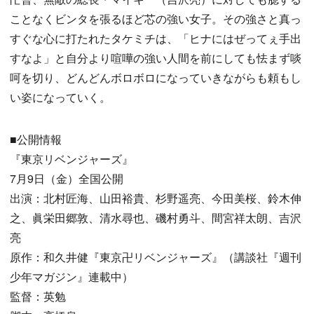
ことなくビンタを張るほど芯の強い女子。その強さと真っ
すぐな心に打たれたタケミチは、「ヒナにはぜってぇ手出
すなよ」と自分より喧嘩の強い人間を前にしても怯まず啖
呵を切り、どんどんボロボロになっていきながらも頼もし
い姿になっていく。
■公開情報
『東京リベンジャーズ』
7月9日（金）全国公開
出演：北村匠海、山田裕貴、杉野遥亮、今田美桜、鈴木伸
之、眞栄田郷敦、清水尋也、磯村勇斗、間宮祥太朗、吉沢
亮
原作：和久井健『東京卍リベンジャーズ』（講談社『週刊
少年マガジン』連載中）
監督：英勉