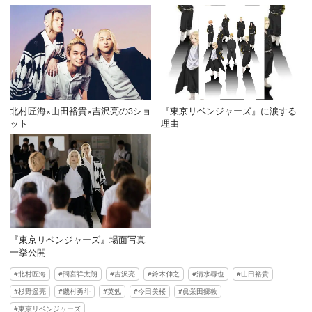
北村匠海×山田裕貴×吉沢亮の3ショ
『東京リベンジャーズ』に涙する
ット
理由
『東京リベンジャーズ』場面写真
一挙公開
北村匠海
間宮祥太朗
吉沢亮
鈴木伸之
清水尋也
山田裕貴
杉野遥亮
磯村勇斗
英勉
今田美桜
眞栄田郷敦
東京リベンジャーズ