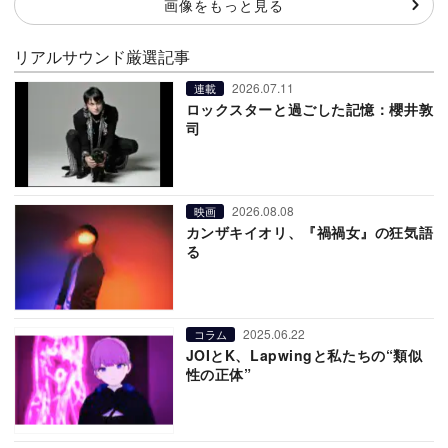
画像をもっと見る
リアルサウンド厳選記事
2026.07.11
連載
ロックスターと過ごした記憶：櫻井敦
司
2026.08.08
映画
カンザキイオリ、『禍禍女』の狂気語
る
2025.06.22
コラム
JOIとK、Lapwingと私たちの“類似
性の正体”