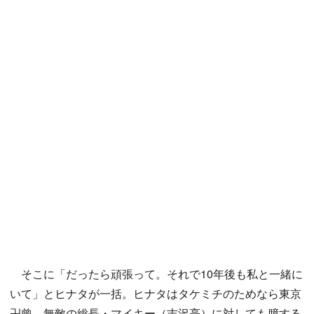
そこに「だったら頑張って。それで10年後も私と一緒に
いて」とヒナタが一括。ヒナタはタケミチのためなら東京
卍曾、無敵の総長・マイキー（吉沢亮）に対しても臆する