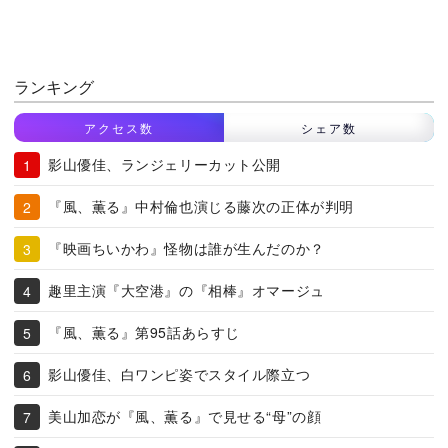
ランキング
アクセス数
シェア数
影山優佳、ランジェリーカット公開
『風、薫る』中村倫也演じる藤次の正体が判明
『映画ちいかわ』怪物は誰が生んだのか？
趣里主演『大空港』の『相棒』オマージュ
『風、薫る』第95話あらすじ
影山優佳、白ワンピ姿でスタイル際立つ
美山加恋が『風、薫る』で見せる“母”の顔