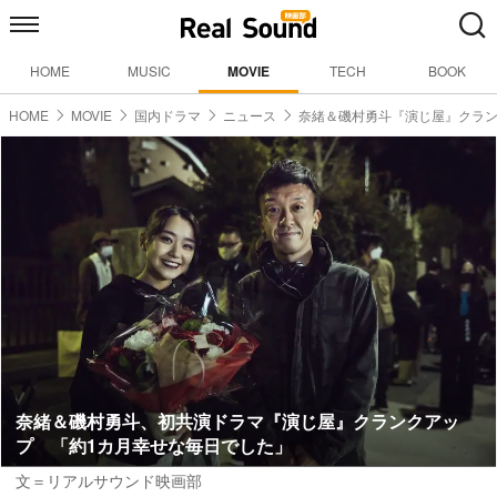
HOME
MUSIC
MOVIE
TECH
BOOK
HOME
MOVIE
国内ドラマ
ニュース
奈緒＆磯村勇斗『演じ屋』クラ
奈緒＆磯村勇斗、初共演ドラマ『演じ屋』クランクアッ
プ 「約1カ月幸せな毎日でした」
文＝リアルサウンド映画部