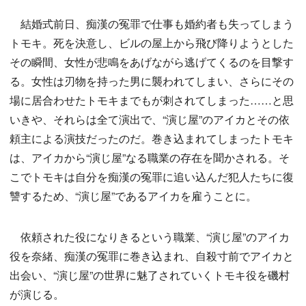
結婚式前日、痴漢の冤罪で仕事も婚約者も失ってしまう
トモキ。死を決意し、ビルの屋上から飛び降りようとした
その瞬間、女性が悲鳴をあげながら逃げてくるのを目撃す
る。女性は刃物を持った男に襲われてしまい、さらにその
場に居合わせたトモキまでもが刺されてしまった……と思
いきや、それらは全て演出で、“演じ屋”のアイカとその依
頼主による演技だったのだ。巻き込まれてしまったトモキ
は、アイカから“演じ屋”なる職業の存在を聞かされる。そ
こでトモキは自分を痴漢の冤罪に追い込んだ犯人たちに復
讐するため、“演じ屋”であるアイカを雇うことに。
依頼された役になりきるという職業、“演じ屋”のアイカ
役を奈緒、痴漢の冤罪に巻き込まれ、自殺寸前でアイカと
出会い、“演じ屋”の世界に魅了されていくトモキ役を磯村
が演じる。