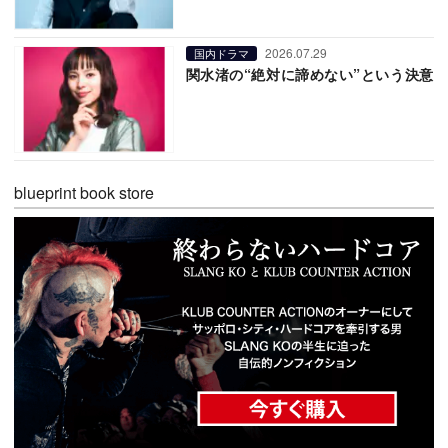
2026.07.29
国内ドラマ
関水渚の“絶対に諦めない”という決意
blueprint book store