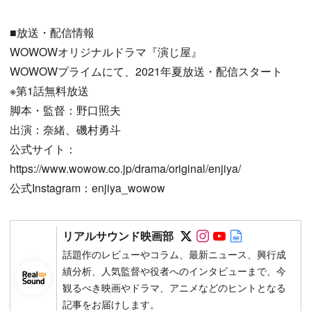
■放送・配信情報
WOWOWオリジナルドラマ『演じ屋』
WOWOWプライムにて、2021年夏放送・配信スタート
※第1話無料放送
脚本・監督：野口照夫
出演：奈緒、磯村勇斗
公式サイト：
https://www.wowow.co.jp/drama/original/enjiya/
公式Instagram：enjiya_wowow
Follow on SNS
Follow on SNS
Follow on SN
Author web 
リアルサウンド映画部
話題作のレビューやコラム、最新ニュース、興行成
績分析、人気監督や役者へのインタビューまで、今
観るべき映画やドラマ、アニメなどのヒントとなる
記事をお届けします。