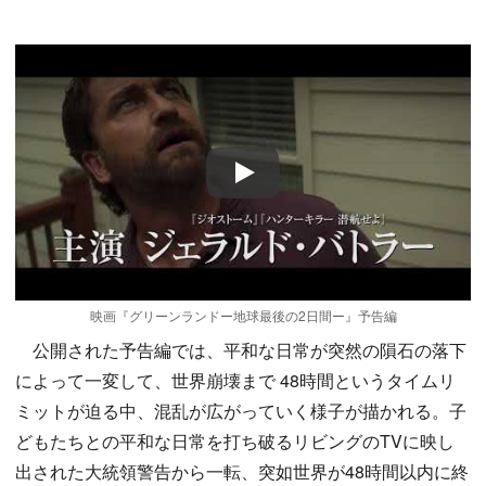
Play
映画『グリーンランドー地球最後の2日間ー』予告編
公開された予告編では、平和な日常が突然の隕石の落下
によって一変して、世界崩壊まで 48時間というタイムリ
ミットが迫る中、混乱が広がっていく様子が描かれる。子
どもたちとの平和な日常を打ち破るリビングのTVに映し
出された大統領警告から一転、突如世界が48時間以内に終