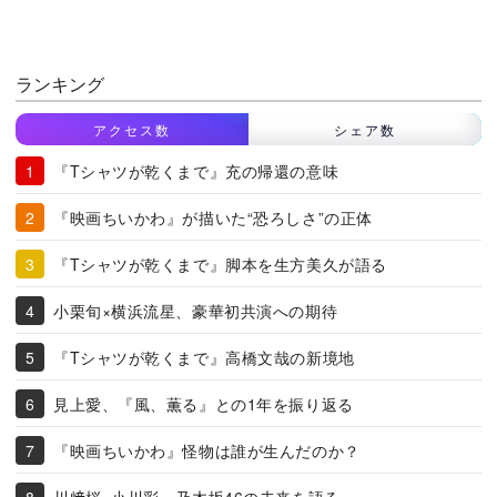
ランキング
アクセス数
シェア数
『Tシャツが乾くまで』充の帰還の意味
『映画ちいかわ』が描いた“恐ろしさ”の正体
『Tシャツが乾くまで』脚本を生方美久が語る
小栗旬×横浜流星、豪華初共演への期待
『Tシャツが乾くまで』高橋文哉の新境地
見上愛、『風、薫る』との1年を振り返る
『映画ちいかわ』怪物は誰が生んだのか？
川﨑桜×小川彩、乃木坂46の未来を語る