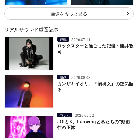
画像をもっと見る
リアルサウンド厳選記事
2026.07.11
連載
ロックスターと過ごした記憶：櫻井敦
司
2026.08.08
映画
カンザキイオリ、『禍禍女』の狂気語
る
2025.06.22
コラム
JOIとK、Lapwingと私たちの“類似
性の正体”