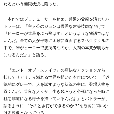
わるという極限状況に陥った。
本作ではプロデューサーを務め、普通の父親を演じたバ
トラーは、「主人公のジョンは優秀な建築技師なだけで、
『ヒーローが彗星をぶっ飛ばす』というような物語ではな
いんだ。全ての人が平等に困難に直面するスペクタクルの
中で、誰がヒーローで臆病者なのか、人間の本質が明らか
になるんだよ」と語る。
『エンド・オブ・ステイツ』の痛快なアクションから一
転してリアリティ溢れる世界を描いた本作について、「道
徳的にグレーで、人を試すような状況の中に、登場人物を
置くんだ。善良な人々が、生き残ろうと必死になった時に
極悪非道になる様子を描いているんだよ」とバトラーが、
語るように、“そのとき何ができるのか？”を観客に問いか
ける映像となっている。