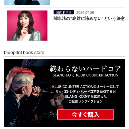
2026.07.29
国内ドラマ
関水渚の“絶対に諦めない”という決意
blueprint book store