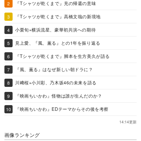
『Tシャツが乾くまで』充の帰還の意味
『Tシャツが乾くまで』高橋文哉の新境地
小栗旬×横浜流星、豪華初共演への期待
見上愛、『風、薫る』との1年を振り返る
『Tシャツが乾くまで』脚本を生方美久が語る
『風、薫る』はなぜ新しい朝ドラに？
川﨑桜×小川彩、乃木坂46の未来を語る
『映画ちいかわ』怪物は誰が生んだのか？
『映画ちいかわ』EDテーマからその後を考察
14:14更新
画像ランキング