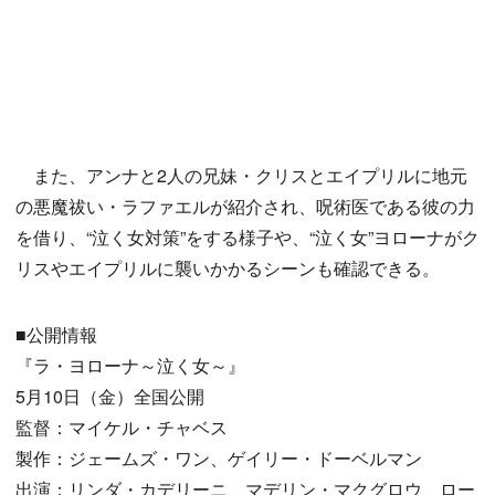
また、アンナと2人の兄妹・クリスとエイプリルに地元
の悪魔祓い・ラファエルが紹介され、呪術医である彼の力
を借り、“泣く女対策”をする様子や、“泣く女”ヨローナがク
リスやエイプリルに襲いかかるシーンも確認できる。
■公開情報
『ラ・ヨローナ～泣く女～』
5月10日（金）全国公開
監督：マイケル・チャベス
製作：ジェームズ・ワン、ゲイリー・ドーベルマン
出演：リンダ・カデリーニ、マデリン・マクグロウ、ロー