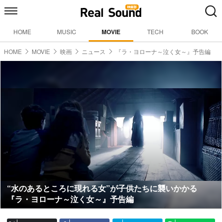
HOME
MUSIC
MOVIE
TECH
BOOK
HOME
MOVIE
映画
ニュース
『ラ・ヨローナ～泣く女～』予告編
“水のあるところに現れる女”が子供たちに襲いかかる
『ラ・ヨローナ～泣く女～』予告編