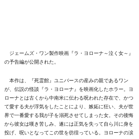
ジェームズ・ワン製作映画『ラ・ヨローナ～泣く女～』
の予告編が公開された。
本作は、『死霊館』ユニバースの産みの親であるワン
が、伝説の怪談『ラ・ヨローナ』を映画化したホラー。ヨ
ローナとは古くから中南米に伝わる呪われた存在で、かつ
て愛する夫が浮気をしたことにより、嫉妬に狂い、夫が世
界で一番愛する我が子を溺死させてしまった女。その後悔
から彼女は嘆き苦しみ、遂には正気を失って自ら川に身を
投げ、呪いとなってこの世を彷徨っている。ヨローナの涙