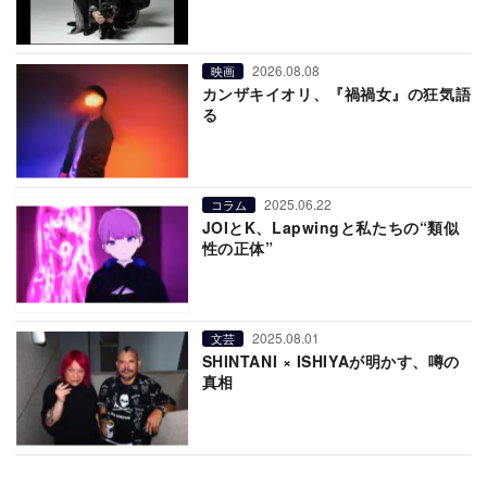
2026.08.08
映画
カンザキイオリ、『禍禍女』の狂気語
る
2025.06.22
コラム
JOIとK、Lapwingと私たちの“類似
性の正体”
2025.08.01
文芸
SHINTANI × ISHIYAが明かす、噂の
真相