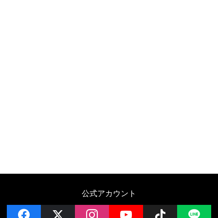
公式アカウント
facebook
x
instagram
YouTube
Follow on 
LI