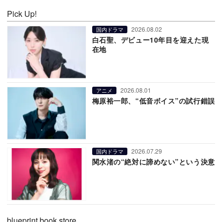
Pick Up!
2026.08.02
国内ドラマ
白石聖、デビュー10年目を迎えた現
在地
2026.08.01
アニメ
梅原裕一郎、“低音ボイス”の試行錯誤
2026.07.29
国内ドラマ
関水渚の“絶対に諦めない”という決意
blueprint book store