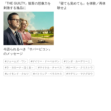
『THE GUILTY』観客の想像力を
『寝ても覚めても』を体験／再体
刺激する逸品に
験せよ
今語られるべき『サバービコン』
のメッセージ
ジェームズ・ワン
ゲイリー・ドーベルマン
リンダ・カーデリーニ
ラ・ヨローナ～泣く女～
マイケル・チャベス
ローマン・クリストウ
レイモンド・クルツ
パトリシア・ベラスケス
マデリン・マクグロウ